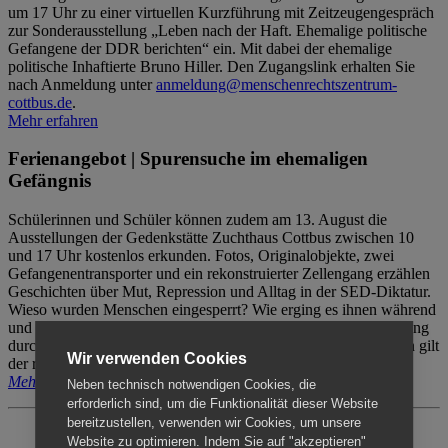
um 17 Uhr zu einer virtuellen Kurzführung mit Zeitzeugengespräch
zur Sonderausstellung „Leben nach der Haft. Ehemalige politische
Gefangene der DDR berichten“ ein. Mit dabei der ehemalige
politische Inhaftierte Bruno Hiller. Den Zugangslink erhalten Sie
nach Anmeldung unter
anmeldung@menschenrechtszentrum-
cottbus.de
.
Mehr erfahren
Ferienangebot | Spurensuche im ehemaligen
Gefängnis
Schülerinnen und Schüler können zudem am 13. August die
Ausstellungen der Gedenkstätte Zuchthaus Cottbus zwischen 10
und 17 Uhr kostenlos erkunden. Fotos, Originalobjekte, zwei
Gefangenentransporter und ein rekonstruierter Zellengang erzählen
Geschichten über Mut, Repression und Alltag in der SED-Diktatur.
Wieso wurden Menschen eingesperrt? Wie erging es ihnen während
und nach der Haft? Der Besuch erfolgt individuell ohne Betreuung
durch das Menschenrechtszentrum Cottbus. Für Begleitpersonen gilt
Wir verwenden Cookies
der reguläre Eintritt (8€ / ermäßigt 5€).
Mehr erfahren
Neben technisch notwendigen Cookies, die
erforderlich sind, um die Funktionalität dieser Website
bereitzustellen, verwenden wir Cookies, um unsere
Website zu optimieren. Indem Sie auf "akzeptieren"