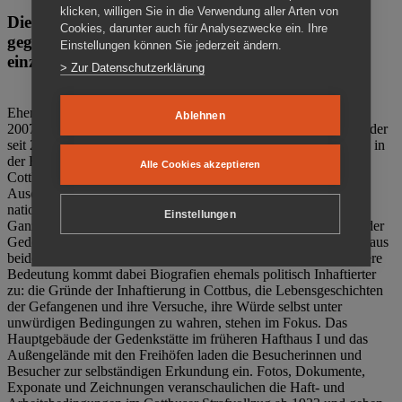
klicken, willigen Sie in die Verwendung aller Arten von
Die Gedenkstätte Zuchthaus Cottbus ist ein Ort
Cookies, darunter auch für Analysezwecke ein. Ihre
gegen das Vergessen. Anschaulich, nah und
Einstellungen können Sie jederzeit ändern.
einzigartig.
> Zur Datenschutzerklärung
Ehemalige politische Häftlinge der DDR gründeten im Oktober
Ablehnen
2007 den Verein Menschenrechtszentrum Cottbus e. V. (MRZ), der
seit 2011 Eigentümer des ehemaligen Gefängnisses (1860-2002) in
der Bautzener Straße und Träger der Gedenkstätte Zuchthaus
Alle Cookies akzeptieren
Cottbus ist. Im Zentrum der Arbeit der Gedenkstätte steht die
Auseinandersetzung mit politischem Unrecht während der
nationalsozialistischen Terrorherrschaft und der SED-Diktatur.
Einstellungen
Ganzjährig zeigen mehrere Dauer- und Sonderausstellungen in der
Gedenkstätte Zuchthaus Cottbus Beispiele politischen Unrechts aus
beiden deutschen Diktaturen des 20. Jahrhunderts. Eine besondere
Bedeutung kommt dabei Biografien ehemals politisch Inhaftierter
zu: die Gründe der Inhaftierung in Cottbus, die Lebensgeschichten
der Gefangenen und ihre Versuche, ihre Würde selbst unter
unwürdigen Bedingungen zu wahren, stehen im Fokus. Das
Hauptgebäude der Gedenkstätte im früheren Hafthaus I und das
Außengelände mit den Freihöfen laden die Besucherinnen und
Besucher zur selbständigen Erkundung ein. Fotos, Dokumente,
Exponate und Zeichnungen veranschaulichen die Haft- und