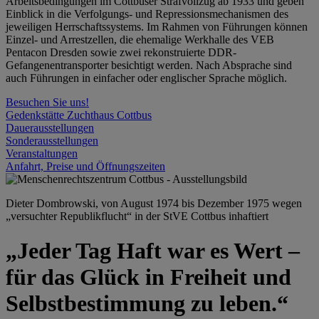
Arbeitsbedingungen im Cottbuser Strafvollzug ab 1933 und geben
Einblick in die Verfolgungs- und Repressionsmechanismen des
jeweiligen Herrschaftssystems. Im Rahmen von Führungen können
Einzel- und Arrestzellen, die ehemalige Werkhalle des VEB
Pentacon Dresden sowie zwei rekonstruierte DDR-
Gefangenentransporter besichtigt werden. Nach Absprache sind
auch Führungen in einfacher oder englischer Sprache möglich.
Besuchen Sie uns!
Gedenkstätte Zuchthaus Cottbus
Dauerausstellungen
Sonderausstellungen
Veranstaltungen
Anfahrt, Preise und Öffnungszeiten
Dieter Dombrowski, von August 1974 bis Dezember 1975 wegen
„versuchter Republikflucht“ in der StVE Cottbus inhaftiert
„Jeder Tag Haft war es Wert –
für das Glück in Freiheit und
Selbstbestimmung zu leben.“