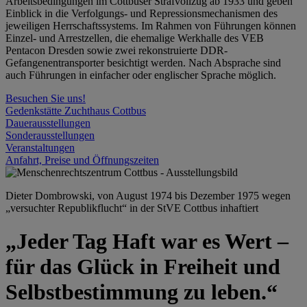
Arbeitsbedingungen im Cottbuser Strafvollzug ab 1933 und geben
Einblick in die Verfolgungs- und Repressionsmechanismen des
jeweiligen Herrschaftssystems. Im Rahmen von Führungen können
Einzel- und Arrestzellen, die ehemalige Werkhalle des VEB
Pentacon Dresden sowie zwei rekonstruierte DDR-
Gefangenentransporter besichtigt werden. Nach Absprache sind
auch Führungen in einfacher oder englischer Sprache möglich.
Besuchen Sie uns!
Gedenkstätte Zuchthaus Cottbus
Dauerausstellungen
Sonderausstellungen
Veranstaltungen
Anfahrt, Preise und Öffnungszeiten
Dieter Dombrowski, von August 1974 bis Dezember 1975 wegen
„versuchter Republikflucht“ in der StVE Cottbus inhaftiert
„Jeder Tag Haft war es Wert –
für das Glück in Freiheit und
Selbstbestimmung zu leben.“