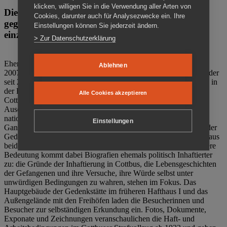
klicken, willigen Sie in die Verwendung aller Arten von
Die Gedenkstätte Zuchthaus Cottbus ist ein Ort
Cookies, darunter auch für Analysezwecke ein. Ihre
gegen das Vergessen. Anschaulich, nah und
Einstellungen können Sie jederzeit ändern.
einzigartig.
> Zur Datenschutzerklärung
Ehemalige politische Häftlinge der DDR gründeten im Oktober
Ablehnen
2007 den Verein Menschenrechtszentrum Cottbus e. V. (MRZ), der
seit 2011 Eigentümer des ehemaligen Gefängnisses (1860-2002) in
der Bautzener Straße und Träger der Gedenkstätte Zuchthaus
Alle Cookies akzeptieren
Cottbus ist. Im Zentrum der Arbeit der Gedenkstätte steht die
Auseinandersetzung mit politischem Unrecht während der
nationalsozialistischen Terrorherrschaft und der SED-Diktatur.
Einstellungen
Ganzjährig zeigen mehrere Dauer- und Sonderausstellungen in der
Gedenkstätte Zuchthaus Cottbus Beispiele politischen Unrechts aus
beiden deutschen Diktaturen des 20. Jahrhunderts. Eine besondere
Bedeutung kommt dabei Biografien ehemals politisch Inhaftierter
zu: die Gründe der Inhaftierung in Cottbus, die Lebensgeschichten
der Gefangenen und ihre Versuche, ihre Würde selbst unter
unwürdigen Bedingungen zu wahren, stehen im Fokus. Das
Hauptgebäude der Gedenkstätte im früheren Hafthaus I und das
Außengelände mit den Freihöfen laden die Besucherinnen und
Besucher zur selbständigen Erkundung ein. Fotos, Dokumente,
Exponate und Zeichnungen veranschaulichen die Haft- und