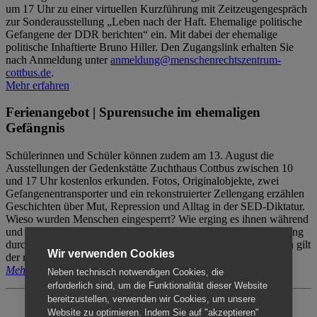
um 17 Uhr zu einer virtuellen Kurzführung mit Zeitzeugengespräch
zur Sonderausstellung „Leben nach der Haft. Ehemalige politische
Gefangene der DDR berichten“ ein. Mit dabei der ehemalige
politische Inhaftierte Bruno Hiller. Den Zugangslink erhalten Sie
nach Anmeldung unter
anmeldung@menschenrechtszentrum-
cottbus.de
.
Mehr erfahren
Ferienangebot | Spurensuche im ehemaligen
Gefängnis
Schülerinnen und Schüler können zudem am 13. August die
Ausstellungen der Gedenkstätte Zuchthaus Cottbus zwischen 10
und 17 Uhr kostenlos erkunden. Fotos, Originalobjekte, zwei
Gefangenentransporter und ein rekonstruierter Zellengang erzählen
Geschichten über Mut, Repression und Alltag in der SED-Diktatur.
Wieso wurden Menschen eingesperrt? Wie erging es ihnen während
und nach der Haft? Der Besuch erfolgt individuell ohne Betreuung
durch das Menschenrechtszentrum Cottbus. Für Begleitpersonen gilt
Wir verwenden Cookies
der reguläre Eintritt (8€ / ermäßigt 5€).
Mehr erfahren
Neben technisch notwendigen Cookies, die
erforderlich sind, um die Funktionalität dieser Website
bereitzustellen, verwenden wir Cookies, um unsere
Website zu optimieren. Indem Sie auf "akzeptieren"