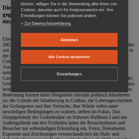
klicken, willigen Sie in die Verwendung aller Arten von
Die Gedenkstätte Zuchthaus Cottbus ist ein Ort
Cookies, darunter auch für Analysezwecke ein. Ihre
gegen das Vergessen. Anschaulich, nah und
Einstellungen können Sie jederzeit ändern.
einzigartig.
> Zur Datenschutzerklärung
Ehemalige politische Häftlinge der DDR gründeten im Oktober
Ablehnen
2007 den Verein Menschenrechtszentrum Cottbus e. V. (MRZ), der
seit 2011 Eigentümer des ehemaligen Gefängnisses (1860-2002) in
der Bautzener Straße und Träger der Gedenkstätte Zuchthaus
Alle Cookies akzeptieren
Cottbus ist. Im Zentrum der Arbeit der Gedenkstätte steht die
Auseinandersetzung mit politischem Unrecht während der
nationalsozialistischen Terrorherrschaft und der SED-Diktatur.
Einstellungen
Ganzjährig zeigen mehrere Dauer- und Sonderausstellungen in der
Gedenkstätte Zuchthaus Cottbus Beispiele politischen Unrechts aus
beiden deutschen Diktaturen des 20. Jahrhunderts. Eine besondere
Bedeutung kommt dabei Biografien ehemals politisch Inhaftierter
zu: die Gründe der Inhaftierung in Cottbus, die Lebensgeschichten
der Gefangenen und ihre Versuche, ihre Würde selbst unter
unwürdigen Bedingungen zu wahren, stehen im Fokus. Das
Hauptgebäude der Gedenkstätte im früheren Hafthaus I und das
Außengelände mit den Freihöfen laden die Besucherinnen und
Besucher zur selbständigen Erkundung ein. Fotos, Dokumente,
Exponate und Zeichnungen veranschaulichen die Haft- und