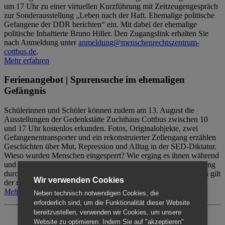
um 17 Uhr zu einer virtuellen Kurzführung mit Zeitzeugengespräch
zur Sonderausstellung „Leben nach der Haft. Ehemalige politische
Gefangene der DDR berichten“ ein. Mit dabei der ehemalige
politische Inhaftierte Bruno Hiller. Den Zugangslink erhalten Sie
nach Anmeldung unter
anmeldung@menschenrechtszentrum-
cottbus.de
.
Mehr erfahren
Ferienangebot | Spurensuche im ehemaligen
Gefängnis
Schülerinnen und Schüler können zudem am 13. August die
Ausstellungen der Gedenkstätte Zuchthaus Cottbus zwischen 10
und 17 Uhr kostenlos erkunden. Fotos, Originalobjekte, zwei
Gefangenentransporter und ein rekonstruierter Zellengang erzählen
Geschichten über Mut, Repression und Alltag in der SED-Diktatur.
Wieso wurden Menschen eingesperrt? Wie erging es ihnen während
und nach der Haft? Der Besuch erfolgt individuell ohne Betreuung
durch das Menschenrechtszentrum Cottbus. Für Begleitpersonen gilt
Wir verwenden Cookies
der reguläre Eintritt (8€ / ermäßigt 5€).
Mehr erfahren
Neben technisch notwendigen Cookies, die
erforderlich sind, um die Funktionalität dieser Website
bereitzustellen, verwenden wir Cookies, um unsere
Website zu optimieren. Indem Sie auf "akzeptieren"