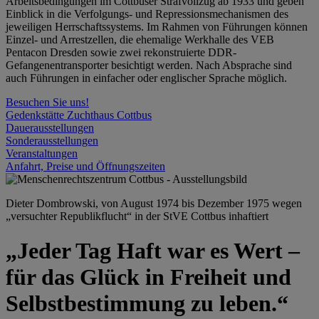
Arbeitsbedingungen im Cottbuser Strafvollzug ab 1933 und geben
Einblick in die Verfolgungs- und Repressionsmechanismen des
jeweiligen Herrschaftssystems. Im Rahmen von Führungen können
Einzel- und Arrestzellen, die ehemalige Werkhalle des VEB
Pentacon Dresden sowie zwei rekonstruierte DDR-
Gefangenentransporter besichtigt werden. Nach Absprache sind
auch Führungen in einfacher oder englischer Sprache möglich.
Besuchen Sie uns!
Gedenkstätte Zuchthaus Cottbus
Dauerausstellungen
Sonderausstellungen
Veranstaltungen
Anfahrt, Preise und Öffnungszeiten
Dieter Dombrowski, von August 1974 bis Dezember 1975 wegen
„versuchter Republikflucht“ in der StVE Cottbus inhaftiert
„Jeder Tag Haft war es Wert –
für das Glück in Freiheit und
Selbstbestimmung zu leben.“