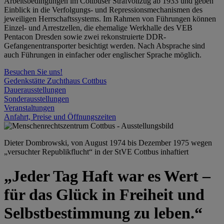
Arbeitsbedingungen im Cottbuser Strafvollzug ab 1933 und geben
Einblick in die Verfolgungs- und Repressionsmechanismen des
jeweiligen Herrschaftssystems. Im Rahmen von Führungen können
Einzel- und Arrestzellen, die ehemalige Werkhalle des VEB
Pentacon Dresden sowie zwei rekonstruierte DDR-
Gefangenentransporter besichtigt werden. Nach Absprache sind
auch Führungen in einfacher oder englischer Sprache möglich.
Besuchen Sie uns!
Gedenkstätte Zuchthaus Cottbus
Dauerausstellungen
Sonderausstellungen
Veranstaltungen
Anfahrt, Preise und Öffnungszeiten
Dieter Dombrowski, von August 1974 bis Dezember 1975 wegen
„versuchter Republikflucht“ in der StVE Cottbus inhaftiert
„Jeder Tag Haft war es Wert –
für das Glück in Freiheit und
Selbstbestimmung zu leben.“