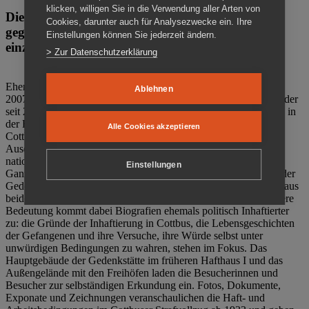
klicken, willigen Sie in die Verwendung aller Arten von
Die Gedenkstätte Zuchthaus Cottbus ist ein Ort
Cookies, darunter auch für Analysezwecke ein. Ihre
gegen das Vergessen. Anschaulich, nah und
Einstellungen können Sie jederzeit ändern.
einzigartig.
> Zur Datenschutzerklärung
Ehemalige politische Häftlinge der DDR gründeten im Oktober
Ablehnen
2007 den Verein Menschenrechtszentrum Cottbus e. V. (MRZ), der
seit 2011 Eigentümer des ehemaligen Gefängnisses (1860-2002) in
der Bautzener Straße und Träger der Gedenkstätte Zuchthaus
Alle Cookies akzeptieren
Cottbus ist. Im Zentrum der Arbeit der Gedenkstätte steht die
Auseinandersetzung mit politischem Unrecht während der
nationalsozialistischen Terrorherrschaft und der SED-Diktatur.
Einstellungen
Ganzjährig zeigen mehrere Dauer- und Sonderausstellungen in der
Gedenkstätte Zuchthaus Cottbus Beispiele politischen Unrechts aus
beiden deutschen Diktaturen des 20. Jahrhunderts. Eine besondere
Bedeutung kommt dabei Biografien ehemals politisch Inhaftierter
zu: die Gründe der Inhaftierung in Cottbus, die Lebensgeschichten
der Gefangenen und ihre Versuche, ihre Würde selbst unter
unwürdigen Bedingungen zu wahren, stehen im Fokus. Das
Hauptgebäude der Gedenkstätte im früheren Hafthaus I und das
Außengelände mit den Freihöfen laden die Besucherinnen und
Besucher zur selbständigen Erkundung ein. Fotos, Dokumente,
Exponate und Zeichnungen veranschaulichen die Haft- und