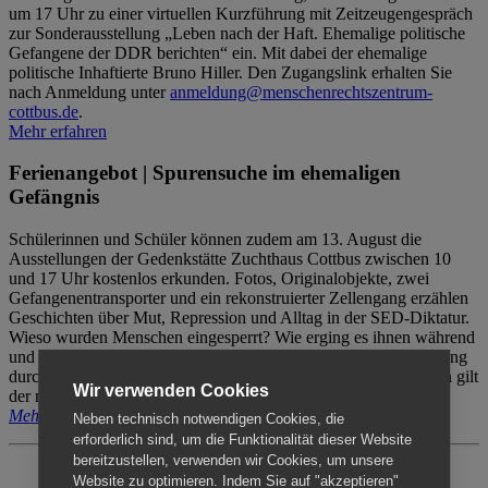
um 17 Uhr zu einer virtuellen Kurzführung mit Zeitzeugengespräch
zur Sonderausstellung „Leben nach der Haft. Ehemalige politische
Gefangene der DDR berichten“ ein. Mit dabei der ehemalige
politische Inhaftierte Bruno Hiller. Den Zugangslink erhalten Sie
nach Anmeldung unter
anmeldung@menschenrechtszentrum-
cottbus.de
.
Mehr erfahren
Ferienangebot | Spurensuche im ehemaligen
Gefängnis
Schülerinnen und Schüler können zudem am 13. August die
Ausstellungen der Gedenkstätte Zuchthaus Cottbus zwischen 10
und 17 Uhr kostenlos erkunden. Fotos, Originalobjekte, zwei
Gefangenentransporter und ein rekonstruierter Zellengang erzählen
Geschichten über Mut, Repression und Alltag in der SED-Diktatur.
Wieso wurden Menschen eingesperrt? Wie erging es ihnen während
und nach der Haft? Der Besuch erfolgt individuell ohne Betreuung
durch das Menschenrechtszentrum Cottbus. Für Begleitpersonen gilt
Wir verwenden Cookies
der reguläre Eintritt (8€ / ermäßigt 5€).
Mehr erfahren
Neben technisch notwendigen Cookies, die
erforderlich sind, um die Funktionalität dieser Website
bereitzustellen, verwenden wir Cookies, um unsere
Website zu optimieren. Indem Sie auf "akzeptieren"