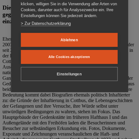
klicken, willigen Sie in die Verwendung aller Arten von
Die Gedenkstätte Zuchthaus Cottbus ist ein Ort
Cookies, darunter auch für Analysezwecke ein. Ihre
gegen das Vergessen. Anschaulich, nah und
Einstellungen können Sie jederzeit ändern.
einzigartig.
> Zur Datenschutzerklärung
Ehemalige politische Häftlinge der DDR gründeten im Oktober
Ablehnen
2007 den Verein Menschenrechtszentrum Cottbus e. V. (MRZ), der
seit 2011 Eigentümer des ehemaligen Gefängnisses (1860-2002) in
der Bautzener Straße und Träger der Gedenkstätte Zuchthaus
Alle Cookies akzeptieren
Cottbus ist. Im Zentrum der Arbeit der Gedenkstätte steht die
Auseinandersetzung mit politischem Unrecht während der
nationalsozialistischen Terrorherrschaft und der SED-Diktatur.
Einstellungen
Ganzjährig zeigen mehrere Dauer- und Sonderausstellungen in der
Gedenkstätte Zuchthaus Cottbus Beispiele politischen Unrechts aus
beiden deutschen Diktaturen des 20. Jahrhunderts. Eine besondere
Bedeutung kommt dabei Biografien ehemals politisch Inhaftierter
zu: die Gründe der Inhaftierung in Cottbus, die Lebensgeschichten
der Gefangenen und ihre Versuche, ihre Würde selbst unter
unwürdigen Bedingungen zu wahren, stehen im Fokus. Das
Hauptgebäude der Gedenkstätte im früheren Hafthaus I und das
Außengelände mit den Freihöfen laden die Besucherinnen und
Besucher zur selbständigen Erkundung ein. Fotos, Dokumente,
Exponate und Zeichnungen veranschaulichen die Haft- und