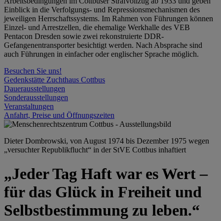
Arbeitsbedingungen im Cottbuser Strafvollzug ab 1933 und geben
Einblick in die Verfolgungs- und Repressionsmechanismen des
jeweiligen Herrschaftssystems. Im Rahmen von Führungen können
Einzel- und Arrestzellen, die ehemalige Werkhalle des VEB
Pentacon Dresden sowie zwei rekonstruierte DDR-
Gefangenentransporter besichtigt werden. Nach Absprache sind
auch Führungen in einfacher oder englischer Sprache möglich.
Besuchen Sie uns!
Gedenkstätte Zuchthaus Cottbus
Dauerausstellungen
Sonderausstellungen
Veranstaltungen
Anfahrt, Preise und Öffnungszeiten
Dieter Dombrowski, von August 1974 bis Dezember 1975 wegen
„versuchter Republikflucht“ in der StVE Cottbus inhaftiert
„Jeder Tag Haft war es Wert –
für das Glück in Freiheit und
Selbstbestimmung zu leben.“