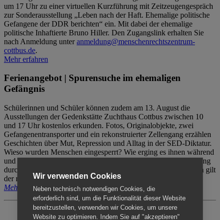
um 17 Uhr zu einer virtuellen Kurzführung mit Zeitzeugengespräch
zur Sonderausstellung „Leben nach der Haft. Ehemalige politische
Gefangene der DDR berichten“ ein. Mit dabei der ehemalige
politische Inhaftierte Bruno Hiller. Den Zugangslink erhalten Sie
nach Anmeldung unter
anmeldung@menschenrechtszentrum-
cottbus.de
.
Mehr erfahren
Ferienangebot | Spurensuche im ehemaligen
Gefängnis
Schülerinnen und Schüler können zudem am 13. August die
Ausstellungen der Gedenkstätte Zuchthaus Cottbus zwischen 10
und 17 Uhr kostenlos erkunden. Fotos, Originalobjekte, zwei
Gefangenentransporter und ein rekonstruierter Zellengang erzählen
Geschichten über Mut, Repression und Alltag in der SED-Diktatur.
Wieso wurden Menschen eingesperrt? Wie erging es ihnen während
und nach der Haft? Der Besuch erfolgt individuell ohne Betreuung
durch das Menschenrechtszentrum Cottbus. Für Begleitpersonen gilt
Wir verwenden Cookies
der reguläre Eintritt (8€ / ermäßigt 5€).
Mehr erfahren
Neben technisch notwendigen Cookies, die
erforderlich sind, um die Funktionalität dieser Website
bereitzustellen, verwenden wir Cookies, um unsere
Website zu optimieren. Indem Sie auf "akzeptieren"