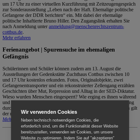
um 17 Uhr zu einer virtuellen Kurzführung mit Zeitzeugengespräch
zur Sonderausstellung „Leben nach der Haft. Ehemalige politische
Gefangene der DDR berichten“ ein. Mit dabei der ehemalige
politische Inhaftierte Bruno Hiller. Den Zugangslink erhalten Sie
nach Anmeldung unter
anmeldung@menschenrechtszentrum-
cottbus.de
.
Mehr erfahren
Ferienangebot | Spurensuche im ehemaligen
Gefängnis
Schülerinnen und Schüler können zudem am 13. August die
Ausstellungen der Gedenkstätte Zuchthaus Cottbus zwischen 10
und 17 Uhr kostenlos erkunden. Fotos, Originalobjekte, zwei
Gefangenentransporter und ein rekonstruierter Zellengang erzählen
Geschichten über Mut, Repression und Alltag in der SED-Diktatur.
Wieso wurden Menschen eingesperrt? Wie erging es ihnen während
und nach der Haft? Der Besuch erfolgt individuell ohne Betreuung
durch das Menschenrechtszentrum Cottbus. Für Begleitpersonen gilt
Wir verwenden Cookies
der reguläre Eintritt (8€ / ermäßigt 5€).
Mehr erfahren
Neben technisch notwendigen Cookies, die
erforderlich sind, um die Funktionalität dieser Website
bereitzustellen, verwenden wir Cookies, um unsere
Website zu optimieren. Indem Sie auf "akzeptieren"