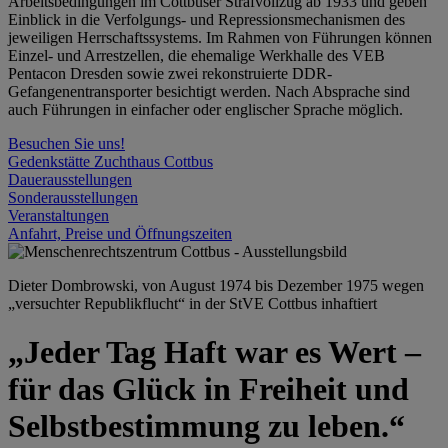
Arbeitsbedingungen im Cottbuser Strafvollzug ab 1933 und geben
Einblick in die Verfolgungs- und Repressionsmechanismen des
jeweiligen Herrschaftssystems. Im Rahmen von Führungen können
Einzel- und Arrestzellen, die ehemalige Werkhalle des VEB
Pentacon Dresden sowie zwei rekonstruierte DDR-
Gefangenentransporter besichtigt werden. Nach Absprache sind
auch Führungen in einfacher oder englischer Sprache möglich.
Besuchen Sie uns!
Gedenkstätte Zuchthaus Cottbus
Dauerausstellungen
Sonderausstellungen
Veranstaltungen
Anfahrt, Preise und Öffnungszeiten
Dieter Dombrowski, von August 1974 bis Dezember 1975 wegen
„versuchter Republikflucht“ in der StVE Cottbus inhaftiert
„Jeder Tag Haft war es Wert –
für das Glück in Freiheit und
Selbstbestimmung zu leben.“