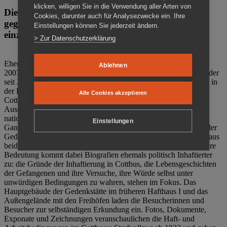
klicken, willigen Sie in die Verwendung aller Arten von
Die Gedenkstätte Zuchthaus Cottbus ist ein Ort
Cookies, darunter auch für Analysezwecke ein. Ihre
gegen das Vergessen. Anschaulich, nah und
Einstellungen können Sie jederzeit ändern.
einzigartig.
> Zur Datenschutzerklärung
Ehemalige politische Häftlinge der DDR gründeten im Oktober
Ablehnen
2007 den Verein Menschenrechtszentrum Cottbus e. V. (MRZ), der
seit 2011 Eigentümer des ehemaligen Gefängnisses (1860-2002) in
der Bautzener Straße und Träger der Gedenkstätte Zuchthaus
Alle Cookies akzeptieren
Cottbus ist. Im Zentrum der Arbeit der Gedenkstätte steht die
Auseinandersetzung mit politischem Unrecht während der
nationalsozialistischen Terrorherrschaft und der SED-Diktatur.
Einstellungen
Ganzjährig zeigen mehrere Dauer- und Sonderausstellungen in der
Gedenkstätte Zuchthaus Cottbus Beispiele politischen Unrechts aus
beiden deutschen Diktaturen des 20. Jahrhunderts. Eine besondere
Bedeutung kommt dabei Biografien ehemals politisch Inhaftierter
zu: die Gründe der Inhaftierung in Cottbus, die Lebensgeschichten
der Gefangenen und ihre Versuche, ihre Würde selbst unter
unwürdigen Bedingungen zu wahren, stehen im Fokus. Das
Hauptgebäude der Gedenkstätte im früheren Hafthaus I und das
Außengelände mit den Freihöfen laden die Besucherinnen und
Besucher zur selbständigen Erkundung ein. Fotos, Dokumente,
Exponate und Zeichnungen veranschaulichen die Haft- und