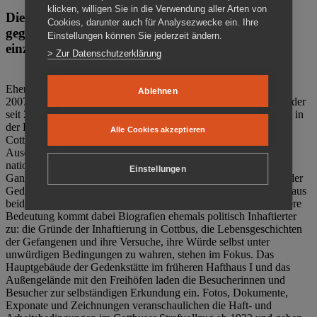
klicken, willigen Sie in die Verwendung aller Arten von
Die Gedenkstätte Zuchthaus Cottbus ist ein Ort
Cookies, darunter auch für Analysezwecke ein. Ihre
gegen das Vergessen. Anschaulich, nah und
Einstellungen können Sie jederzeit ändern.
einzigartig.
> Zur Datenschutzerklärung
Ehemalige politische Häftlinge der DDR gründeten im Oktober
Ablehnen
2007 den Verein Menschenrechtszentrum Cottbus e. V. (MRZ), der
seit 2011 Eigentümer des ehemaligen Gefängnisses (1860-2002) in
der Bautzener Straße und Träger der Gedenkstätte Zuchthaus
Alle Cookies akzeptieren
Cottbus ist. Im Zentrum der Arbeit der Gedenkstätte steht die
Auseinandersetzung mit politischem Unrecht während der
nationalsozialistischen Terrorherrschaft und der SED-Diktatur.
Einstellungen
Ganzjährig zeigen mehrere Dauer- und Sonderausstellungen in der
Gedenkstätte Zuchthaus Cottbus Beispiele politischen Unrechts aus
beiden deutschen Diktaturen des 20. Jahrhunderts. Eine besondere
Bedeutung kommt dabei Biografien ehemals politisch Inhaftierter
zu: die Gründe der Inhaftierung in Cottbus, die Lebensgeschichten
der Gefangenen und ihre Versuche, ihre Würde selbst unter
unwürdigen Bedingungen zu wahren, stehen im Fokus. Das
Hauptgebäude der Gedenkstätte im früheren Hafthaus I und das
Außengelände mit den Freihöfen laden die Besucherinnen und
Besucher zur selbständigen Erkundung ein. Fotos, Dokumente,
Exponate und Zeichnungen veranschaulichen die Haft- und