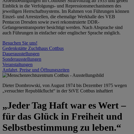
Arbeitsbedingungen im Cottbuser Strafvollzug ab 1933 und geben
Einblick in die Verfolgungs- und Repressionsmechanismen des
jeweiligen Herrschaftssystems. Im Rahmen von Führungen können
Einzel- und Arrestzellen, die ehemalige Werkhalle des VEB
Pentacon Dresden sowie zwei rekonstruierte DDR-
Gefangenentransporter besichtigt werden. Nach Absprache sind
auch Führungen in einfacher oder englischer Sprache möglich.
Besuchen Sie uns!
Gedenkstätte Zuchthaus Cottbus
Dauerausstellungen
Sonderausstellungen
Veranstaltungen
Anfahrt, Preise und Öffnungszeiten
Dieter Dombrowski, von August 1974 bis Dezember 1975 wegen
„versuchter Republikflucht“ in der StVE Cottbus inhaftiert
„Jeder Tag Haft war es Wert –
für das Glück in Freiheit und
Selbstbestimmung zu leben.“