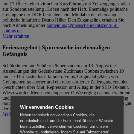
um 17 Uhr zu einer virtuellen Kurzführung mit Zeitzeugengespräch
zur Sonderausstellung „Leben nach der Haft. Ehemalige politische
Gefangene der DDR berichten“ ein. Mit dabei der ehemalige
politische Inhaftierte Bruno Hiller. Den Zugangslink erhalten Sie
nach Anmeldung unter
anmeldung@menschenrechtszentrum-
cottbus.de
.
Mehr erfahren
Ferienangebot | Spurensuche im ehemaligen
Gefängnis
Schülerinnen und Schüler können zudem am 13. August die
Ausstellungen der Gedenkstätte Zuchthaus Cottbus zwischen 10
und 17 Uhr kostenlos erkunden. Fotos, Originalobjekte, zwei
Gefangenentransporter und ein rekonstruierter Zellengang erzählen
Geschichten über Mut, Repression und Alltag in der SED-Diktatur.
Wieso wurden Menschen eingesperrt? Wie erging es ihnen während
und nach der Haft? Der Besuch erfolgt individuell ohne Betreuung
durch das Menschenrechtszentrum Cottbus. Für Begleitpersonen gilt
Wir verwenden Cookies
der reguläre Eintritt (8€ / ermäßigt 5€).
Mehr erfahren
Neben technisch notwendigen Cookies, die
erforderlich sind, um die Funktionalität dieser Website
bereitzustellen, verwenden wir Cookies, um unsere
Website zu optimieren. Indem Sie auf "akzeptieren"