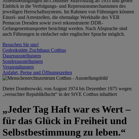
Arbeitsbedingungen im Cottbuser Strafvollzug ab 1933 und geben
Einblick in die Verfolgungs- und Repressionsmechanismen des
jeweiligen Herrschaftssystems. Im Rahmen von Führungen können
Einzel- und Arrestzellen, die ehemalige Werkhalle des VEB
Pentacon Dresden sowie zwei rekonstruierte DDR-
Gefangenentransporter besichtigt werden. Nach Absprache sind
auch Führungen in einfacher oder englischer Sprache möglich.
Besuchen Sie uns!
Gedenkstätte Zuchthaus Cottbus
Dauerausstellungen
Sonderausstellungen
Veranstaltungen
Anfahrt, Preise und Öffnungszeiten
Dieter Dombrowski, von August 1974 bis Dezember 1975 wegen
„versuchter Republikflucht“ in der StVE Cottbus inhaftiert
„Jeder Tag Haft war es Wert –
für das Glück in Freiheit und
Selbstbestimmung zu leben.“