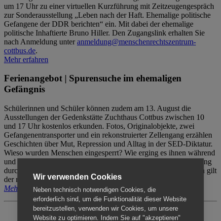
um 17 Uhr zu einer virtuellen Kurzführung mit Zeitzeugengespräch
zur Sonderausstellung „Leben nach der Haft. Ehemalige politische
Gefangene der DDR berichten“ ein. Mit dabei der ehemalige
politische Inhaftierte Bruno Hiller. Den Zugangslink erhalten Sie
nach Anmeldung unter
anmeldung@menschenrechtszentrum-
cottbus.de
.
Mehr erfahren
Ferienangebot | Spurensuche im ehemaligen
Gefängnis
Schülerinnen und Schüler können zudem am 13. August die
Ausstellungen der Gedenkstätte Zuchthaus Cottbus zwischen 10
und 17 Uhr kostenlos erkunden. Fotos, Originalobjekte, zwei
Gefangenentransporter und ein rekonstruierter Zellengang erzählen
Geschichten über Mut, Repression und Alltag in der SED-Diktatur.
Wieso wurden Menschen eingesperrt? Wie erging es ihnen während
und nach der Haft? Der Besuch erfolgt individuell ohne Betreuung
durch das Menschenrechtszentrum Cottbus. Für Begleitpersonen gilt
Wir verwenden Cookies
der reguläre Eintritt (8€ / ermäßigt 5€).
Mehr erfahren
Neben technisch notwendigen Cookies, die
erforderlich sind, um die Funktionalität dieser Website
bereitzustellen, verwenden wir Cookies, um unsere
Website zu optimieren. Indem Sie auf "akzeptieren"