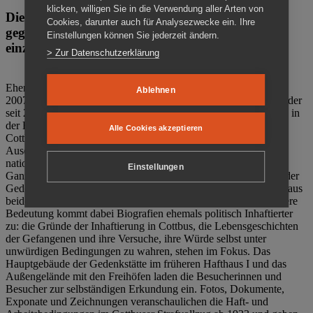
klicken, willigen Sie in die Verwendung aller Arten von
Die Gedenkstätte Zuchthaus Cottbus ist ein Ort
Cookies, darunter auch für Analysezwecke ein. Ihre
gegen das Vergessen. Anschaulich, nah und
Einstellungen können Sie jederzeit ändern.
einzigartig.
> Zur Datenschutzerklärung
Ehemalige politische Häftlinge der DDR gründeten im Oktober
Ablehnen
2007 den Verein Menschenrechtszentrum Cottbus e. V. (MRZ), der
seit 2011 Eigentümer des ehemaligen Gefängnisses (1860-2002) in
der Bautzener Straße und Träger der Gedenkstätte Zuchthaus
Alle Cookies akzeptieren
Cottbus ist. Im Zentrum der Arbeit der Gedenkstätte steht die
Auseinandersetzung mit politischem Unrecht während der
nationalsozialistischen Terrorherrschaft und der SED-Diktatur.
Einstellungen
Ganzjährig zeigen mehrere Dauer- und Sonderausstellungen in der
Gedenkstätte Zuchthaus Cottbus Beispiele politischen Unrechts aus
beiden deutschen Diktaturen des 20. Jahrhunderts. Eine besondere
Bedeutung kommt dabei Biografien ehemals politisch Inhaftierter
zu: die Gründe der Inhaftierung in Cottbus, die Lebensgeschichten
der Gefangenen und ihre Versuche, ihre Würde selbst unter
unwürdigen Bedingungen zu wahren, stehen im Fokus. Das
Hauptgebäude der Gedenkstätte im früheren Hafthaus I und das
Außengelände mit den Freihöfen laden die Besucherinnen und
Besucher zur selbständigen Erkundung ein. Fotos, Dokumente,
Exponate und Zeichnungen veranschaulichen die Haft- und