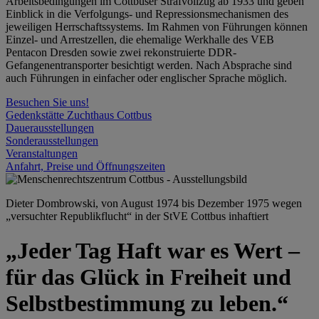
Arbeitsbedingungen im Cottbuser Strafvollzug ab 1933 und geben
Einblick in die Verfolgungs- und Repressionsmechanismen des
jeweiligen Herrschaftssystems. Im Rahmen von Führungen können
Einzel- und Arrestzellen, die ehemalige Werkhalle des VEB
Pentacon Dresden sowie zwei rekonstruierte DDR-
Gefangenentransporter besichtigt werden. Nach Absprache sind
auch Führungen in einfacher oder englischer Sprache möglich.
Besuchen Sie uns!
Gedenkstätte Zuchthaus Cottbus
Dauerausstellungen
Sonderausstellungen
Veranstaltungen
Anfahrt, Preise und Öffnungszeiten
Dieter Dombrowski, von August 1974 bis Dezember 1975 wegen
„versuchter Republikflucht“ in der StVE Cottbus inhaftiert
„Jeder Tag Haft war es Wert –
für das Glück in Freiheit und
Selbstbestimmung zu leben.“