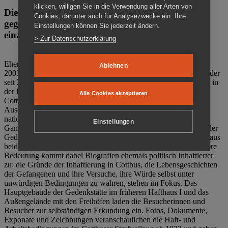
klicken, willigen Sie in die Verwendung aller Arten von
Die Gedenkstätte Zuchthaus Cottbus ist ein Ort
Cookies, darunter auch für Analysezwecke ein. Ihre
gegen das Vergessen. Anschaulich, nah und
Einstellungen können Sie jederzeit ändern.
einzigartig.
> Zur Datenschutzerklärung
Ehemalige politische Häftlinge der DDR gründeten im Oktober
Ablehnen
2007 den Verein Menschenrechtszentrum Cottbus e. V. (MRZ), der
seit 2011 Eigentümer des ehemaligen Gefängnisses (1860-2002) in
der Bautzener Straße und Träger der Gedenkstätte Zuchthaus
Alle Cookies akzeptieren
Cottbus ist. Im Zentrum der Arbeit der Gedenkstätte steht die
Auseinandersetzung mit politischem Unrecht während der
nationalsozialistischen Terrorherrschaft und der SED-Diktatur.
Einstellungen
Ganzjährig zeigen mehrere Dauer- und Sonderausstellungen in der
Gedenkstätte Zuchthaus Cottbus Beispiele politischen Unrechts aus
beiden deutschen Diktaturen des 20. Jahrhunderts. Eine besondere
Bedeutung kommt dabei Biografien ehemals politisch Inhaftierter
zu: die Gründe der Inhaftierung in Cottbus, die Lebensgeschichten
der Gefangenen und ihre Versuche, ihre Würde selbst unter
unwürdigen Bedingungen zu wahren, stehen im Fokus. Das
Hauptgebäude der Gedenkstätte im früheren Hafthaus I und das
Außengelände mit den Freihöfen laden die Besucherinnen und
Besucher zur selbständigen Erkundung ein. Fotos, Dokumente,
Exponate und Zeichnungen veranschaulichen die Haft- und