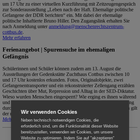
um 17 Uhr zu einer virtuellen Kurzführung mit Zeitzeugengespräch
zur Sonderausstellung „Leben nach der Haft. Ehemalige politische
Gefangene der DDR berichten“ ein. Mit dabei der ehemalige
politische Inhaftierte Bruno Hiller. Den Zugangslink erhalten Sie
nach Anmeldung unter
anmeldung@menschenrechtszentrum-
cottbus.de
.
Mehr erfahren
Ferienangebot | Spurensuche im ehemaligen
Gefängnis
Schülerinnen und Schüler können zudem am 13. August die
Ausstellungen der Gedenkstätte Zuchthaus Cottbus zwischen 10
und 17 Uhr kostenlos erkunden. Fotos, Originalobjekte, zwei
Gefangenentransporter und ein rekonstruierter Zellengang erzählen
Geschichten über Mut, Repression und Alltag in der SED-Diktatur.
Wieso wurden Menschen eingesperrt? Wie erging es ihnen während
und nach der Haft? Der Besuch erfolgt individuell ohne Betreuung
durch das Menschenrechtszentrum Cottbus. Für Begleitpersonen gilt
Wir verwenden Cookies
der reguläre Eintritt (8€ / ermäßigt 5€).
Mehr erfahren
Neben technisch notwendigen Cookies, die
erforderlich sind, um die Funktionalität dieser Website
bereitzustellen, verwenden wir Cookies, um unsere
Website zu optimieren. Indem Sie auf "akzeptieren"