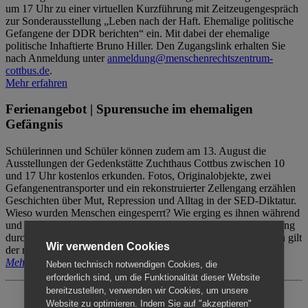
um 17 Uhr zu einer virtuellen Kurzführung mit Zeitzeugengespräch
zur Sonderausstellung „Leben nach der Haft. Ehemalige politische
Gefangene der DDR berichten“ ein. Mit dabei der ehemalige
politische Inhaftierte Bruno Hiller. Den Zugangslink erhalten Sie
nach Anmeldung unter
anmeldung@menschenrechtszentrum-
cottbus.de
.
Mehr erfahren
Ferienangebot | Spurensuche im ehemaligen
Gefängnis
Schülerinnen und Schüler können zudem am 13. August die
Ausstellungen der Gedenkstätte Zuchthaus Cottbus zwischen 10
und 17 Uhr kostenlos erkunden. Fotos, Originalobjekte, zwei
Gefangenentransporter und ein rekonstruierter Zellengang erzählen
Geschichten über Mut, Repression und Alltag in der SED-Diktatur.
Wieso wurden Menschen eingesperrt? Wie erging es ihnen während
und nach der Haft? Der Besuch erfolgt individuell ohne Betreuung
durch das Menschenrechtszentrum Cottbus. Für Begleitpersonen gilt
Wir verwenden Cookies
der reguläre Eintritt (8€ / ermäßigt 5€).
Mehr erfahren
Neben technisch notwendigen Cookies, die
erforderlich sind, um die Funktionalität dieser Website
bereitzustellen, verwenden wir Cookies, um unsere
Website zu optimieren. Indem Sie auf "akzeptieren"