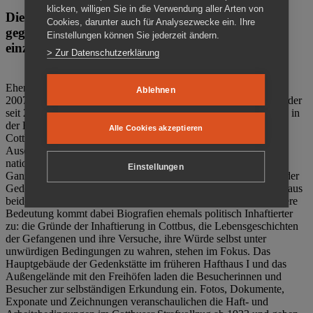
klicken, willigen Sie in die Verwendung aller Arten von
Die Gedenkstätte Zuchthaus Cottbus ist ein Ort
Cookies, darunter auch für Analysezwecke ein. Ihre
gegen das Vergessen. Anschaulich, nah und
Einstellungen können Sie jederzeit ändern.
einzigartig.
> Zur Datenschutzerklärung
Ehemalige politische Häftlinge der DDR gründeten im Oktober
Ablehnen
2007 den Verein Menschenrechtszentrum Cottbus e. V. (MRZ), der
seit 2011 Eigentümer des ehemaligen Gefängnisses (1860-2002) in
der Bautzener Straße und Träger der Gedenkstätte Zuchthaus
Alle Cookies akzeptieren
Cottbus ist. Im Zentrum der Arbeit der Gedenkstätte steht die
Auseinandersetzung mit politischem Unrecht während der
nationalsozialistischen Terrorherrschaft und der SED-Diktatur.
Einstellungen
Ganzjährig zeigen mehrere Dauer- und Sonderausstellungen in der
Gedenkstätte Zuchthaus Cottbus Beispiele politischen Unrechts aus
beiden deutschen Diktaturen des 20. Jahrhunderts. Eine besondere
Bedeutung kommt dabei Biografien ehemals politisch Inhaftierter
zu: die Gründe der Inhaftierung in Cottbus, die Lebensgeschichten
der Gefangenen und ihre Versuche, ihre Würde selbst unter
unwürdigen Bedingungen zu wahren, stehen im Fokus. Das
Hauptgebäude der Gedenkstätte im früheren Hafthaus I und das
Außengelände mit den Freihöfen laden die Besucherinnen und
Besucher zur selbständigen Erkundung ein. Fotos, Dokumente,
Exponate und Zeichnungen veranschaulichen die Haft- und