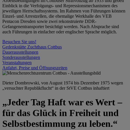
Arbeitsbedingungen im Cottbuser Strafvollzug ab 1933 und geben
Einblick in die Verfolgungs- und Repressionsmechanismen des
jeweiligen Herrschaftssystems. Im Rahmen von Führungen können
Einzel- und Arrestzellen, die ehemalige Werkhalle des VEB
Pentacon Dresden sowie zwei rekonstruierte DDR-
Gefangenentransporter besichtigt werden. Nach Absprache sind
auch Führungen in einfacher oder englischer Sprache möglich.
Besuchen Sie uns!
Gedenkstätte Zuchthaus Cottbus
Dauerausstellungen
Sonderausstellungen
Veranstaltungen
Anfahrt, Preise und Öffnungszeiten
Dieter Dombrowski, von August 1974 bis Dezember 1975 wegen
„versuchter Republikflucht“ in der StVE Cottbus inhaftiert
„Jeder Tag Haft war es Wert –
für das Glück in Freiheit und
Selbstbestimmung zu leben.“