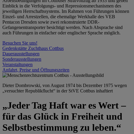
Arbeitsbedingungen im Cottbuser Strafvollzug ab 1933 und geben
Einblick in die Verfolgungs- und Repressionsmechanismen des
jeweiligen Herrschaftssystems. Im Rahmen von Führungen können
Einzel- und Arrestzellen, die ehemalige Werkhalle des VEB
Pentacon Dresden sowie zwei rekonstruierte DDR-
Gefangenentransporter besichtigt werden. Nach Absprache sind
auch Führungen in einfacher oder englischer Sprache möglich.
Besuchen Sie uns!
Gedenkstätte Zuchthaus Cottbus
Dauerausstellungen
Sonderausstellungen
Veranstaltungen
Anfahrt, Preise und Öffnungszeiten
Dieter Dombrowski, von August 1974 bis Dezember 1975 wegen
„versuchter Republikflucht“ in der StVE Cottbus inhaftiert
„Jeder Tag Haft war es Wert –
für das Glück in Freiheit und
Selbstbestimmung zu leben.“