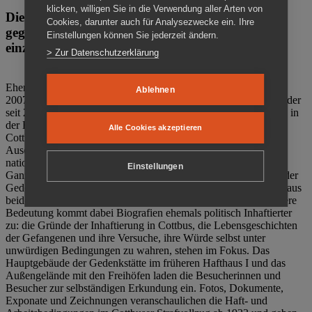
klicken, willigen Sie in die Verwendung aller Arten von
Die Gedenkstätte Zuchthaus Cottbus ist ein Ort
Cookies, darunter auch für Analysezwecke ein. Ihre
gegen das Vergessen. Anschaulich, nah und
Einstellungen können Sie jederzeit ändern.
einzigartig.
> Zur Datenschutzerklärung
Ehemalige politische Häftlinge der DDR gründeten im Oktober
Ablehnen
2007 den Verein Menschenrechtszentrum Cottbus e. V. (MRZ), der
seit 2011 Eigentümer des ehemaligen Gefängnisses (1860-2002) in
der Bautzener Straße und Träger der Gedenkstätte Zuchthaus
Alle Cookies akzeptieren
Cottbus ist. Im Zentrum der Arbeit der Gedenkstätte steht die
Auseinandersetzung mit politischem Unrecht während der
nationalsozialistischen Terrorherrschaft und der SED-Diktatur.
Einstellungen
Ganzjährig zeigen mehrere Dauer- und Sonderausstellungen in der
Gedenkstätte Zuchthaus Cottbus Beispiele politischen Unrechts aus
beiden deutschen Diktaturen des 20. Jahrhunderts. Eine besondere
Bedeutung kommt dabei Biografien ehemals politisch Inhaftierter
zu: die Gründe der Inhaftierung in Cottbus, die Lebensgeschichten
der Gefangenen und ihre Versuche, ihre Würde selbst unter
unwürdigen Bedingungen zu wahren, stehen im Fokus. Das
Hauptgebäude der Gedenkstätte im früheren Hafthaus I und das
Außengelände mit den Freihöfen laden die Besucherinnen und
Besucher zur selbständigen Erkundung ein. Fotos, Dokumente,
Exponate und Zeichnungen veranschaulichen die Haft- und