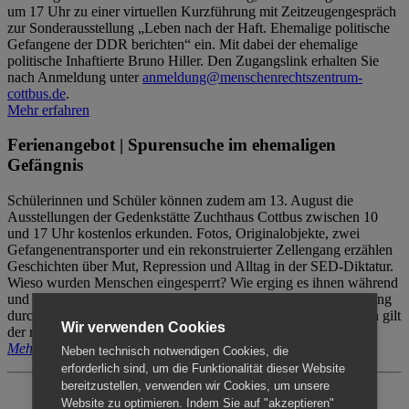
um 17 Uhr zu einer virtuellen Kurzführung mit Zeitzeugengespräch
zur Sonderausstellung „Leben nach der Haft. Ehemalige politische
Gefangene der DDR berichten“ ein. Mit dabei der ehemalige
politische Inhaftierte Bruno Hiller. Den Zugangslink erhalten Sie
nach Anmeldung unter
anmeldung@menschenrechtszentrum-
cottbus.de
.
Mehr erfahren
Ferienangebot | Spurensuche im ehemaligen
Gefängnis
Schülerinnen und Schüler können zudem am 13. August die
Ausstellungen der Gedenkstätte Zuchthaus Cottbus zwischen 10
und 17 Uhr kostenlos erkunden. Fotos, Originalobjekte, zwei
Gefangenentransporter und ein rekonstruierter Zellengang erzählen
Geschichten über Mut, Repression und Alltag in der SED-Diktatur.
Wieso wurden Menschen eingesperrt? Wie erging es ihnen während
und nach der Haft? Der Besuch erfolgt individuell ohne Betreuung
durch das Menschenrechtszentrum Cottbus. Für Begleitpersonen gilt
Wir verwenden Cookies
der reguläre Eintritt (8€ / ermäßigt 5€).
Mehr erfahren
Neben technisch notwendigen Cookies, die
erforderlich sind, um die Funktionalität dieser Website
bereitzustellen, verwenden wir Cookies, um unsere
Website zu optimieren. Indem Sie auf "akzeptieren"