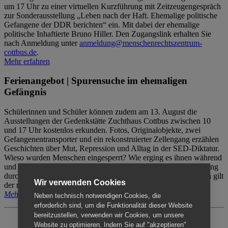
um 17 Uhr zu einer virtuellen Kurzführung mit Zeitzeugengespräch
zur Sonderausstellung „Leben nach der Haft. Ehemalige politische
Gefangene der DDR berichten“ ein. Mit dabei der ehemalige
politische Inhaftierte Bruno Hiller. Den Zugangslink erhalten Sie
nach Anmeldung unter
anmeldung@menschenrechtszentrum-
cottbus.de
.
Mehr erfahren
Ferienangebot | Spurensuche im ehemaligen
Gefängnis
Schülerinnen und Schüler können zudem am 13. August die
Ausstellungen der Gedenkstätte Zuchthaus Cottbus zwischen 10
und 17 Uhr kostenlos erkunden. Fotos, Originalobjekte, zwei
Gefangenentransporter und ein rekonstruierter Zellengang erzählen
Geschichten über Mut, Repression und Alltag in der SED-Diktatur.
Wieso wurden Menschen eingesperrt? Wie erging es ihnen während
und nach der Haft? Der Besuch erfolgt individuell ohne Betreuung
durch das Menschenrechtszentrum Cottbus. Für Begleitpersonen gilt
Wir verwenden Cookies
der reguläre Eintritt (8€ / ermäßigt 5€).
Mehr erfahren
Neben technisch notwendigen Cookies, die
erforderlich sind, um die Funktionalität dieser Website
bereitzustellen, verwenden wir Cookies, um unsere
Website zu optimieren. Indem Sie auf "akzeptieren"