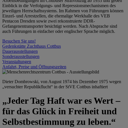
Arbeitsbedingungen im Cottbuser Strafvollzug ab 1933 und geben
Einblick in die Verfolgungs- und Repressionsmechanismen des
jeweiligen Herrschaftssystems. Im Rahmen von Führungen können
Einzel- und Arrestzellen, die ehemalige Werkhalle des VEB
Pentacon Dresden sowie zwei rekonstruierte DDR-
Gefangenentransporter besichtigt werden. Nach Absprache sind
auch Führungen in einfacher oder englischer Sprache möglich.
Besuchen Sie uns!
Gedenkstätte Zuchthaus Cottbus
Dauerausstellungen
Sonderausstellungen
Veranstaltungen
Anfahrt, Preise und Öffnungszeiten
Dieter Dombrowski, von August 1974 bis Dezember 1975 wegen
„versuchter Republikflucht“ in der StVE Cottbus inhaftiert
„Jeder Tag Haft war es Wert –
für das Glück in Freiheit und
Selbstbestimmung zu leben.“