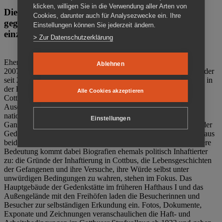
klicken, willigen Sie in die Verwendung aller Arten von
Die Gedenkstätte Zuchthaus Cottbus ist ein Ort
Cookies, darunter auch für Analysezwecke ein. Ihre
gegen das Vergessen. Anschaulich, nah und
Einstellungen können Sie jederzeit ändern.
einzigartig.
> Zur Datenschutzerklärung
Ehemalige politische Häftlinge der DDR gründeten im Oktober
Ablehnen
2007 den Verein Menschenrechtszentrum Cottbus e. V. (MRZ), der
seit 2011 Eigentümer des ehemaligen Gefängnisses (1860-2002) in
der Bautzener Straße und Träger der Gedenkstätte Zuchthaus
Alle Cookies akzeptieren
Cottbus ist. Im Zentrum der Arbeit der Gedenkstätte steht die
Auseinandersetzung mit politischem Unrecht während der
nationalsozialistischen Terrorherrschaft und der SED-Diktatur.
Einstellungen
Ganzjährig zeigen mehrere Dauer- und Sonderausstellungen in der
Gedenkstätte Zuchthaus Cottbus Beispiele politischen Unrechts aus
beiden deutschen Diktaturen des 20. Jahrhunderts. Eine besondere
Bedeutung kommt dabei Biografien ehemals politisch Inhaftierter
zu: die Gründe der Inhaftierung in Cottbus, die Lebensgeschichten
der Gefangenen und ihre Versuche, ihre Würde selbst unter
unwürdigen Bedingungen zu wahren, stehen im Fokus. Das
Hauptgebäude der Gedenkstätte im früheren Hafthaus I und das
Außengelände mit den Freihöfen laden die Besucherinnen und
Besucher zur selbständigen Erkundung ein. Fotos, Dokumente,
Exponate und Zeichnungen veranschaulichen die Haft- und