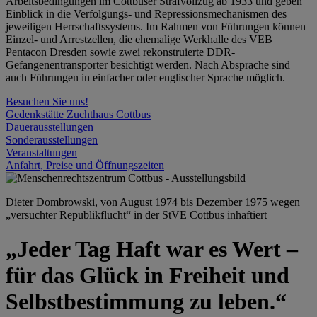
Arbeitsbedingungen im Cottbuser Strafvollzug ab 1933 und geben
Einblick in die Verfolgungs- und Repressionsmechanismen des
jeweiligen Herrschaftssystems. Im Rahmen von Führungen können
Einzel- und Arrestzellen, die ehemalige Werkhalle des VEB
Pentacon Dresden sowie zwei rekonstruierte DDR-
Gefangenentransporter besichtigt werden. Nach Absprache sind
auch Führungen in einfacher oder englischer Sprache möglich.
Besuchen Sie uns!
Gedenkstätte Zuchthaus Cottbus
Dauerausstellungen
Sonderausstellungen
Veranstaltungen
Anfahrt, Preise und Öffnungszeiten
Dieter Dombrowski, von August 1974 bis Dezember 1975 wegen
„versuchter Republikflucht“ in der StVE Cottbus inhaftiert
„Jeder Tag Haft war es Wert –
für das Glück in Freiheit und
Selbstbestimmung zu leben.“