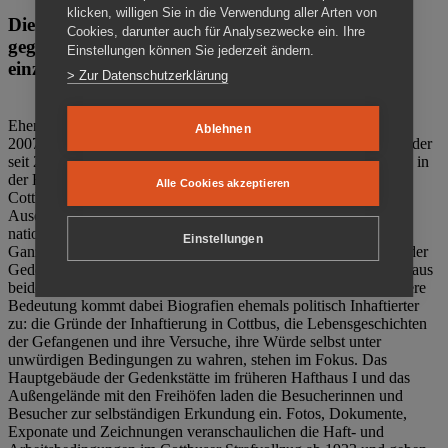
klicken, willigen Sie in die Verwendung aller Arten von
Die Gedenkstätte Zuchthaus Cottbus ist ein Ort
Cookies, darunter auch für Analysezwecke ein. Ihre
gegen das Vergessen. Anschaulich, nah und
Einstellungen können Sie jederzeit ändern.
einzigartig.
> Zur Datenschutzerklärung
Ehemalige politische Häftlinge der DDR gründeten im Oktober
Ablehnen
2007 den Verein Menschenrechtszentrum Cottbus e. V. (MRZ), der
seit 2011 Eigentümer des ehemaligen Gefängnisses (1860-2002) in
der Bautzener Straße und Träger der Gedenkstätte Zuchthaus
Alle Cookies akzeptieren
Cottbus ist. Im Zentrum der Arbeit der Gedenkstätte steht die
Auseinandersetzung mit politischem Unrecht während der
nationalsozialistischen Terrorherrschaft und der SED-Diktatur.
Einstellungen
Ganzjährig zeigen mehrere Dauer- und Sonderausstellungen in der
Gedenkstätte Zuchthaus Cottbus Beispiele politischen Unrechts aus
beiden deutschen Diktaturen des 20. Jahrhunderts. Eine besondere
Bedeutung kommt dabei Biografien ehemals politisch Inhaftierter
zu: die Gründe der Inhaftierung in Cottbus, die Lebensgeschichten
der Gefangenen und ihre Versuche, ihre Würde selbst unter
unwürdigen Bedingungen zu wahren, stehen im Fokus. Das
Hauptgebäude der Gedenkstätte im früheren Hafthaus I und das
Außengelände mit den Freihöfen laden die Besucherinnen und
Besucher zur selbständigen Erkundung ein. Fotos, Dokumente,
Exponate und Zeichnungen veranschaulichen die Haft- und