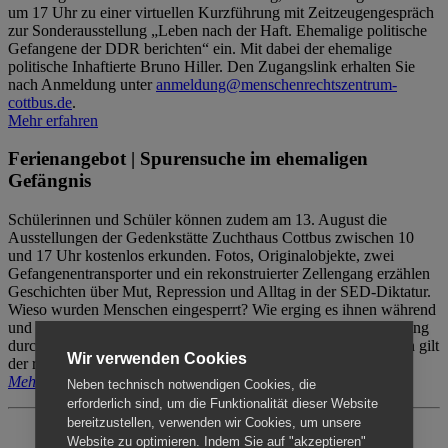
um 17 Uhr zu einer virtuellen Kurzführung mit Zeitzeugengespräch
zur Sonderausstellung „Leben nach der Haft. Ehemalige politische
Gefangene der DDR berichten“ ein. Mit dabei der ehemalige
politische Inhaftierte Bruno Hiller. Den Zugangslink erhalten Sie
nach Anmeldung unter
anmeldung@menschenrechtszentrum-
cottbus.de
.
Mehr erfahren
Ferienangebot | Spurensuche im ehemaligen
Gefängnis
Schülerinnen und Schüler können zudem am 13. August die
Ausstellungen der Gedenkstätte Zuchthaus Cottbus zwischen 10
und 17 Uhr kostenlos erkunden. Fotos, Originalobjekte, zwei
Gefangenentransporter und ein rekonstruierter Zellengang erzählen
Geschichten über Mut, Repression und Alltag in der SED-Diktatur.
Wieso wurden Menschen eingesperrt? Wie erging es ihnen während
und nach der Haft? Der Besuch erfolgt individuell ohne Betreuung
durch das Menschenrechtszentrum Cottbus. Für Begleitpersonen gilt
Wir verwenden Cookies
der reguläre Eintritt (8€ / ermäßigt 5€).
Mehr erfahren
Neben technisch notwendigen Cookies, die
erforderlich sind, um die Funktionalität dieser Website
bereitzustellen, verwenden wir Cookies, um unsere
Website zu optimieren. Indem Sie auf "akzeptieren"