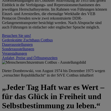
Arbeitsbedingungen im Cottbuser Strafvollzug ab 1933 und geben
Einblick in die Verfolgungs- und Repressionsmechanismen des
jeweiligen Herrschaftssystems. Im Rahmen von Führungen können
Einzel- und Arrestzellen, die ehemalige Werkhalle des VEB
Pentacon Dresden sowie zwei rekonstruierte DDR-
Gefangenentransporter besichtigt werden. Nach Absprache sind
auch Führungen in einfacher oder englischer Sprache möglich.
Besuchen Sie uns!
Gedenkstätte Zuchthaus Cottbus
Dauerausstellungen
Sonderausstellungen
Veranstaltungen
Anfahrt, Preise und Öffnungszeiten
Dieter Dombrowski, von August 1974 bis Dezember 1975 wegen
„versuchter Republikflucht“ in der StVE Cottbus inhaftiert
„Jeder Tag Haft war es Wert –
für das Glück in Freiheit und
Selbstbestimmung zu leben.“