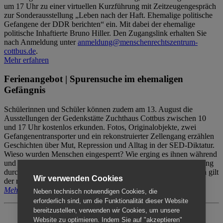
um 17 Uhr zu einer virtuellen Kurzführung mit Zeitzeugengespräch
zur Sonderausstellung „Leben nach der Haft. Ehemalige politische
Gefangene der DDR berichten“ ein. Mit dabei der ehemalige
politische Inhaftierte Bruno Hiller. Den Zugangslink erhalten Sie
nach Anmeldung unter
anmeldung@menschenrechtszentrum-
cottbus.de
.
Mehr erfahren
Ferienangebot | Spurensuche im ehemaligen
Gefängnis
Schülerinnen und Schüler können zudem am 13. August die
Ausstellungen der Gedenkstätte Zuchthaus Cottbus zwischen 10
und 17 Uhr kostenlos erkunden. Fotos, Originalobjekte, zwei
Gefangenentransporter und ein rekonstruierter Zellengang erzählen
Geschichten über Mut, Repression und Alltag in der SED-Diktatur.
Wieso wurden Menschen eingesperrt? Wie erging es ihnen während
und nach der Haft? Der Besuch erfolgt individuell ohne Betreuung
durch das Menschenrechtszentrum Cottbus. Für Begleitpersonen gilt
Wir verwenden Cookies
der reguläre Eintritt (8€ / ermäßigt 5€).
Mehr erfahren
Neben technisch notwendigen Cookies, die
erforderlich sind, um die Funktionalität dieser Website
bereitzustellen, verwenden wir Cookies, um unsere
Website zu optimieren. Indem Sie auf "akzeptieren"