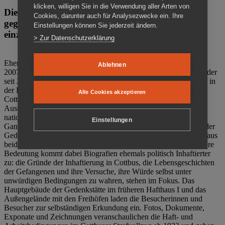
klicken, willigen Sie in die Verwendung aller Arten von
Die Gedenkstätte Zuchthaus Cottbus ist ein Ort
Cookies, darunter auch für Analysezwecke ein. Ihre
gegen das Vergessen. Anschaulich, nah und
Einstellungen können Sie jederzeit ändern.
einzigartig.
> Zur Datenschutzerklärung
Ehemalige politische Häftlinge der DDR gründeten im Oktober
Ablehnen
2007 den Verein Menschenrechtszentrum Cottbus e. V. (MRZ), der
seit 2011 Eigentümer des ehemaligen Gefängnisses (1860-2002) in
der Bautzener Straße und Träger der Gedenkstätte Zuchthaus
Alle Cookies akzeptieren
Cottbus ist. Im Zentrum der Arbeit der Gedenkstätte steht die
Auseinandersetzung mit politischem Unrecht während der
nationalsozialistischen Terrorherrschaft und der SED-Diktatur.
Einstellungen
Ganzjährig zeigen mehrere Dauer- und Sonderausstellungen in der
Gedenkstätte Zuchthaus Cottbus Beispiele politischen Unrechts aus
beiden deutschen Diktaturen des 20. Jahrhunderts. Eine besondere
Bedeutung kommt dabei Biografien ehemals politisch Inhaftierter
zu: die Gründe der Inhaftierung in Cottbus, die Lebensgeschichten
der Gefangenen und ihre Versuche, ihre Würde selbst unter
unwürdigen Bedingungen zu wahren, stehen im Fokus. Das
Hauptgebäude der Gedenkstätte im früheren Hafthaus I und das
Außengelände mit den Freihöfen laden die Besucherinnen und
Besucher zur selbständigen Erkundung ein. Fotos, Dokumente,
Exponate und Zeichnungen veranschaulichen die Haft- und