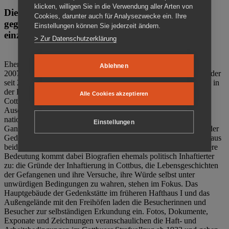
klicken, willigen Sie in die Verwendung aller Arten von
Die Gedenkstätte Zuchthaus Cottbus ist ein Ort
Cookies, darunter auch für Analysezwecke ein. Ihre
gegen das Vergessen. Anschaulich, nah und
Einstellungen können Sie jederzeit ändern.
einzigartig.
> Zur Datenschutzerklärung
Ehemalige politische Häftlinge der DDR gründeten im Oktober
Ablehnen
2007 den Verein Menschenrechtszentrum Cottbus e. V. (MRZ), der
seit 2011 Eigentümer des ehemaligen Gefängnisses (1860-2002) in
der Bautzener Straße und Träger der Gedenkstätte Zuchthaus
Alle Cookies akzeptieren
Cottbus ist. Im Zentrum der Arbeit der Gedenkstätte steht die
Auseinandersetzung mit politischem Unrecht während der
nationalsozialistischen Terrorherrschaft und der SED-Diktatur.
Einstellungen
Ganzjährig zeigen mehrere Dauer- und Sonderausstellungen in der
Gedenkstätte Zuchthaus Cottbus Beispiele politischen Unrechts aus
beiden deutschen Diktaturen des 20. Jahrhunderts. Eine besondere
Bedeutung kommt dabei Biografien ehemals politisch Inhaftierter
zu: die Gründe der Inhaftierung in Cottbus, die Lebensgeschichten
der Gefangenen und ihre Versuche, ihre Würde selbst unter
unwürdigen Bedingungen zu wahren, stehen im Fokus. Das
Hauptgebäude der Gedenkstätte im früheren Hafthaus I und das
Außengelände mit den Freihöfen laden die Besucherinnen und
Besucher zur selbständigen Erkundung ein. Fotos, Dokumente,
Exponate und Zeichnungen veranschaulichen die Haft- und