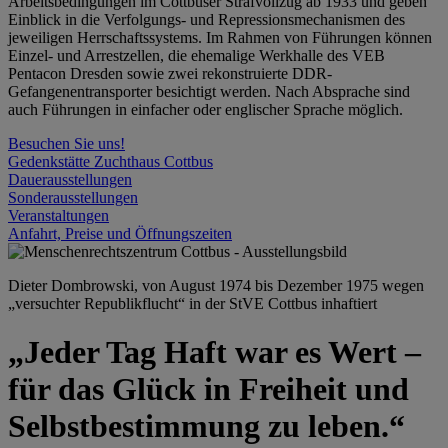
Arbeitsbedingungen im Cottbuser Strafvollzug ab 1933 und geben
Einblick in die Verfolgungs- und Repressionsmechanismen des
jeweiligen Herrschaftssystems. Im Rahmen von Führungen können
Einzel- und Arrestzellen, die ehemalige Werkhalle des VEB
Pentacon Dresden sowie zwei rekonstruierte DDR-
Gefangenentransporter besichtigt werden. Nach Absprache sind
auch Führungen in einfacher oder englischer Sprache möglich.
Besuchen Sie uns!
Gedenkstätte Zuchthaus Cottbus
Dauerausstellungen
Sonderausstellungen
Veranstaltungen
Anfahrt, Preise und Öffnungszeiten
Dieter Dombrowski, von August 1974 bis Dezember 1975 wegen
„versuchter Republikflucht“ in der StVE Cottbus inhaftiert
„Jeder Tag Haft war es Wert –
für das Glück in Freiheit und
Selbstbestimmung zu leben.“