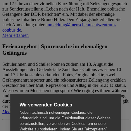
um 17 Uhr zu einer virtuellen Kurzführung mit Zeitzeugengespräch
zur Sonderausstellung „Leben nach der Haft. Ehemalige politische
Gefangene der DDR berichten“ ein. Mit dabei der ehemalige
politische Inhaftierte Bruno Hiller. Den Zugangslink erhalten Sie
nach Anmeldung unter
anmeldung@menschenrechtszentrum-
cottbus.de
.
Mehr erfahren
Ferienangebot | Spurensuche im ehemaligen
Gefängnis
Schülerinnen und Schüler können zudem am 13. August die
Ausstellungen der Gedenkstätte Zuchthaus Cottbus zwischen 10
und 17 Uhr kostenlos erkunden. Fotos, Originalobjekte, zwei
Gefangenentransporter und ein rekonstruierter Zellengang erzählen
Geschichten über Mut, Repression und Alltag in der SED-Diktatur.
Wieso wurden Menschen eingesperrt? Wie erging es ihnen während
und nach der Haft? Der Besuch erfolgt individuell ohne Betreuung
durch das Menschenrechtszentrum Cottbus. Für Begleitpersonen gilt
Wir verwenden Cookies
der reguläre Eintritt (8€ / ermäßigt 5€).
Mehr erfahren
Neben technisch notwendigen Cookies, die
erforderlich sind, um die Funktionalität dieser Website
bereitzustellen, verwenden wir Cookies, um unsere
Website zu optimieren. Indem Sie auf "akzeptieren"