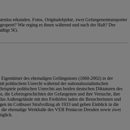
enlos erkunden. Fotos, Originalobjekte, zwei Gefangenentransporter
ngesperrt? Wie erging es ihnen während und nach der Haft? Der
äßigt 5€).
 Eigentümer des ehemaligen Gefängnisses (1860-2002) in der
it politischem Unrecht während der nationalsozialistischen
eispiele politischen Unrechts aus beiden deutschen Diktaturen des
us, die Lebensgeschichten der Gefangenen und ihre Versuche, ihre
das Außengelände mit den Freihöfen laden die Besucherinnen und
en im Cottbuser Strafvollzug ab 1933 und geben Einblick in die
, die ehemalige Werkhalle des VEB Pentacon Dresden sowie zwei
öglich.