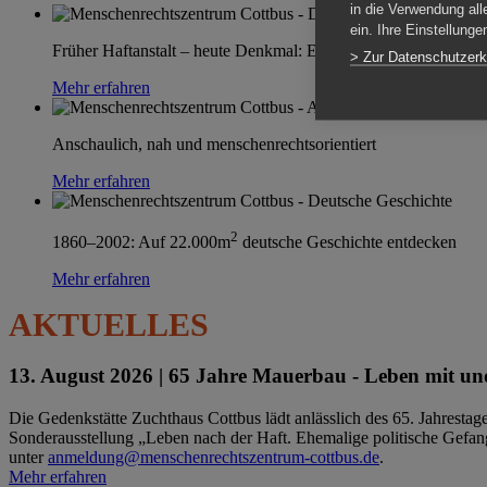
in die Verwendung all
ein. Ihre Einstellung
Früher Haftanstalt – heute Denkmal: Einen Ort im Wandel erle
> Zur Datenschutzerk
Mehr erfahren
Anschaulich, nah und menschenrechtsorientiert
Mehr erfahren
2
1860–2002: Auf 22.000m
deutsche Geschichte entdecken
Mehr erfahren
AKTUELLES
13. August 2026 |
65 Jahre Mauerbau - Leben mit und
Die Gedenkstätte Zuchthaus Cottbus lädt anlässlich des 65. Jahrest
Sonderausstellung „Leben nach der Haft. Ehemalige politische Gefang
unter
anmeldung@menschenrechtszentrum-cottbus.de
.
Mehr erfahren