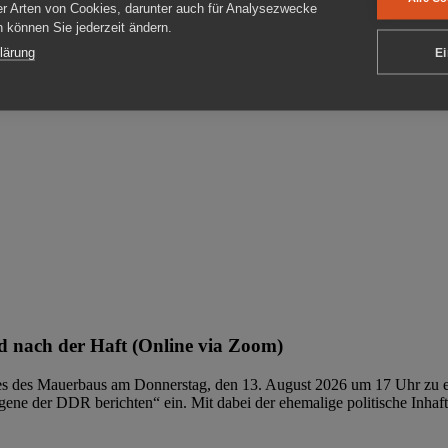
er Arten von Cookies, darunter auch für Analysezwecke
en können Sie jederzeit ändern.
ben
lärung
Ei
 nach der Haft (Online via Zoom)
ages des Mauerbaus am Donnerstag, den 13. August 2026 um 17 Uhr zu e
ene der DDR berichten“ ein. Mit dabei der ehemalige politische Inhaf