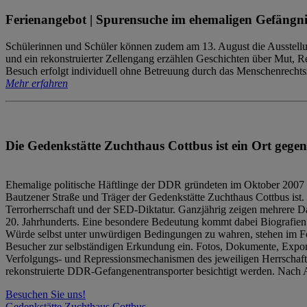
Ferienangebot | Spurensuche im ehemaligen Gefängni
Schülerinnen und Schüler können zudem am 13. August die Ausstellu
und ein rekonstruierter Zellengang erzählen Geschichten über Mut, 
Besuch erfolgt individuell ohne Betreuung durch das Menschenrechtszen
Mehr erfahren
Die Gedenkstätte Zuchthaus Cottbus ist ein Ort gegen
Ehemalige politische Häftlinge der DDR gründeten im Oktober 2007 
Bautzener Straße und Träger der Gedenkstätte Zuchthaus Cottbus ist. 
Terrorherrschaft und der SED-Diktatur. Ganzjährig zeigen mehrere Da
20. Jahrhunderts. Eine besondere Bedeutung kommt dabei Biografien e
Würde selbst unter unwürdigen Bedingungen zu wahren, stehen im Fo
Besucher zur selbständigen Erkundung ein. Fotos, Dokumente, Expon
Verfolgungs- und Repressionsmechanismen des jeweiligen Herrschaf
rekonstruierte DDR-Gefangenentransporter besichtigt werden. Nach A
Besuchen Sie uns!
Gedenkstätte Zuchthaus Cottbus