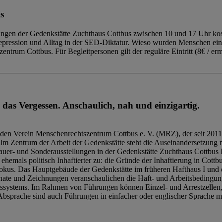
s
ngen der Gedenkstätte Zuchthaus Cottbus zwischen 10 und 17 Uhr kost
Repression und Alltag in der SED-Diktatur. Wieso wurden Menschen ei
trum Cottbus. Für Begleitpersonen gilt der reguläre Eintritt (8€ / erm
 das Vergessen. Anschaulich, nah und einzigartig.
den Verein Menschenrechtszentrum Cottbus e. V. (MRZ), der seit 2011
Im Zentrum der Arbeit der Gedenkstätte steht die Auseinandersetzung m
uer- und Sonderausstellungen in der Gedenkstätte Zuchthaus Cottbus B
hemals politisch Inhaftierter zu: die Gründe der Inhaftierung in Cottb
kus. Das Hauptgebäude der Gedenkstätte im früheren Hafthaus I und 
ate und Zeichnungen veranschaulichen die Haft- und Arbeitsbedingung
tssystems. Im Rahmen von Führungen können Einzel- und Arrestzellen
bsprache sind auch Führungen in einfacher oder englischer Sprache m