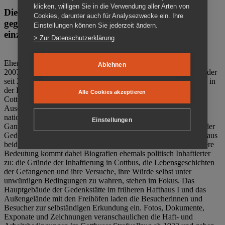
klicken, willigen Sie in die Verwendung aller Arten von
Die Gedenkstätte Zuchthaus Cottbus ist ein Ort
Cookies, darunter auch für Analysezwecke ein. Ihre
gegen das Vergessen. Anschaulich, nah und
Einstellungen können Sie jederzeit ändern.
einzigartig.
> Zur Datenschutzerklärung
Ehemalige politische Häftlinge der DDR gründeten im Oktober
Ablehnen
2007 den Verein Menschenrechtszentrum Cottbus e. V. (MRZ), der
seit 2011 Eigentümer des ehemaligen Gefängnisses (1860-2002) in
der Bautzener Straße und Träger der Gedenkstätte Zuchthaus
Alle Cookies akzeptieren
Cottbus ist. Im Zentrum der Arbeit der Gedenkstätte steht die
Auseinandersetzung mit politischem Unrecht während der
nationalsozialistischen Terrorherrschaft und der SED-Diktatur.
Einstellungen
Ganzjährig zeigen mehrere Dauer- und Sonderausstellungen in der
Gedenkstätte Zuchthaus Cottbus Beispiele politischen Unrechts aus
beiden deutschen Diktaturen des 20. Jahrhunderts. Eine besondere
Bedeutung kommt dabei Biografien ehemals politisch Inhaftierter
zu: die Gründe der Inhaftierung in Cottbus, die Lebensgeschichten
der Gefangenen und ihre Versuche, ihre Würde selbst unter
unwürdigen Bedingungen zu wahren, stehen im Fokus. Das
Hauptgebäude der Gedenkstätte im früheren Hafthaus I und das
Außengelände mit den Freihöfen laden die Besucherinnen und
Besucher zur selbständigen Erkundung ein. Fotos, Dokumente,
Exponate und Zeichnungen veranschaulichen die Haft- und