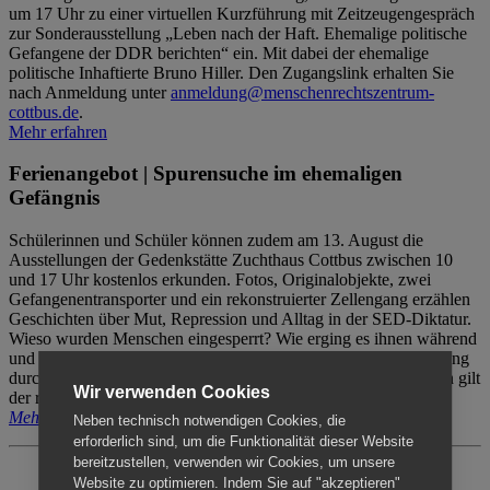
um 17 Uhr zu einer virtuellen Kurzführung mit Zeitzeugengespräch
zur Sonderausstellung „Leben nach der Haft. Ehemalige politische
Gefangene der DDR berichten“ ein. Mit dabei der ehemalige
politische Inhaftierte Bruno Hiller. Den Zugangslink erhalten Sie
nach Anmeldung unter
anmeldung@menschenrechtszentrum-
cottbus.de
.
Mehr erfahren
Ferienangebot | Spurensuche im ehemaligen
Gefängnis
Schülerinnen und Schüler können zudem am 13. August die
Ausstellungen der Gedenkstätte Zuchthaus Cottbus zwischen 10
und 17 Uhr kostenlos erkunden. Fotos, Originalobjekte, zwei
Gefangenentransporter und ein rekonstruierter Zellengang erzählen
Geschichten über Mut, Repression und Alltag in der SED-Diktatur.
Wieso wurden Menschen eingesperrt? Wie erging es ihnen während
und nach der Haft? Der Besuch erfolgt individuell ohne Betreuung
durch das Menschenrechtszentrum Cottbus. Für Begleitpersonen gilt
Wir verwenden Cookies
der reguläre Eintritt (8€ / ermäßigt 5€).
Mehr erfahren
Neben technisch notwendigen Cookies, die
erforderlich sind, um die Funktionalität dieser Website
bereitzustellen, verwenden wir Cookies, um unsere
Website zu optimieren. Indem Sie auf "akzeptieren"