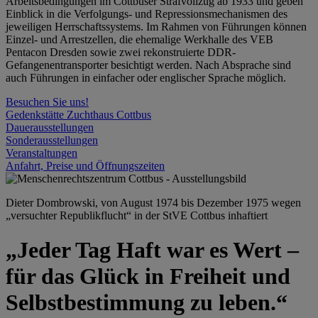
Arbeitsbedingungen im Cottbuser Strafvollzug ab 1933 und geben
Einblick in die Verfolgungs- und Repressionsmechanismen des
jeweiligen Herrschaftssystems. Im Rahmen von Führungen können
Einzel- und Arrestzellen, die ehemalige Werkhalle des VEB
Pentacon Dresden sowie zwei rekonstruierte DDR-
Gefangenentransporter besichtigt werden. Nach Absprache sind
auch Führungen in einfacher oder englischer Sprache möglich.
Besuchen Sie uns!
Gedenkstätte Zuchthaus Cottbus
Dauerausstellungen
Sonderausstellungen
Veranstaltungen
Anfahrt, Preise und Öffnungszeiten
Dieter Dombrowski, von August 1974 bis Dezember 1975 wegen
„versuchter Republikflucht“ in der StVE Cottbus inhaftiert
„Jeder Tag Haft war es Wert –
für das Glück in Freiheit und
Selbstbestimmung zu leben.“