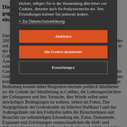
klicken, willigen Sie in die Verwendung aller Arten von
Die Gedenkstätte Zuchthaus Cottbus ist ein Ort
Cookies, darunter auch für Analysezwecke ein. Ihre
gegen das Vergessen. Anschaulich, nah und
Einstellungen können Sie jederzeit ändern.
einzigartig.
> Zur Datenschutzerklärung
Ehemalige politische Häftlinge der DDR gründeten im Oktober
Ablehnen
2007 den Verein Menschenrechtszentrum Cottbus e. V. (MRZ), der
seit 2011 Eigentümer des ehemaligen Gefängnisses (1860-2002) in
der Bautzener Straße und Träger der Gedenkstätte Zuchthaus
Alle Cookies akzeptieren
Cottbus ist. Im Zentrum der Arbeit der Gedenkstätte steht die
Auseinandersetzung mit politischem Unrecht während der
nationalsozialistischen Terrorherrschaft und der SED-Diktatur.
Einstellungen
Ganzjährig zeigen mehrere Dauer- und Sonderausstellungen in der
Gedenkstätte Zuchthaus Cottbus Beispiele politischen Unrechts aus
beiden deutschen Diktaturen des 20. Jahrhunderts. Eine besondere
Bedeutung kommt dabei Biografien ehemals politisch Inhaftierter
zu: die Gründe der Inhaftierung in Cottbus, die Lebensgeschichten
der Gefangenen und ihre Versuche, ihre Würde selbst unter
unwürdigen Bedingungen zu wahren, stehen im Fokus. Das
Hauptgebäude der Gedenkstätte im früheren Hafthaus I und das
Außengelände mit den Freihöfen laden die Besucherinnen und
Besucher zur selbständigen Erkundung ein. Fotos, Dokumente,
Exponate und Zeichnungen veranschaulichen die Haft- und