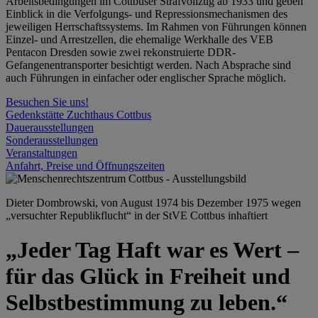
Arbeitsbedingungen im Cottbuser Strafvollzug ab 1933 und geben
Einblick in die Verfolgungs- und Repressionsmechanismen des
jeweiligen Herrschaftssystems. Im Rahmen von Führungen können
Einzel- und Arrestzellen, die ehemalige Werkhalle des VEB
Pentacon Dresden sowie zwei rekonstruierte DDR-
Gefangenentransporter besichtigt werden. Nach Absprache sind
auch Führungen in einfacher oder englischer Sprache möglich.
Besuchen Sie uns!
Gedenkstätte Zuchthaus Cottbus
Dauerausstellungen
Sonderausstellungen
Veranstaltungen
Anfahrt, Preise und Öffnungszeiten
Dieter Dombrowski, von August 1974 bis Dezember 1975 wegen
„versuchter Republikflucht“ in der StVE Cottbus inhaftiert
„Jeder Tag Haft war es Wert –
für das Glück in Freiheit und
Selbstbestimmung zu leben.“