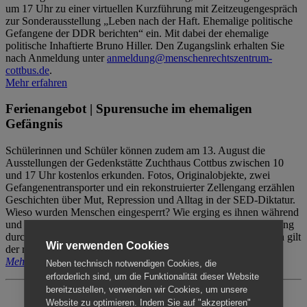
um 17 Uhr zu einer virtuellen Kurzführung mit Zeitzeugengespräch
zur Sonderausstellung „Leben nach der Haft. Ehemalige politische
Gefangene der DDR berichten“ ein. Mit dabei der ehemalige
politische Inhaftierte Bruno Hiller. Den Zugangslink erhalten Sie
nach Anmeldung unter
anmeldung@menschenrechtszentrum-
cottbus.de
.
Mehr erfahren
Ferienangebot | Spurensuche im ehemaligen
Gefängnis
Schülerinnen und Schüler können zudem am 13. August die
Ausstellungen der Gedenkstätte Zuchthaus Cottbus zwischen 10
und 17 Uhr kostenlos erkunden. Fotos, Originalobjekte, zwei
Gefangenentransporter und ein rekonstruierter Zellengang erzählen
Geschichten über Mut, Repression und Alltag in der SED-Diktatur.
Wieso wurden Menschen eingesperrt? Wie erging es ihnen während
und nach der Haft? Der Besuch erfolgt individuell ohne Betreuung
durch das Menschenrechtszentrum Cottbus. Für Begleitpersonen gilt
Wir verwenden Cookies
der reguläre Eintritt (8€ / ermäßigt 5€).
Mehr erfahren
Neben technisch notwendigen Cookies, die
erforderlich sind, um die Funktionalität dieser Website
bereitzustellen, verwenden wir Cookies, um unsere
Website zu optimieren. Indem Sie auf "akzeptieren"