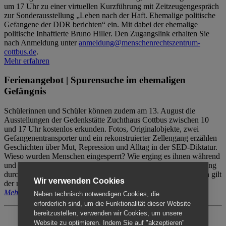
um 17 Uhr zu einer virtuellen Kurzführung mit Zeitzeugengespräch
zur Sonderausstellung „Leben nach der Haft. Ehemalige politische
Gefangene der DDR berichten“ ein. Mit dabei der ehemalige
politische Inhaftierte Bruno Hiller. Den Zugangslink erhalten Sie
nach Anmeldung unter
anmeldung@menschenrechtszentrum-
cottbus.de
.
Mehr erfahren
Ferienangebot | Spurensuche im ehemaligen
Gefängnis
Schülerinnen und Schüler können zudem am 13. August die
Ausstellungen der Gedenkstätte Zuchthaus Cottbus zwischen 10
und 17 Uhr kostenlos erkunden. Fotos, Originalobjekte, zwei
Gefangenentransporter und ein rekonstruierter Zellengang erzählen
Geschichten über Mut, Repression und Alltag in der SED-Diktatur.
Wieso wurden Menschen eingesperrt? Wie erging es ihnen während
und nach der Haft? Der Besuch erfolgt individuell ohne Betreuung
durch das Menschenrechtszentrum Cottbus. Für Begleitpersonen gilt
Wir verwenden Cookies
der reguläre Eintritt (8€ / ermäßigt 5€).
Mehr erfahren
Neben technisch notwendigen Cookies, die
erforderlich sind, um die Funktionalität dieser Website
bereitzustellen, verwenden wir Cookies, um unsere
Website zu optimieren. Indem Sie auf "akzeptieren"