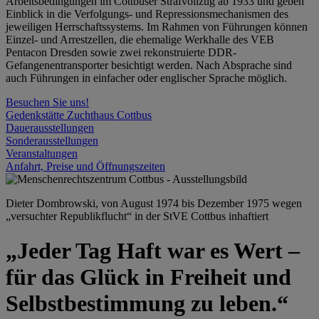
Arbeitsbedingungen im Cottbuser Strafvollzug ab 1933 und geben
Einblick in die Verfolgungs- und Repressionsmechanismen des
jeweiligen Herrschaftssystems. Im Rahmen von Führungen können
Einzel- und Arrestzellen, die ehemalige Werkhalle des VEB
Pentacon Dresden sowie zwei rekonstruierte DDR-
Gefangenentransporter besichtigt werden. Nach Absprache sind
auch Führungen in einfacher oder englischer Sprache möglich.
Besuchen Sie uns!
Gedenkstätte Zuchthaus Cottbus
Dauerausstellungen
Sonderausstellungen
Veranstaltungen
Anfahrt, Preise und Öffnungszeiten
Dieter Dombrowski, von August 1974 bis Dezember 1975 wegen
„versuchter Republikflucht“ in der StVE Cottbus inhaftiert
„Jeder Tag Haft war es Wert –
für das Glück in Freiheit und
Selbstbestimmung zu leben.“