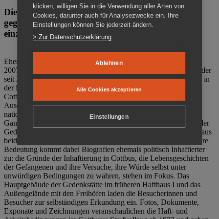
klicken, willigen Sie in die Verwendung aller Arten von
Die Gedenkstätte Zuchthaus Cottbus ist ein Ort
Cookies, darunter auch für Analysezwecke ein. Ihre
gegen das Vergessen. Anschaulich, nah und
Einstellungen können Sie jederzeit ändern.
einzigartig.
> Zur Datenschutzerklärung
Ehemalige politische Häftlinge der DDR gründeten im Oktober
Ablehnen
2007 den Verein Menschenrechtszentrum Cottbus e. V. (MRZ), der
seit 2011 Eigentümer des ehemaligen Gefängnisses (1860-2002) in
der Bautzener Straße und Träger der Gedenkstätte Zuchthaus
Alle Cookies akzeptieren
Cottbus ist. Im Zentrum der Arbeit der Gedenkstätte steht die
Auseinandersetzung mit politischem Unrecht während der
nationalsozialistischen Terrorherrschaft und der SED-Diktatur.
Einstellungen
Ganzjährig zeigen mehrere Dauer- und Sonderausstellungen in der
Gedenkstätte Zuchthaus Cottbus Beispiele politischen Unrechts aus
beiden deutschen Diktaturen des 20. Jahrhunderts. Eine besondere
Bedeutung kommt dabei Biografien ehemals politisch Inhaftierter
zu: die Gründe der Inhaftierung in Cottbus, die Lebensgeschichten
der Gefangenen und ihre Versuche, ihre Würde selbst unter
unwürdigen Bedingungen zu wahren, stehen im Fokus. Das
Hauptgebäude der Gedenkstätte im früheren Hafthaus I und das
Außengelände mit den Freihöfen laden die Besucherinnen und
Besucher zur selbständigen Erkundung ein. Fotos, Dokumente,
Exponate und Zeichnungen veranschaulichen die Haft- und