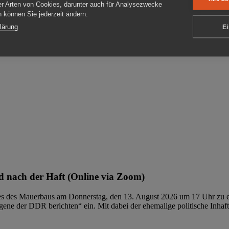
er Arten von Cookies, darunter auch für Analysezwecke
en können Sie jederzeit ändern.
ben
lärung
Ei
 nach der Haft (Online via Zoom)
ages des Mauerbaus am Donnerstag, den 13. August 2026 um 17 Uhr zu e
ene der DDR berichten“ ein. Mit dabei der ehemalige politische Inhaf