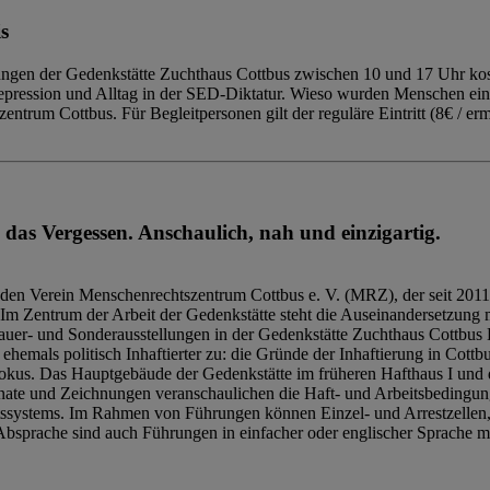
s
ngen der Gedenkstätte Zuchthaus Cottbus zwischen 10 und 17 Uhr kost
Repression und Alltag in der SED-Diktatur. Wieso wurden Menschen ei
trum Cottbus. Für Begleitpersonen gilt der reguläre Eintritt (8€ / erm
 das Vergessen. Anschaulich, nah und einzigartig.
den Verein Menschenrechtszentrum Cottbus e. V. (MRZ), der seit 2011
Im Zentrum der Arbeit der Gedenkstätte steht die Auseinandersetzung m
uer- und Sonderausstellungen in der Gedenkstätte Zuchthaus Cottbus B
hemals politisch Inhaftierter zu: die Gründe der Inhaftierung in Cottb
kus. Das Hauptgebäude der Gedenkstätte im früheren Hafthaus I und 
ate und Zeichnungen veranschaulichen die Haft- und Arbeitsbedingung
tssystems. Im Rahmen von Führungen können Einzel- und Arrestzellen
bsprache sind auch Führungen in einfacher oder englischer Sprache m