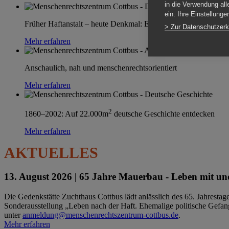
in die Verwendung all
ein. Ihre Einstellung
Früher Haftanstalt – heute Denkmal: Einen Ort im Wandel erle
> Zur Datenschutzerk
Mehr erfahren
Anschaulich, nah und menschenrechtsorientiert
Mehr erfahren
2
1860–2002: Auf 22.000m
deutsche Geschichte entdecken
Mehr erfahren
AKTUELLES
13. August 2026 |
65 Jahre Mauerbau - Leben mit und
Die Gedenkstätte Zuchthaus Cottbus lädt anlässlich des 65. Jahrest
Sonderausstellung „Leben nach der Haft. Ehemalige politische Gefang
unter
anmeldung@menschenrechtszentrum-cottbus.de
.
Mehr erfahren