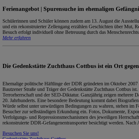
Ferienangebot | Spurensuche im ehemaligen Gefängni
Schülerinnen und Schüler können zudem am 13. August die Ausstellu
und ein rekonstruierter Zellengang erzählen Geschichten über Mut, 
Besuch erfolgt individuell ohne Betreuung durch das Menschenrechtszen
Mehr erfahren
Die Gedenkstätte Zuchthaus Cottbus ist ein Ort gegen
Ehemalige politische Häftlinge der DDR gründeten im Oktober 2007 
Bautzener Straße und Träger der Gedenkstätte Zuchthaus Cottbus ist. 
Terrorherrschaft und der SED-Diktatur. Ganzjährig zeigen mehrere Da
20. Jahrhunderts. Eine besondere Bedeutung kommt dabei Biografien e
Würde selbst unter unwürdigen Bedingungen zu wahren, stehen im Fo
Besucher zur selbständigen Erkundung ein. Fotos, Dokumente, Expon
Verfolgungs- und Repressionsmechanismen des jeweiligen Herrschaf
rekonstruierte DDR-Gefangenentransporter besichtigt werden. Nach A
Besuchen Sie uns!
Gedenkstätte Zuchthaus Cottbus