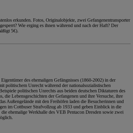
enlos erkunden. Fotos, Originalobjekte, zwei Gefangenentransporter
ngesperrt? Wie erging es ihnen während und nach der Haft? Der
äßigt 5€).
 Eigentümer des ehemaligen Gefängnisses (1860-2002) in der
it politischem Unrecht während der nationalsozialistischen
eispiele politischen Unrechts aus beiden deutschen Diktaturen des
us, die Lebensgeschichten der Gefangenen und ihre Versuche, ihre
das Außengelände mit den Freihöfen laden die Besucherinnen und
en im Cottbuser Strafvollzug ab 1933 und geben Einblick in die
, die ehemalige Werkhalle des VEB Pentacon Dresden sowie zwei
öglich.