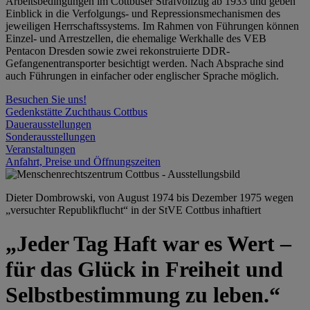
Arbeitsbedingungen im Cottbuser Strafvollzug ab 1933 und geben
Einblick in die Verfolgungs- und Repressionsmechanismen des
jeweiligen Herrschaftssystems. Im Rahmen von Führungen können
Einzel- und Arrestzellen, die ehemalige Werkhalle des VEB
Pentacon Dresden sowie zwei rekonstruierte DDR-
Gefangenentransporter besichtigt werden. Nach Absprache sind
auch Führungen in einfacher oder englischer Sprache möglich.
Besuchen Sie uns!
Gedenkstätte Zuchthaus Cottbus
Dauerausstellungen
Sonderausstellungen
Veranstaltungen
Anfahrt, Preise und Öffnungszeiten
Dieter Dombrowski, von August 1974 bis Dezember 1975 wegen
„versuchter Republikflucht“ in der StVE Cottbus inhaftiert
„Jeder Tag Haft war es Wert –
für das Glück in Freiheit und
Selbstbestimmung zu leben.“