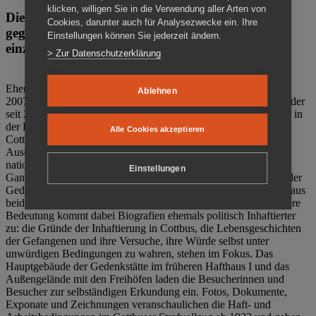
klicken, willigen Sie in die Verwendung aller Arten von
Die Gedenkstätte Zuchthaus Cottbus ist ein Ort
Cookies, darunter auch für Analysezwecke ein. Ihre
gegen das Vergessen. Anschaulich, nah und
Einstellungen können Sie jederzeit ändern.
einzigartig.
> Zur Datenschutzerklärung
Ehemalige politische Häftlinge der DDR gründeten im Oktober
Ablehnen
2007 den Verein Menschenrechtszentrum Cottbus e. V. (MRZ), der
seit 2011 Eigentümer des ehemaligen Gefängnisses (1860-2002) in
der Bautzener Straße und Träger der Gedenkstätte Zuchthaus
Alle Cookies akzeptieren
Cottbus ist. Im Zentrum der Arbeit der Gedenkstätte steht die
Auseinandersetzung mit politischem Unrecht während der
nationalsozialistischen Terrorherrschaft und der SED-Diktatur.
Einstellungen
Ganzjährig zeigen mehrere Dauer- und Sonderausstellungen in der
Gedenkstätte Zuchthaus Cottbus Beispiele politischen Unrechts aus
beiden deutschen Diktaturen des 20. Jahrhunderts. Eine besondere
Bedeutung kommt dabei Biografien ehemals politisch Inhaftierter
zu: die Gründe der Inhaftierung in Cottbus, die Lebensgeschichten
der Gefangenen und ihre Versuche, ihre Würde selbst unter
unwürdigen Bedingungen zu wahren, stehen im Fokus. Das
Hauptgebäude der Gedenkstätte im früheren Hafthaus I und das
Außengelände mit den Freihöfen laden die Besucherinnen und
Besucher zur selbständigen Erkundung ein. Fotos, Dokumente,
Exponate und Zeichnungen veranschaulichen die Haft- und