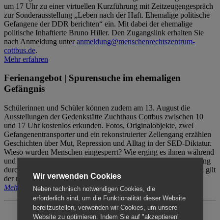
um 17 Uhr zu einer virtuellen Kurzführung mit Zeitzeugengespräch
zur Sonderausstellung „Leben nach der Haft. Ehemalige politische
Gefangene der DDR berichten“ ein. Mit dabei der ehemalige
politische Inhaftierte Bruno Hiller. Den Zugangslink erhalten Sie
nach Anmeldung unter
anmeldung@menschenrechtszentrum-
cottbus.de
.
Mehr erfahren
Ferienangebot | Spurensuche im ehemaligen
Gefängnis
Schülerinnen und Schüler können zudem am 13. August die
Ausstellungen der Gedenkstätte Zuchthaus Cottbus zwischen 10
und 17 Uhr kostenlos erkunden. Fotos, Originalobjekte, zwei
Gefangenentransporter und ein rekonstruierter Zellengang erzählen
Geschichten über Mut, Repression und Alltag in der SED-Diktatur.
Wieso wurden Menschen eingesperrt? Wie erging es ihnen während
und nach der Haft? Der Besuch erfolgt individuell ohne Betreuung
durch das Menschenrechtszentrum Cottbus. Für Begleitpersonen gilt
Wir verwenden Cookies
der reguläre Eintritt (8€ / ermäßigt 5€).
Mehr erfahren
Neben technisch notwendigen Cookies, die
erforderlich sind, um die Funktionalität dieser Website
bereitzustellen, verwenden wir Cookies, um unsere
Website zu optimieren. Indem Sie auf "akzeptieren"