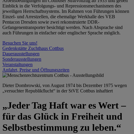
Arbeitsbedingungen im Cottbuser Strafvollzug ab 1933 und geben
Einblick in die Verfolgungs- und Repressionsmechanismen des
jeweiligen Herrschaftssystems. Im Rahmen von Führungen können
Einzel- und Arrestzellen, die ehemalige Werkhalle des VEB
Pentacon Dresden sowie zwei rekonstruierte DDR-
Gefangenentransporter besichtigt werden. Nach Absprache sind
auch Führungen in einfacher oder englischer Sprache möglich.
Besuchen Sie uns!
Gedenkstätte Zuchthaus Cottbus
Dauerausstellungen
Sonderausstellungen
Veranstaltungen
Anfahrt, Preise und Öffnungszeiten
Dieter Dombrowski, von August 1974 bis Dezember 1975 wegen
„versuchter Republikflucht“ in der StVE Cottbus inhaftiert
„Jeder Tag Haft war es Wert –
für das Glück in Freiheit und
Selbstbestimmung zu leben.“