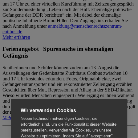
um 17 Uhr zu einer virtuellen Kurzführung mit Zeitzeugengespräch
zur Sonderausstellung „Leben nach der Haft. Ehemalige politische
Gefangene der DDR berichten“ ein. Mit dabei der ehemalige
politische Inhaftierte Bruno Hiller. Den Zugangslink erhalten Sie
nach Anmeldung unter
anmeldung@menschenrechtszentrum-
cottbus.de
.
Mehr erfahren
Ferienangebot | Spurensuche im ehemaligen
Gefängnis
Schülerinnen und Schüler können zudem am 13. August die
Ausstellungen der Gedenkstätte Zuchthaus Cottbus zwischen 10
und 17 Uhr kostenlos erkunden. Fotos, Originalobjekte, zwei
Gefangenentransporter und ein rekonstruierter Zellengang erzählen
Geschichten über Mut, Repression und Alltag in der SED-Diktatur.
Wieso wurden Menschen eingesperrt? Wie erging es ihnen während
und nach der Haft? Der Besuch erfolgt individuell ohne Betreuung
durch das Menschenrechtszentrum Cottbus. Für Begleitpersonen gilt
Wir verwenden Cookies
der reguläre Eintritt (8€ / ermäßigt 5€).
Mehr erfahren
Neben technisch notwendigen Cookies, die
erforderlich sind, um die Funktionalität dieser Website
bereitzustellen, verwenden wir Cookies, um unsere
Website zu optimieren. Indem Sie auf "akzeptieren"