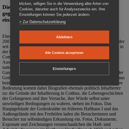
klicken, willigen Sie in die Verwendung aller Arten von
Die Gedenkstätte Zuchthaus Cottbus ist ein Ort
Cookies, darunter auch für Analysezwecke ein. Ihre
gegen das Vergessen. Anschaulich, nah und
Einstellungen können Sie jederzeit ändern.
einzigartig.
> Zur Datenschutzerklärung
Ehemalige politische Häftlinge der DDR gründeten im Oktober
Ablehnen
2007 den Verein Menschenrechtszentrum Cottbus e. V. (MRZ), der
seit 2011 Eigentümer des ehemaligen Gefängnisses (1860-2002) in
der Bautzener Straße und Träger der Gedenkstätte Zuchthaus
Alle Cookies akzeptieren
Cottbus ist. Im Zentrum der Arbeit der Gedenkstätte steht die
Auseinandersetzung mit politischem Unrecht während der
nationalsozialistischen Terrorherrschaft und der SED-Diktatur.
Einstellungen
Ganzjährig zeigen mehrere Dauer- und Sonderausstellungen in der
Gedenkstätte Zuchthaus Cottbus Beispiele politischen Unrechts aus
beiden deutschen Diktaturen des 20. Jahrhunderts. Eine besondere
Bedeutung kommt dabei Biografien ehemals politisch Inhaftierter
zu: die Gründe der Inhaftierung in Cottbus, die Lebensgeschichten
der Gefangenen und ihre Versuche, ihre Würde selbst unter
unwürdigen Bedingungen zu wahren, stehen im Fokus. Das
Hauptgebäude der Gedenkstätte im früheren Hafthaus I und das
Außengelände mit den Freihöfen laden die Besucherinnen und
Besucher zur selbständigen Erkundung ein. Fotos, Dokumente,
Exponate und Zeichnungen veranschaulichen die Haft- und