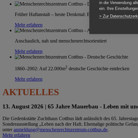
in die Verwendung all
ein. Ihre Einstellung
Früher Haftanstalt – heute Denkmal: Einen Ort im Wandel erle
> Zur Datenschutzerk
Mehr erfahren
Anschaulich, nah und menschenrechtsorientiert
Mehr erfahren
2
1860–2002: Auf 22.000m
deutsche Geschichte entdecken
Mehr erfahren
AKTUELLES
13. August 2026 |
65 Jahre Mauerbau - Leben mit und
Die Gedenkstätte Zuchthaus Cottbus lädt anlässlich des 65. Jahrest
Sonderausstellung „Leben nach der Haft. Ehemalige politische Gefang
unter
anmeldung@menschenrechtszentrum-cottbus.de
.
Mehr erfahren