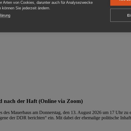
er Arten von Cookies, darunter auch für Analysezwecke
en können Sie jederzeit ändern.
ben
lärung
Ei
 nach der Haft (Online via Zoom)
ages des Mauerbaus am Donnerstag, den 13. August 2026 um 17 Uhr zu e
ene der DDR berichten“ ein. Mit dabei der ehemalige politische Inhaf