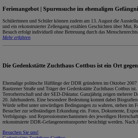
Ferienangebot | Spurensuche im ehemaligen Gefängni
Schülerinnen und Schüler können zudem am 13. August die Ausstellu
und ein rekonstruierter Zellengang erzählen Geschichten über Mut, 
Besuch erfolgt individuell ohne Betreuung durch das Menschenrechtszen
Mehr erfahren
Die Gedenkstätte Zuchthaus Cottbus ist ein Ort gegen
Ehemalige politische Häftlinge der DDR gründeten im Oktober 2007 
Bautzener Straße und Träger der Gedenkstätte Zuchthaus Cottbus ist. 
Terrorherrschaft und der SED-Diktatur. Ganzjährig zeigen mehrere Da
20. Jahrhunderts. Eine besondere Bedeutung kommt dabei Biografien e
Würde selbst unter unwürdigen Bedingungen zu wahren, stehen im Fo
Besucher zur selbständigen Erkundung ein. Fotos, Dokumente, Expon
Verfolgungs- und Repressionsmechanismen des jeweiligen Herrschaf
rekonstruierte DDR-Gefangenentransporter besichtigt werden. Nach A
Besuchen Sie uns!
Gedenkstätte Zuchthaus Cottbus