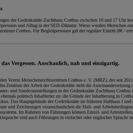
s
ngen der Gedenkstätte Zuchthaus Cottbus zwischen 10 und 17 Uhr kost
Repression und Alltag in der SED-Diktatur. Wieso wurden Menschen ei
trum Cottbus. Für Begleitpersonen gilt der reguläre Eintritt (8€ / erm
 das Vergessen. Anschaulich, nah und einzigartig.
den Verein Menschenrechtszentrum Cottbus e. V. (MRZ), der seit 2011
Im Zentrum der Arbeit der Gedenkstätte steht die Auseinandersetzung m
uer- und Sonderausstellungen in der Gedenkstätte Zuchthaus Cottbus B
hemals politisch Inhaftierter zu: die Gründe der Inhaftierung in Cottb
kus. Das Hauptgebäude der Gedenkstätte im früheren Hafthaus I und 
ate und Zeichnungen veranschaulichen die Haft- und Arbeitsbedingung
tssystems. Im Rahmen von Führungen können Einzel- und Arrestzellen
bsprache sind auch Führungen in einfacher oder englischer Sprache m