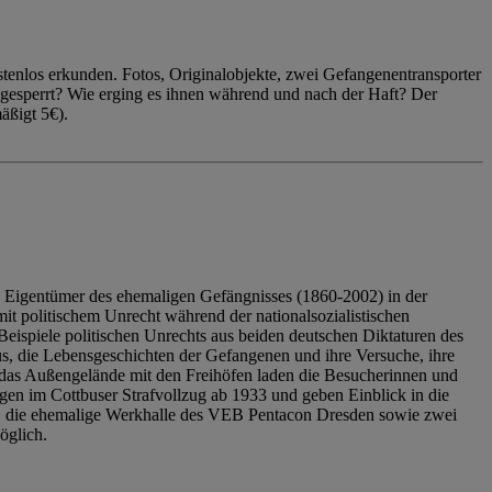
enlos erkunden. Fotos, Originalobjekte, zwei Gefangenentransporter
ngesperrt? Wie erging es ihnen während und nach der Haft? Der
äßigt 5€).
 Eigentümer des ehemaligen Gefängnisses (1860-2002) in der
it politischem Unrecht während der nationalsozialistischen
eispiele politischen Unrechts aus beiden deutschen Diktaturen des
us, die Lebensgeschichten der Gefangenen und ihre Versuche, ihre
das Außengelände mit den Freihöfen laden die Besucherinnen und
en im Cottbuser Strafvollzug ab 1933 und geben Einblick in die
, die ehemalige Werkhalle des VEB Pentacon Dresden sowie zwei
öglich.