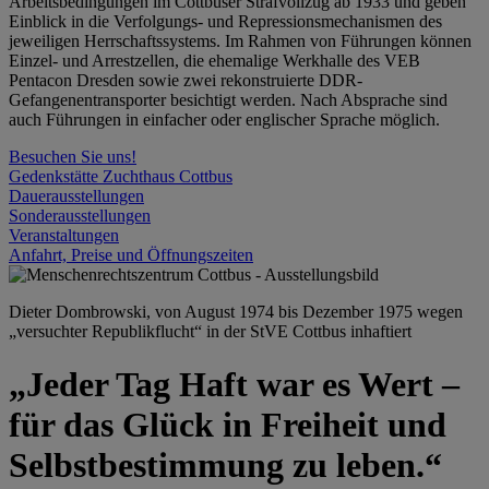
Arbeitsbedingungen im Cottbuser Strafvollzug ab 1933 und geben
Einblick in die Verfolgungs- und Repressionsmechanismen des
jeweiligen Herrschaftssystems. Im Rahmen von Führungen können
Einzel- und Arrestzellen, die ehemalige Werkhalle des VEB
Pentacon Dresden sowie zwei rekonstruierte DDR-
Gefangenentransporter besichtigt werden. Nach Absprache sind
auch Führungen in einfacher oder englischer Sprache möglich.
Besuchen Sie uns!
Gedenkstätte Zuchthaus Cottbus
Dauerausstellungen
Sonderausstellungen
Veranstaltungen
Anfahrt, Preise und Öffnungszeiten
Dieter Dombrowski, von August 1974 bis Dezember 1975 wegen
„versuchter Republikflucht“ in der StVE Cottbus inhaftiert
„Jeder Tag Haft war es Wert –
für das Glück in Freiheit und
Selbstbestimmung zu leben.“