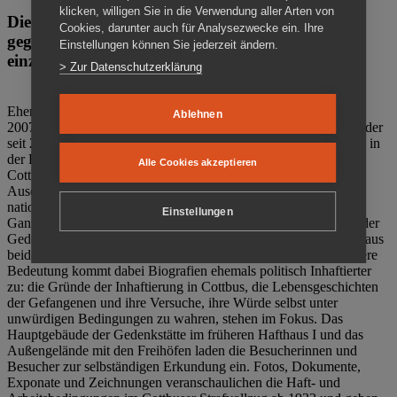
klicken, willigen Sie in die Verwendung aller Arten von
Die Gedenkstätte Zuchthaus Cottbus ist ein Ort
Cookies, darunter auch für Analysezwecke ein. Ihre
gegen das Vergessen. Anschaulich, nah und
Einstellungen können Sie jederzeit ändern.
einzigartig.
> Zur Datenschutzerklärung
Ehemalige politische Häftlinge der DDR gründeten im Oktober
Ablehnen
2007 den Verein Menschenrechtszentrum Cottbus e. V. (MRZ), der
seit 2011 Eigentümer des ehemaligen Gefängnisses (1860-2002) in
der Bautzener Straße und Träger der Gedenkstätte Zuchthaus
Alle Cookies akzeptieren
Cottbus ist. Im Zentrum der Arbeit der Gedenkstätte steht die
Auseinandersetzung mit politischem Unrecht während der
nationalsozialistischen Terrorherrschaft und der SED-Diktatur.
Einstellungen
Ganzjährig zeigen mehrere Dauer- und Sonderausstellungen in der
Gedenkstätte Zuchthaus Cottbus Beispiele politischen Unrechts aus
beiden deutschen Diktaturen des 20. Jahrhunderts. Eine besondere
Bedeutung kommt dabei Biografien ehemals politisch Inhaftierter
zu: die Gründe der Inhaftierung in Cottbus, die Lebensgeschichten
der Gefangenen und ihre Versuche, ihre Würde selbst unter
unwürdigen Bedingungen zu wahren, stehen im Fokus. Das
Hauptgebäude der Gedenkstätte im früheren Hafthaus I und das
Außengelände mit den Freihöfen laden die Besucherinnen und
Besucher zur selbständigen Erkundung ein. Fotos, Dokumente,
Exponate und Zeichnungen veranschaulichen die Haft- und