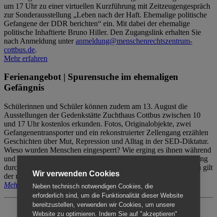
um 17 Uhr zu einer virtuellen Kurzführung mit Zeitzeugengespräch
zur Sonderausstellung „Leben nach der Haft. Ehemalige politische
Gefangene der DDR berichten“ ein. Mit dabei der ehemalige
politische Inhaftierte Bruno Hiller. Den Zugangslink erhalten Sie
nach Anmeldung unter
anmeldung@menschenrechtszentrum-
cottbus.de
.
Mehr erfahren
Ferienangebot | Spurensuche im ehemaligen
Gefängnis
Schülerinnen und Schüler können zudem am 13. August die
Ausstellungen der Gedenkstätte Zuchthaus Cottbus zwischen 10
und 17 Uhr kostenlos erkunden. Fotos, Originalobjekte, zwei
Gefangenentransporter und ein rekonstruierter Zellengang erzählen
Geschichten über Mut, Repression und Alltag in der SED-Diktatur.
Wieso wurden Menschen eingesperrt? Wie erging es ihnen während
und nach der Haft? Der Besuch erfolgt individuell ohne Betreuung
durch das Menschenrechtszentrum Cottbus. Für Begleitpersonen gilt
Wir verwenden Cookies
der reguläre Eintritt (8€ / ermäßigt 5€).
Mehr erfahren
Neben technisch notwendigen Cookies, die
erforderlich sind, um die Funktionalität dieser Website
bereitzustellen, verwenden wir Cookies, um unsere
Website zu optimieren. Indem Sie auf "akzeptieren"