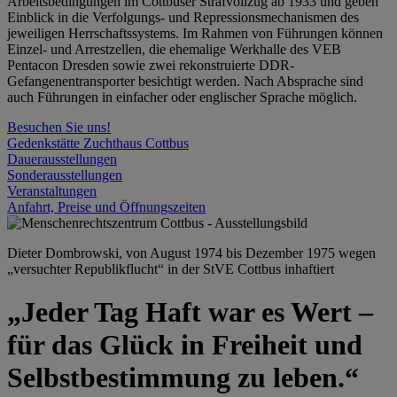
Arbeitsbedingungen im Cottbuser Strafvollzug ab 1933 und geben
Einblick in die Verfolgungs- und Repressionsmechanismen des
jeweiligen Herrschaftssystems. Im Rahmen von Führungen können
Einzel- und Arrestzellen, die ehemalige Werkhalle des VEB
Pentacon Dresden sowie zwei rekonstruierte DDR-
Gefangenentransporter besichtigt werden. Nach Absprache sind
auch Führungen in einfacher oder englischer Sprache möglich.
Besuchen Sie uns!
Gedenkstätte Zuchthaus Cottbus
Dauerausstellungen
Sonderausstellungen
Veranstaltungen
Anfahrt, Preise und Öffnungszeiten
Dieter Dombrowski, von August 1974 bis Dezember 1975 wegen
„versuchter Republikflucht“ in der StVE Cottbus inhaftiert
„Jeder Tag Haft war es Wert –
für das Glück in Freiheit und
Selbstbestimmung zu leben.“