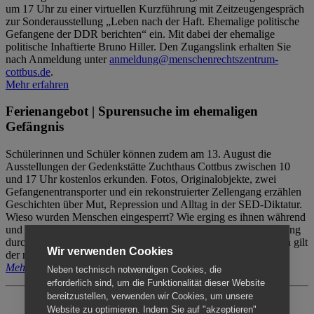
um 17 Uhr zu einer virtuellen Kurzführung mit Zeitzeugengespräch
zur Sonderausstellung „Leben nach der Haft. Ehemalige politische
Gefangene der DDR berichten“ ein. Mit dabei der ehemalige
politische Inhaftierte Bruno Hiller. Den Zugangslink erhalten Sie
nach Anmeldung unter
anmeldung@menschenrechtszentrum-
cottbus.de
.
Mehr erfahren
Ferienangebot | Spurensuche im ehemaligen
Gefängnis
Schülerinnen und Schüler können zudem am 13. August die
Ausstellungen der Gedenkstätte Zuchthaus Cottbus zwischen 10
und 17 Uhr kostenlos erkunden. Fotos, Originalobjekte, zwei
Gefangenentransporter und ein rekonstruierter Zellengang erzählen
Geschichten über Mut, Repression und Alltag in der SED-Diktatur.
Wieso wurden Menschen eingesperrt? Wie erging es ihnen während
und nach der Haft? Der Besuch erfolgt individuell ohne Betreuung
durch das Menschenrechtszentrum Cottbus. Für Begleitpersonen gilt
Wir verwenden Cookies
der reguläre Eintritt (8€ / ermäßigt 5€).
Mehr erfahren
Neben technisch notwendigen Cookies, die
erforderlich sind, um die Funktionalität dieser Website
bereitzustellen, verwenden wir Cookies, um unsere
Website zu optimieren. Indem Sie auf "akzeptieren"