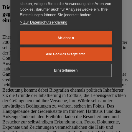
klicken, willigen Sie in die Verwendung aller Arten von
Die Gedenkstätte Zuchthaus Cottbus ist ein Ort
Cookies, darunter auch für Analysezwecke ein. Ihre
gegen das Vergessen. Anschaulich, nah und
Einstellungen können Sie jederzeit ändern.
einzigartig.
> Zur Datenschutzerklärung
Ehemalige politische Häftlinge der DDR gründeten im Oktober
Ablehnen
2007 den Verein Menschenrechtszentrum Cottbus e. V. (MRZ), der
seit 2011 Eigentümer des ehemaligen Gefängnisses (1860-2002) in
der Bautzener Straße und Träger der Gedenkstätte Zuchthaus
Alle Cookies akzeptieren
Cottbus ist. Im Zentrum der Arbeit der Gedenkstätte steht die
Auseinandersetzung mit politischem Unrecht während der
nationalsozialistischen Terrorherrschaft und der SED-Diktatur.
Einstellungen
Ganzjährig zeigen mehrere Dauer- und Sonderausstellungen in der
Gedenkstätte Zuchthaus Cottbus Beispiele politischen Unrechts aus
beiden deutschen Diktaturen des 20. Jahrhunderts. Eine besondere
Bedeutung kommt dabei Biografien ehemals politisch Inhaftierter
zu: die Gründe der Inhaftierung in Cottbus, die Lebensgeschichten
der Gefangenen und ihre Versuche, ihre Würde selbst unter
unwürdigen Bedingungen zu wahren, stehen im Fokus. Das
Hauptgebäude der Gedenkstätte im früheren Hafthaus I und das
Außengelände mit den Freihöfen laden die Besucherinnen und
Besucher zur selbständigen Erkundung ein. Fotos, Dokumente,
Exponate und Zeichnungen veranschaulichen die Haft- und