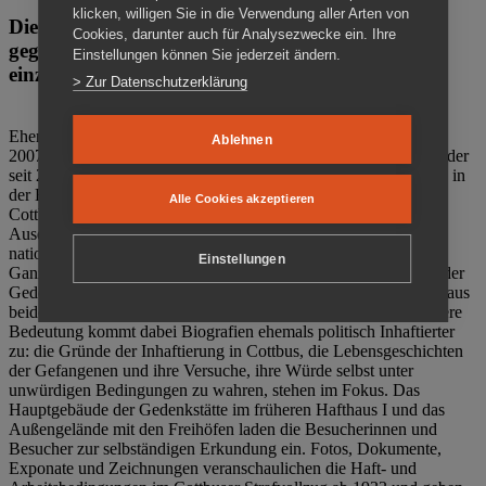
klicken, willigen Sie in die Verwendung aller Arten von
Die Gedenkstätte Zuchthaus Cottbus ist ein Ort
Cookies, darunter auch für Analysezwecke ein. Ihre
gegen das Vergessen. Anschaulich, nah und
Einstellungen können Sie jederzeit ändern.
einzigartig.
> Zur Datenschutzerklärung
Ehemalige politische Häftlinge der DDR gründeten im Oktober
Ablehnen
2007 den Verein Menschenrechtszentrum Cottbus e. V. (MRZ), der
seit 2011 Eigentümer des ehemaligen Gefängnisses (1860-2002) in
der Bautzener Straße und Träger der Gedenkstätte Zuchthaus
Alle Cookies akzeptieren
Cottbus ist. Im Zentrum der Arbeit der Gedenkstätte steht die
Auseinandersetzung mit politischem Unrecht während der
nationalsozialistischen Terrorherrschaft und der SED-Diktatur.
Einstellungen
Ganzjährig zeigen mehrere Dauer- und Sonderausstellungen in der
Gedenkstätte Zuchthaus Cottbus Beispiele politischen Unrechts aus
beiden deutschen Diktaturen des 20. Jahrhunderts. Eine besondere
Bedeutung kommt dabei Biografien ehemals politisch Inhaftierter
zu: die Gründe der Inhaftierung in Cottbus, die Lebensgeschichten
der Gefangenen und ihre Versuche, ihre Würde selbst unter
unwürdigen Bedingungen zu wahren, stehen im Fokus. Das
Hauptgebäude der Gedenkstätte im früheren Hafthaus I und das
Außengelände mit den Freihöfen laden die Besucherinnen und
Besucher zur selbständigen Erkundung ein. Fotos, Dokumente,
Exponate und Zeichnungen veranschaulichen die Haft- und