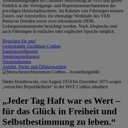
Arbeitsbedingungen im Cottbuser Strafvollzug ab 1933 und geben
Einblick in die Verfolgungs- und Repressionsmechanismen des
jeweiligen Herrschaftssystems. Im Rahmen von Führungen können
Einzel- und Arrestzellen, die ehemalige Werkhalle des VEB
Pentacon Dresden sowie zwei rekonstruierte DDR-
Gefangenentransporter besichtigt werden. Nach Absprache sind
auch Führungen in einfacher oder englischer Sprache möglich.
Besuchen Sie uns!
Gedenkstätte Zuchthaus Cottbus
Dauerausstellungen
Sonderausstellungen
Veranstaltungen
Anfahrt, Preise und Öffnungszeiten
Dieter Dombrowski, von August 1974 bis Dezember 1975 wegen
„versuchter Republikflucht“ in der StVE Cottbus inhaftiert
„Jeder Tag Haft war es Wert –
für das Glück in Freiheit und
Selbstbestimmung zu leben.“