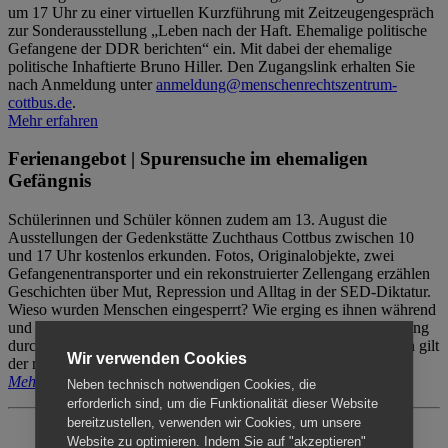
um 17 Uhr zu einer virtuellen Kurzführung mit Zeitzeugengespräch
zur Sonderausstellung „Leben nach der Haft. Ehemalige politische
Gefangene der DDR berichten“ ein. Mit dabei der ehemalige
politische Inhaftierte Bruno Hiller. Den Zugangslink erhalten Sie
nach Anmeldung unter
anmeldung@menschenrechtszentrum-
cottbus.de
.
Mehr erfahren
Ferienangebot | Spurensuche im ehemaligen
Gefängnis
Schülerinnen und Schüler können zudem am 13. August die
Ausstellungen der Gedenkstätte Zuchthaus Cottbus zwischen 10
und 17 Uhr kostenlos erkunden. Fotos, Originalobjekte, zwei
Gefangenentransporter und ein rekonstruierter Zellengang erzählen
Geschichten über Mut, Repression und Alltag in der SED-Diktatur.
Wieso wurden Menschen eingesperrt? Wie erging es ihnen während
und nach der Haft? Der Besuch erfolgt individuell ohne Betreuung
durch das Menschenrechtszentrum Cottbus. Für Begleitpersonen gilt
Wir verwenden Cookies
der reguläre Eintritt (8€ / ermäßigt 5€).
Mehr erfahren
Neben technisch notwendigen Cookies, die
erforderlich sind, um die Funktionalität dieser Website
bereitzustellen, verwenden wir Cookies, um unsere
Website zu optimieren. Indem Sie auf "akzeptieren"