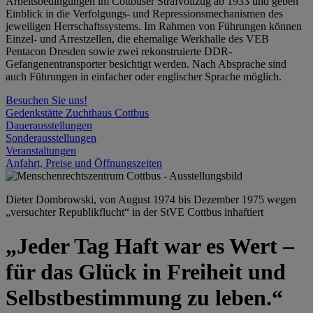
Arbeitsbedingungen im Cottbuser Strafvollzug ab 1933 und geben
Einblick in die Verfolgungs- und Repressionsmechanismen des
jeweiligen Herrschaftssystems. Im Rahmen von Führungen können
Einzel- und Arrestzellen, die ehemalige Werkhalle des VEB
Pentacon Dresden sowie zwei rekonstruierte DDR-
Gefangenentransporter besichtigt werden. Nach Absprache sind
auch Führungen in einfacher oder englischer Sprache möglich.
Besuchen Sie uns!
Gedenkstätte Zuchthaus Cottbus
Dauerausstellungen
Sonderausstellungen
Veranstaltungen
Anfahrt, Preise und Öffnungszeiten
Dieter Dombrowski, von August 1974 bis Dezember 1975 wegen
„versuchter Republikflucht“ in der StVE Cottbus inhaftiert
„Jeder Tag Haft war es Wert –
für das Glück in Freiheit und
Selbstbestimmung zu leben.“