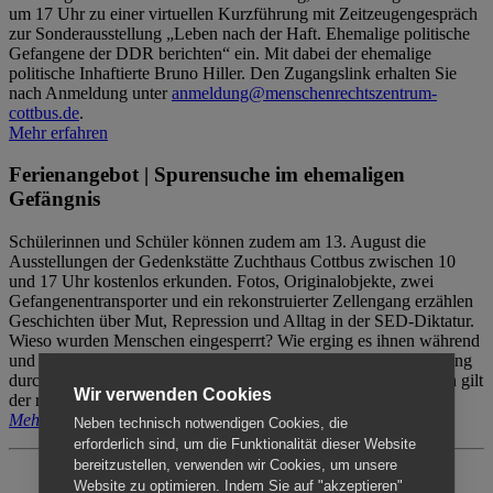
um 17 Uhr zu einer virtuellen Kurzführung mit Zeitzeugengespräch
zur Sonderausstellung „Leben nach der Haft. Ehemalige politische
Gefangene der DDR berichten“ ein. Mit dabei der ehemalige
politische Inhaftierte Bruno Hiller. Den Zugangslink erhalten Sie
nach Anmeldung unter
anmeldung@menschenrechtszentrum-
cottbus.de
.
Mehr erfahren
Ferienangebot | Spurensuche im ehemaligen
Gefängnis
Schülerinnen und Schüler können zudem am 13. August die
Ausstellungen der Gedenkstätte Zuchthaus Cottbus zwischen 10
und 17 Uhr kostenlos erkunden. Fotos, Originalobjekte, zwei
Gefangenentransporter und ein rekonstruierter Zellengang erzählen
Geschichten über Mut, Repression und Alltag in der SED-Diktatur.
Wieso wurden Menschen eingesperrt? Wie erging es ihnen während
und nach der Haft? Der Besuch erfolgt individuell ohne Betreuung
durch das Menschenrechtszentrum Cottbus. Für Begleitpersonen gilt
Wir verwenden Cookies
der reguläre Eintritt (8€ / ermäßigt 5€).
Mehr erfahren
Neben technisch notwendigen Cookies, die
erforderlich sind, um die Funktionalität dieser Website
bereitzustellen, verwenden wir Cookies, um unsere
Website zu optimieren. Indem Sie auf "akzeptieren"