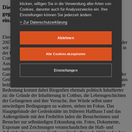
klicken, willigen Sie in die Verwendung aller Arten von
Die Gedenkstätte Zuchthaus Cottbus ist ein Ort
Cookies, darunter auch für Analysezwecke ein. Ihre
gegen das Vergessen. Anschaulich, nah und
Einstellungen können Sie jederzeit ändern.
einzigartig.
> Zur Datenschutzerklärung
Ehemalige politische Häftlinge der DDR gründeten im Oktober
Ablehnen
2007 den Verein Menschenrechtszentrum Cottbus e. V. (MRZ), der
seit 2011 Eigentümer des ehemaligen Gefängnisses (1860-2002) in
der Bautzener Straße und Träger der Gedenkstätte Zuchthaus
Alle Cookies akzeptieren
Cottbus ist. Im Zentrum der Arbeit der Gedenkstätte steht die
Auseinandersetzung mit politischem Unrecht während der
nationalsozialistischen Terrorherrschaft und der SED-Diktatur.
Einstellungen
Ganzjährig zeigen mehrere Dauer- und Sonderausstellungen in der
Gedenkstätte Zuchthaus Cottbus Beispiele politischen Unrechts aus
beiden deutschen Diktaturen des 20. Jahrhunderts. Eine besondere
Bedeutung kommt dabei Biografien ehemals politisch Inhaftierter
zu: die Gründe der Inhaftierung in Cottbus, die Lebensgeschichten
der Gefangenen und ihre Versuche, ihre Würde selbst unter
unwürdigen Bedingungen zu wahren, stehen im Fokus. Das
Hauptgebäude der Gedenkstätte im früheren Hafthaus I und das
Außengelände mit den Freihöfen laden die Besucherinnen und
Besucher zur selbständigen Erkundung ein. Fotos, Dokumente,
Exponate und Zeichnungen veranschaulichen die Haft- und