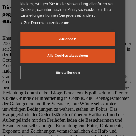
klicken, willigen Sie in die Verwendung aller Arten von
Die Gedenkstätte Zuchthaus Cottbus ist ein Ort
Cookies, darunter auch für Analysezwecke ein. Ihre
gegen das Vergessen. Anschaulich, nah und
Einstellungen können Sie jederzeit ändern.
einzigartig.
> Zur Datenschutzerklärung
Ehemalige politische Häftlinge der DDR gründeten im Oktober
Ablehnen
2007 den Verein Menschenrechtszentrum Cottbus e. V. (MRZ), der
seit 2011 Eigentümer des ehemaligen Gefängnisses (1860-2002) in
der Bautzener Straße und Träger der Gedenkstätte Zuchthaus
Alle Cookies akzeptieren
Cottbus ist. Im Zentrum der Arbeit der Gedenkstätte steht die
Auseinandersetzung mit politischem Unrecht während der
nationalsozialistischen Terrorherrschaft und der SED-Diktatur.
Einstellungen
Ganzjährig zeigen mehrere Dauer- und Sonderausstellungen in der
Gedenkstätte Zuchthaus Cottbus Beispiele politischen Unrechts aus
beiden deutschen Diktaturen des 20. Jahrhunderts. Eine besondere
Bedeutung kommt dabei Biografien ehemals politisch Inhaftierter
zu: die Gründe der Inhaftierung in Cottbus, die Lebensgeschichten
der Gefangenen und ihre Versuche, ihre Würde selbst unter
unwürdigen Bedingungen zu wahren, stehen im Fokus. Das
Hauptgebäude der Gedenkstätte im früheren Hafthaus I und das
Außengelände mit den Freihöfen laden die Besucherinnen und
Besucher zur selbständigen Erkundung ein. Fotos, Dokumente,
Exponate und Zeichnungen veranschaulichen die Haft- und