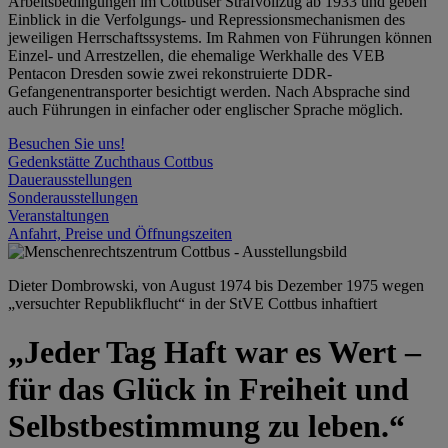
Arbeitsbedingungen im Cottbuser Strafvollzug ab 1933 und geben
Einblick in die Verfolgungs- und Repressionsmechanismen des
jeweiligen Herrschaftssystems. Im Rahmen von Führungen können
Einzel- und Arrestzellen, die ehemalige Werkhalle des VEB
Pentacon Dresden sowie zwei rekonstruierte DDR-
Gefangenentransporter besichtigt werden. Nach Absprache sind
auch Führungen in einfacher oder englischer Sprache möglich.
Besuchen Sie uns!
Gedenkstätte Zuchthaus Cottbus
Dauerausstellungen
Sonderausstellungen
Veranstaltungen
Anfahrt, Preise und Öffnungszeiten
Dieter Dombrowski, von August 1974 bis Dezember 1975 wegen
„versuchter Republikflucht“ in der StVE Cottbus inhaftiert
„Jeder Tag Haft war es Wert –
für das Glück in Freiheit und
Selbstbestimmung zu leben.“