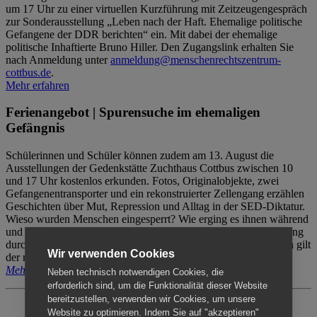
um 17 Uhr zu einer virtuellen Kurzführung mit Zeitzeugengespräch
zur Sonderausstellung „Leben nach der Haft. Ehemalige politische
Gefangene der DDR berichten“ ein. Mit dabei der ehemalige
politische Inhaftierte Bruno Hiller. Den Zugangslink erhalten Sie
nach Anmeldung unter
anmeldung@menschenrechtszentrum-
cottbus.de
.
Mehr erfahren
Ferienangebot | Spurensuche im ehemaligen
Gefängnis
Schülerinnen und Schüler können zudem am 13. August die
Ausstellungen der Gedenkstätte Zuchthaus Cottbus zwischen 10
und 17 Uhr kostenlos erkunden. Fotos, Originalobjekte, zwei
Gefangenentransporter und ein rekonstruierter Zellengang erzählen
Geschichten über Mut, Repression und Alltag in der SED-Diktatur.
Wieso wurden Menschen eingesperrt? Wie erging es ihnen während
und nach der Haft? Der Besuch erfolgt individuell ohne Betreuung
durch das Menschenrechtszentrum Cottbus. Für Begleitpersonen gilt
Wir verwenden Cookies
der reguläre Eintritt (8€ / ermäßigt 5€).
Mehr erfahren
Neben technisch notwendigen Cookies, die
erforderlich sind, um die Funktionalität dieser Website
bereitzustellen, verwenden wir Cookies, um unsere
Website zu optimieren. Indem Sie auf "akzeptieren"