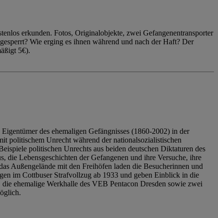
enlos erkunden. Fotos, Originalobjekte, zwei Gefangenentransporter
ngesperrt? Wie erging es ihnen während und nach der Haft? Der
äßigt 5€).
 Eigentümer des ehemaligen Gefängnisses (1860-2002) in der
it politischem Unrecht während der nationalsozialistischen
eispiele politischen Unrechts aus beiden deutschen Diktaturen des
us, die Lebensgeschichten der Gefangenen und ihre Versuche, ihre
das Außengelände mit den Freihöfen laden die Besucherinnen und
en im Cottbuser Strafvollzug ab 1933 und geben Einblick in die
, die ehemalige Werkhalle des VEB Pentacon Dresden sowie zwei
öglich.