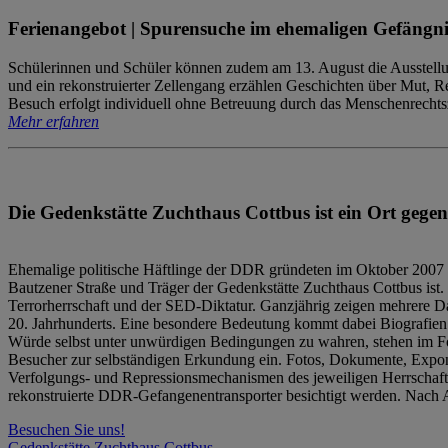
Ferienangebot | Spurensuche im ehemaligen Gefängni
Schülerinnen und Schüler können zudem am 13. August die Ausstellu
und ein rekonstruierter Zellengang erzählen Geschichten über Mut, 
Besuch erfolgt individuell ohne Betreuung durch das Menschenrechtszen
Mehr erfahren
Die Gedenkstätte Zuchthaus Cottbus ist ein Ort gegen
Ehemalige politische Häftlinge der DDR gründeten im Oktober 2007 
Bautzener Straße und Träger der Gedenkstätte Zuchthaus Cottbus ist. 
Terrorherrschaft und der SED-Diktatur. Ganzjährig zeigen mehrere Da
20. Jahrhunderts. Eine besondere Bedeutung kommt dabei Biografien e
Würde selbst unter unwürdigen Bedingungen zu wahren, stehen im Fo
Besucher zur selbständigen Erkundung ein. Fotos, Dokumente, Expon
Verfolgungs- und Repressionsmechanismen des jeweiligen Herrschaf
rekonstruierte DDR-Gefangenentransporter besichtigt werden. Nach A
Besuchen Sie uns!
Gedenkstätte Zuchthaus Cottbus