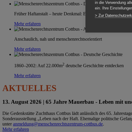
in die Verwendung all
ein. Ihre Einstellung
Früher Haftanstalt – heute Denkmal: Einen Ort im Wandel erle
> Zur Datenschutzerk
Mehr erfahren
Anschaulich, nah und menschenrechtsorientiert
Mehr erfahren
2
1860–2002: Auf 22.000m
deutsche Geschichte entdecken
Mehr erfahren
AKTUELLES
13. August 2026 |
65 Jahre Mauerbau - Leben mit und
Die Gedenkstätte Zuchthaus Cottbus lädt anlässlich des 65. Jahrest
Sonderausstellung „Leben nach der Haft. Ehemalige politische Gefang
unter
anmeldung@menschenrechtszentrum-cottbus.de
.
Mehr erfahren