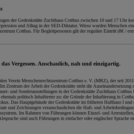
s
ngen der Gedenkstätte Zuchthaus Cottbus zwischen 10 und 17 Uhr kost
Repression und Alltag in der SED-Diktatur. Wieso wurden Menschen ei
trum Cottbus. Für Begleitpersonen gilt der reguläre Eintritt (8€ / erm
 das Vergessen. Anschaulich, nah und einzigartig.
den Verein Menschenrechtszentrum Cottbus e. V. (MRZ), der seit 2011
Im Zentrum der Arbeit der Gedenkstätte steht die Auseinandersetzung m
uer- und Sonderausstellungen in der Gedenkstätte Zuchthaus Cottbus B
hemals politisch Inhaftierter zu: die Gründe der Inhaftierung in Cottb
kus. Das Hauptgebäude der Gedenkstätte im früheren Hafthaus I und 
ate und Zeichnungen veranschaulichen die Haft- und Arbeitsbedingung
tssystems. Im Rahmen von Führungen können Einzel- und Arrestzellen
bsprache sind auch Führungen in einfacher oder englischer Sprache m