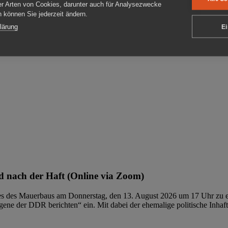
er Arten von Cookies, darunter auch für Analysezwecke
en können Sie jederzeit ändern.
ben
lärung
Ei
 nach der Haft (Online via Zoom)
ages des Mauerbaus am Donnerstag, den 13. August 2026 um 17 Uhr zu e
ene der DDR berichten“ ein. Mit dabei der ehemalige politische Inhaf