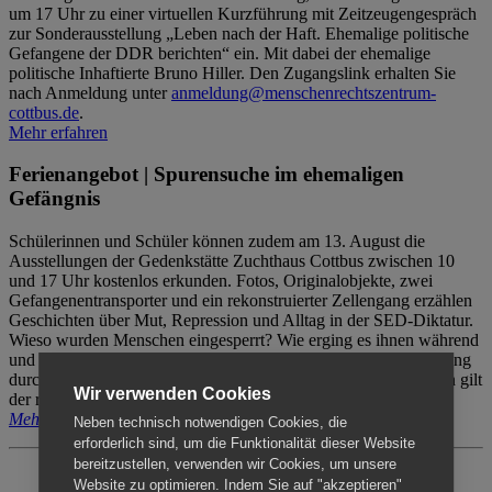
um 17 Uhr zu einer virtuellen Kurzführung mit Zeitzeugengespräch
zur Sonderausstellung „Leben nach der Haft. Ehemalige politische
Gefangene der DDR berichten“ ein. Mit dabei der ehemalige
politische Inhaftierte Bruno Hiller. Den Zugangslink erhalten Sie
nach Anmeldung unter
anmeldung@menschenrechtszentrum-
cottbus.de
.
Mehr erfahren
Ferienangebot | Spurensuche im ehemaligen
Gefängnis
Schülerinnen und Schüler können zudem am 13. August die
Ausstellungen der Gedenkstätte Zuchthaus Cottbus zwischen 10
und 17 Uhr kostenlos erkunden. Fotos, Originalobjekte, zwei
Gefangenentransporter und ein rekonstruierter Zellengang erzählen
Geschichten über Mut, Repression und Alltag in der SED-Diktatur.
Wieso wurden Menschen eingesperrt? Wie erging es ihnen während
und nach der Haft? Der Besuch erfolgt individuell ohne Betreuung
durch das Menschenrechtszentrum Cottbus. Für Begleitpersonen gilt
Wir verwenden Cookies
der reguläre Eintritt (8€ / ermäßigt 5€).
Mehr erfahren
Neben technisch notwendigen Cookies, die
erforderlich sind, um die Funktionalität dieser Website
bereitzustellen, verwenden wir Cookies, um unsere
Website zu optimieren. Indem Sie auf "akzeptieren"