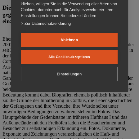
klicken, willigen Sie in die Verwendung aller Arten von
Die Gedenkstätte Zuchthaus Cottbus ist ein Ort
Cookies, darunter auch für Analysezwecke ein. Ihre
gegen das Vergessen. Anschaulich, nah und
Einstellungen können Sie jederzeit ändern.
einzigartig.
> Zur Datenschutzerklärung
Ehemalige politische Häftlinge der DDR gründeten im Oktober
Ablehnen
2007 den Verein Menschenrechtszentrum Cottbus e. V. (MRZ), der
seit 2011 Eigentümer des ehemaligen Gefängnisses (1860-2002) in
der Bautzener Straße und Träger der Gedenkstätte Zuchthaus
Alle Cookies akzeptieren
Cottbus ist. Im Zentrum der Arbeit der Gedenkstätte steht die
Auseinandersetzung mit politischem Unrecht während der
nationalsozialistischen Terrorherrschaft und der SED-Diktatur.
Einstellungen
Ganzjährig zeigen mehrere Dauer- und Sonderausstellungen in der
Gedenkstätte Zuchthaus Cottbus Beispiele politischen Unrechts aus
beiden deutschen Diktaturen des 20. Jahrhunderts. Eine besondere
Bedeutung kommt dabei Biografien ehemals politisch Inhaftierter
zu: die Gründe der Inhaftierung in Cottbus, die Lebensgeschichten
der Gefangenen und ihre Versuche, ihre Würde selbst unter
unwürdigen Bedingungen zu wahren, stehen im Fokus. Das
Hauptgebäude der Gedenkstätte im früheren Hafthaus I und das
Außengelände mit den Freihöfen laden die Besucherinnen und
Besucher zur selbständigen Erkundung ein. Fotos, Dokumente,
Exponate und Zeichnungen veranschaulichen die Haft- und