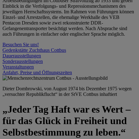
Arbeitsbedingungen im Cottbuser Strafvollzug ab 1933 und geben
Einblick in die Verfolgungs- und Repressionsmechanismen des
jeweiligen Herrschaftssystems. Im Rahmen von Führungen können
Einzel- und Arrestzellen, die ehemalige Werkhalle des VEB
Pentacon Dresden sowie zwei rekonstruierte DDR-
Gefangenentransporter besichtigt werden. Nach Absprache sind
auch Führungen in einfacher oder englischer Sprache möglich.
Besuchen Sie uns!
Gedenkstätte Zuchthaus Cottbus
Dauerausstellungen
Sonderausstellungen
Veranstaltungen
Anfahrt, Preise und Öffnungszeiten
Dieter Dombrowski, von August 1974 bis Dezember 1975 wegen
„versuchter Republikflucht“ in der StVE Cottbus inhaftiert
„Jeder Tag Haft war es Wert –
für das Glück in Freiheit und
Selbstbestimmung zu leben.“