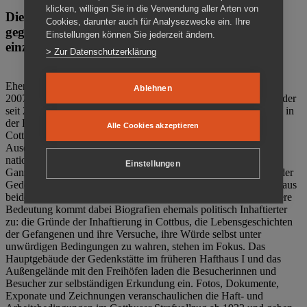
klicken, willigen Sie in die Verwendung aller Arten von
Die Gedenkstätte Zuchthaus Cottbus ist ein Ort
Cookies, darunter auch für Analysezwecke ein. Ihre
gegen das Vergessen. Anschaulich, nah und
Einstellungen können Sie jederzeit ändern.
einzigartig.
> Zur Datenschutzerklärung
Ehemalige politische Häftlinge der DDR gründeten im Oktober
Ablehnen
2007 den Verein Menschenrechtszentrum Cottbus e. V. (MRZ), der
seit 2011 Eigentümer des ehemaligen Gefängnisses (1860-2002) in
der Bautzener Straße und Träger der Gedenkstätte Zuchthaus
Alle Cookies akzeptieren
Cottbus ist. Im Zentrum der Arbeit der Gedenkstätte steht die
Auseinandersetzung mit politischem Unrecht während der
nationalsozialistischen Terrorherrschaft und der SED-Diktatur.
Einstellungen
Ganzjährig zeigen mehrere Dauer- und Sonderausstellungen in der
Gedenkstätte Zuchthaus Cottbus Beispiele politischen Unrechts aus
beiden deutschen Diktaturen des 20. Jahrhunderts. Eine besondere
Bedeutung kommt dabei Biografien ehemals politisch Inhaftierter
zu: die Gründe der Inhaftierung in Cottbus, die Lebensgeschichten
der Gefangenen und ihre Versuche, ihre Würde selbst unter
unwürdigen Bedingungen zu wahren, stehen im Fokus. Das
Hauptgebäude der Gedenkstätte im früheren Hafthaus I und das
Außengelände mit den Freihöfen laden die Besucherinnen und
Besucher zur selbständigen Erkundung ein. Fotos, Dokumente,
Exponate und Zeichnungen veranschaulichen die Haft- und