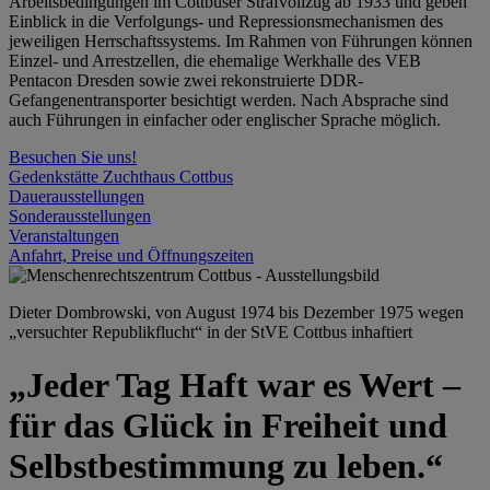
Arbeitsbedingungen im Cottbuser Strafvollzug ab 1933 und geben
Einblick in die Verfolgungs- und Repressionsmechanismen des
jeweiligen Herrschaftssystems. Im Rahmen von Führungen können
Einzel- und Arrestzellen, die ehemalige Werkhalle des VEB
Pentacon Dresden sowie zwei rekonstruierte DDR-
Gefangenentransporter besichtigt werden. Nach Absprache sind
auch Führungen in einfacher oder englischer Sprache möglich.
Besuchen Sie uns!
Gedenkstätte Zuchthaus Cottbus
Dauerausstellungen
Sonderausstellungen
Veranstaltungen
Anfahrt, Preise und Öffnungszeiten
Dieter Dombrowski, von August 1974 bis Dezember 1975 wegen
„versuchter Republikflucht“ in der StVE Cottbus inhaftiert
„Jeder Tag Haft war es Wert –
für das Glück in Freiheit und
Selbstbestimmung zu leben.“