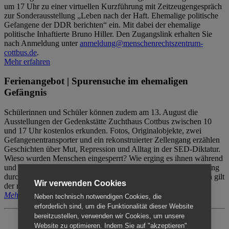
um 17 Uhr zu einer virtuellen Kurzführung mit Zeitzeugengespräch
zur Sonderausstellung „Leben nach der Haft. Ehemalige politische
Gefangene der DDR berichten“ ein. Mit dabei der ehemalige
politische Inhaftierte Bruno Hiller. Den Zugangslink erhalten Sie
nach Anmeldung unter
anmeldung@menschenrechtszentrum-
cottbus.de
.
Mehr erfahren
Ferienangebot | Spurensuche im ehemaligen
Gefängnis
Schülerinnen und Schüler können zudem am 13. August die
Ausstellungen der Gedenkstätte Zuchthaus Cottbus zwischen 10
und 17 Uhr kostenlos erkunden. Fotos, Originalobjekte, zwei
Gefangenentransporter und ein rekonstruierter Zellengang erzählen
Geschichten über Mut, Repression und Alltag in der SED-Diktatur.
Wieso wurden Menschen eingesperrt? Wie erging es ihnen während
und nach der Haft? Der Besuch erfolgt individuell ohne Betreuung
durch das Menschenrechtszentrum Cottbus. Für Begleitpersonen gilt
Wir verwenden Cookies
der reguläre Eintritt (8€ / ermäßigt 5€).
Mehr erfahren
Neben technisch notwendigen Cookies, die
erforderlich sind, um die Funktionalität dieser Website
bereitzustellen, verwenden wir Cookies, um unsere
Website zu optimieren. Indem Sie auf "akzeptieren"