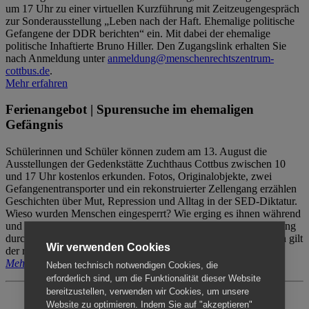
um 17 Uhr zu einer virtuellen Kurzführung mit Zeitzeugengespräch
zur Sonderausstellung „Leben nach der Haft. Ehemalige politische
Gefangene der DDR berichten“ ein. Mit dabei der ehemalige
politische Inhaftierte Bruno Hiller. Den Zugangslink erhalten Sie
nach Anmeldung unter
anmeldung@menschenrechtszentrum-
cottbus.de
.
Mehr erfahren
Ferienangebot | Spurensuche im ehemaligen
Gefängnis
Schülerinnen und Schüler können zudem am 13. August die
Ausstellungen der Gedenkstätte Zuchthaus Cottbus zwischen 10
und 17 Uhr kostenlos erkunden. Fotos, Originalobjekte, zwei
Gefangenentransporter und ein rekonstruierter Zellengang erzählen
Geschichten über Mut, Repression und Alltag in der SED-Diktatur.
Wieso wurden Menschen eingesperrt? Wie erging es ihnen während
und nach der Haft? Der Besuch erfolgt individuell ohne Betreuung
durch das Menschenrechtszentrum Cottbus. Für Begleitpersonen gilt
Wir verwenden Cookies
der reguläre Eintritt (8€ / ermäßigt 5€).
Mehr erfahren
Neben technisch notwendigen Cookies, die
erforderlich sind, um die Funktionalität dieser Website
bereitzustellen, verwenden wir Cookies, um unsere
Website zu optimieren. Indem Sie auf "akzeptieren"