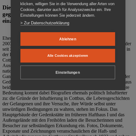
klicken, willigen Sie in die Verwendung aller Arten von
Die Gedenkstätte Zuchthaus Cottbus ist ein Ort
Cookies, darunter auch für Analysezwecke ein. Ihre
gegen das Vergessen. Anschaulich, nah und
Einstellungen können Sie jederzeit ändern.
einzigartig.
> Zur Datenschutzerklärung
Ehemalige politische Häftlinge der DDR gründeten im Oktober
Ablehnen
2007 den Verein Menschenrechtszentrum Cottbus e. V. (MRZ), der
seit 2011 Eigentümer des ehemaligen Gefängnisses (1860-2002) in
der Bautzener Straße und Träger der Gedenkstätte Zuchthaus
Alle Cookies akzeptieren
Cottbus ist. Im Zentrum der Arbeit der Gedenkstätte steht die
Auseinandersetzung mit politischem Unrecht während der
nationalsozialistischen Terrorherrschaft und der SED-Diktatur.
Einstellungen
Ganzjährig zeigen mehrere Dauer- und Sonderausstellungen in der
Gedenkstätte Zuchthaus Cottbus Beispiele politischen Unrechts aus
beiden deutschen Diktaturen des 20. Jahrhunderts. Eine besondere
Bedeutung kommt dabei Biografien ehemals politisch Inhaftierter
zu: die Gründe der Inhaftierung in Cottbus, die Lebensgeschichten
der Gefangenen und ihre Versuche, ihre Würde selbst unter
unwürdigen Bedingungen zu wahren, stehen im Fokus. Das
Hauptgebäude der Gedenkstätte im früheren Hafthaus I und das
Außengelände mit den Freihöfen laden die Besucherinnen und
Besucher zur selbständigen Erkundung ein. Fotos, Dokumente,
Exponate und Zeichnungen veranschaulichen die Haft- und