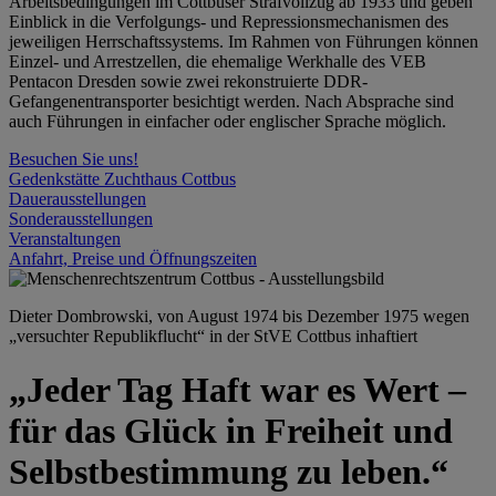
Arbeitsbedingungen im Cottbuser Strafvollzug ab 1933 und geben
Einblick in die Verfolgungs- und Repressionsmechanismen des
jeweiligen Herrschaftssystems. Im Rahmen von Führungen können
Einzel- und Arrestzellen, die ehemalige Werkhalle des VEB
Pentacon Dresden sowie zwei rekonstruierte DDR-
Gefangenentransporter besichtigt werden. Nach Absprache sind
auch Führungen in einfacher oder englischer Sprache möglich.
Besuchen Sie uns!
Gedenkstätte Zuchthaus Cottbus
Dauerausstellungen
Sonderausstellungen
Veranstaltungen
Anfahrt, Preise und Öffnungszeiten
Dieter Dombrowski, von August 1974 bis Dezember 1975 wegen
„versuchter Republikflucht“ in der StVE Cottbus inhaftiert
„Jeder Tag Haft war es Wert –
für das Glück in Freiheit und
Selbstbestimmung zu leben.“