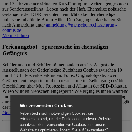
um 17 Uhr zu einer virtuellen Kurzführung mit Zeitzeugengespräch
zur Sonderausstellung „Leben nach der Haft. Ehemalige politische
Gefangene der DDR berichten“ ein. Mit dabei der ehemalige
politische Inhaftierte Bruno Hiller. Den Zugangslink erhalten Sie
nach Anmeldung unter
anmeldung@menschenrechtszentrum-
cottbus.de
.
Mehr erfahren
Ferienangebot | Spurensuche im ehemaligen
Gefängnis
Schülerinnen und Schüler können zudem am 13. August die
Ausstellungen der Gedenkstätte Zuchthaus Cottbus zwischen 10
und 17 Uhr kostenlos erkunden. Fotos, Originalobjekte, zwei
Gefangenentransporter und ein rekonstruierter Zellengang erzählen
Geschichten über Mut, Repression und Alltag in der SED-Diktatur.
Wieso wurden Menschen eingesperrt? Wie erging es ihnen während
und nach der Haft? Der Besuch erfolgt individuell ohne Betreuung
durch das Menschenrechtszentrum Cottbus. Für Begleitpersonen gilt
Wir verwenden Cookies
der reguläre Eintritt (8€ / ermäßigt 5€).
Mehr erfahren
Neben technisch notwendigen Cookies, die
erforderlich sind, um die Funktionalität dieser Website
bereitzustellen, verwenden wir Cookies, um unsere
Website zu optimieren. Indem Sie auf "akzeptieren"