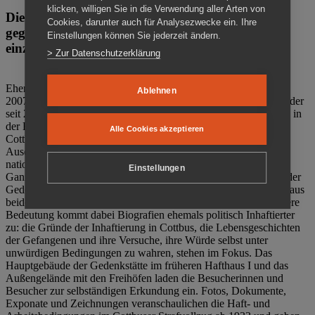
klicken, willigen Sie in die Verwendung aller Arten von
Die Gedenkstätte Zuchthaus Cottbus ist ein Ort
Cookies, darunter auch für Analysezwecke ein. Ihre
gegen das Vergessen. Anschaulich, nah und
Einstellungen können Sie jederzeit ändern.
einzigartig.
> Zur Datenschutzerklärung
Ehemalige politische Häftlinge der DDR gründeten im Oktober
Ablehnen
2007 den Verein Menschenrechtszentrum Cottbus e. V. (MRZ), der
seit 2011 Eigentümer des ehemaligen Gefängnisses (1860-2002) in
der Bautzener Straße und Träger der Gedenkstätte Zuchthaus
Alle Cookies akzeptieren
Cottbus ist. Im Zentrum der Arbeit der Gedenkstätte steht die
Auseinandersetzung mit politischem Unrecht während der
nationalsozialistischen Terrorherrschaft und der SED-Diktatur.
Einstellungen
Ganzjährig zeigen mehrere Dauer- und Sonderausstellungen in der
Gedenkstätte Zuchthaus Cottbus Beispiele politischen Unrechts aus
beiden deutschen Diktaturen des 20. Jahrhunderts. Eine besondere
Bedeutung kommt dabei Biografien ehemals politisch Inhaftierter
zu: die Gründe der Inhaftierung in Cottbus, die Lebensgeschichten
der Gefangenen und ihre Versuche, ihre Würde selbst unter
unwürdigen Bedingungen zu wahren, stehen im Fokus. Das
Hauptgebäude der Gedenkstätte im früheren Hafthaus I und das
Außengelände mit den Freihöfen laden die Besucherinnen und
Besucher zur selbständigen Erkundung ein. Fotos, Dokumente,
Exponate und Zeichnungen veranschaulichen die Haft- und