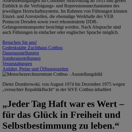
Arbeitsbedingungen im Cottbuser Strafvollzug ab 1933 und geben
Einblick in die Verfolgungs- und Repressionsmechanismen des
jeweiligen Herrschaftssystems. Im Rahmen von Führungen können
Einzel- und Arrestzellen, die ehemalige Werkhalle des VEB
Pentacon Dresden sowie zwei rekonstruierte DDR-
Gefangenentransporter besichtigt werden. Nach Absprache sind
auch Führungen in einfacher oder englischer Sprache möglich.
Besuchen Sie uns!
Gedenkstätte Zuchthaus Cottbus
Dauerausstellungen
Sonderausstellungen
Veranstaltungen
Anfahrt, Preise und Öffnungszeiten
Dieter Dombrowski, von August 1974 bis Dezember 1975 wegen
„versuchter Republikflucht“ in der StVE Cottbus inhaftiert
„Jeder Tag Haft war es Wert –
für das Glück in Freiheit und
Selbstbestimmung zu leben.“