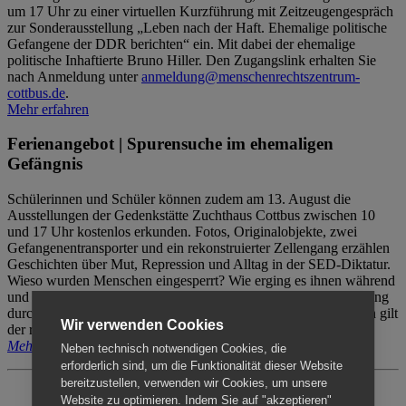
um 17 Uhr zu einer virtuellen Kurzführung mit Zeitzeugengespräch
zur Sonderausstellung „Leben nach der Haft. Ehemalige politische
Gefangene der DDR berichten“ ein. Mit dabei der ehemalige
politische Inhaftierte Bruno Hiller. Den Zugangslink erhalten Sie
nach Anmeldung unter
anmeldung@menschenrechtszentrum-
cottbus.de
.
Mehr erfahren
Ferienangebot | Spurensuche im ehemaligen
Gefängnis
Schülerinnen und Schüler können zudem am 13. August die
Ausstellungen der Gedenkstätte Zuchthaus Cottbus zwischen 10
und 17 Uhr kostenlos erkunden. Fotos, Originalobjekte, zwei
Gefangenentransporter und ein rekonstruierter Zellengang erzählen
Geschichten über Mut, Repression und Alltag in der SED-Diktatur.
Wieso wurden Menschen eingesperrt? Wie erging es ihnen während
und nach der Haft? Der Besuch erfolgt individuell ohne Betreuung
durch das Menschenrechtszentrum Cottbus. Für Begleitpersonen gilt
Wir verwenden Cookies
der reguläre Eintritt (8€ / ermäßigt 5€).
Mehr erfahren
Neben technisch notwendigen Cookies, die
erforderlich sind, um die Funktionalität dieser Website
bereitzustellen, verwenden wir Cookies, um unsere
Website zu optimieren. Indem Sie auf "akzeptieren"