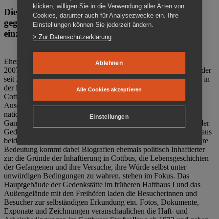
klicken, willigen Sie in die Verwendung aller Arten von
Die Gedenkstätte Zuchthaus Cottbus ist ein Ort
Cookies, darunter auch für Analysezwecke ein. Ihre
gegen das Vergessen. Anschaulich, nah und
Einstellungen können Sie jederzeit ändern.
einzigartig.
> Zur Datenschutzerklärung
Ehemalige politische Häftlinge der DDR gründeten im Oktober
Ablehnen
2007 den Verein Menschenrechtszentrum Cottbus e. V. (MRZ), der
seit 2011 Eigentümer des ehemaligen Gefängnisses (1860-2002) in
der Bautzener Straße und Träger der Gedenkstätte Zuchthaus
Alle Cookies akzeptieren
Cottbus ist. Im Zentrum der Arbeit der Gedenkstätte steht die
Auseinandersetzung mit politischem Unrecht während der
nationalsozialistischen Terrorherrschaft und der SED-Diktatur.
Einstellungen
Ganzjährig zeigen mehrere Dauer- und Sonderausstellungen in der
Gedenkstätte Zuchthaus Cottbus Beispiele politischen Unrechts aus
beiden deutschen Diktaturen des 20. Jahrhunderts. Eine besondere
Bedeutung kommt dabei Biografien ehemals politisch Inhaftierter
zu: die Gründe der Inhaftierung in Cottbus, die Lebensgeschichten
der Gefangenen und ihre Versuche, ihre Würde selbst unter
unwürdigen Bedingungen zu wahren, stehen im Fokus. Das
Hauptgebäude der Gedenkstätte im früheren Hafthaus I und das
Außengelände mit den Freihöfen laden die Besucherinnen und
Besucher zur selbständigen Erkundung ein. Fotos, Dokumente,
Exponate und Zeichnungen veranschaulichen die Haft- und