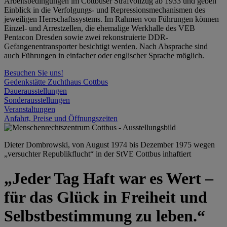
Arbeitsbedingungen im Cottbuser Strafvollzug ab 1933 und geben
Einblick in die Verfolgungs- und Repressionsmechanismen des
jeweiligen Herrschaftssystems. Im Rahmen von Führungen können
Einzel- und Arrestzellen, die ehemalige Werkhalle des VEB
Pentacon Dresden sowie zwei rekonstruierte DDR-
Gefangenentransporter besichtigt werden. Nach Absprache sind
auch Führungen in einfacher oder englischer Sprache möglich.
Besuchen Sie uns!
Gedenkstätte Zuchthaus Cottbus
Dauerausstellungen
Sonderausstellungen
Veranstaltungen
Anfahrt, Preise und Öffnungszeiten
Dieter Dombrowski, von August 1974 bis Dezember 1975 wegen
„versuchter Republikflucht“ in der StVE Cottbus inhaftiert
„Jeder Tag Haft war es Wert –
für das Glück in Freiheit und
Selbstbestimmung zu leben.“