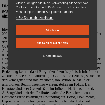
klicken, willigen Sie in die Verwendung aller Arten von
Die Gedenkstätte Zuchthaus Cottbus ist ein Ort
Cookies, darunter auch für Analysezwecke ein. Ihre
gegen das Vergessen. Anschaulich, nah und
Einstellungen können Sie jederzeit ändern.
einzigartig.
> Zur Datenschutzerklärung
Ehemalige politische Häftlinge der DDR gründeten im Oktober
Ablehnen
2007 den Verein Menschenrechtszentrum Cottbus e. V. (MRZ), der
seit 2011 Eigentümer des ehemaligen Gefängnisses (1860-2002) in
der Bautzener Straße und Träger der Gedenkstätte Zuchthaus
Alle Cookies akzeptieren
Cottbus ist. Im Zentrum der Arbeit der Gedenkstätte steht die
Auseinandersetzung mit politischem Unrecht während der
nationalsozialistischen Terrorherrschaft und der SED-Diktatur.
Einstellungen
Ganzjährig zeigen mehrere Dauer- und Sonderausstellungen in der
Gedenkstätte Zuchthaus Cottbus Beispiele politischen Unrechts aus
beiden deutschen Diktaturen des 20. Jahrhunderts. Eine besondere
Bedeutung kommt dabei Biografien ehemals politisch Inhaftierter
zu: die Gründe der Inhaftierung in Cottbus, die Lebensgeschichten
der Gefangenen und ihre Versuche, ihre Würde selbst unter
unwürdigen Bedingungen zu wahren, stehen im Fokus. Das
Hauptgebäude der Gedenkstätte im früheren Hafthaus I und das
Außengelände mit den Freihöfen laden die Besucherinnen und
Besucher zur selbständigen Erkundung ein. Fotos, Dokumente,
Exponate und Zeichnungen veranschaulichen die Haft- und