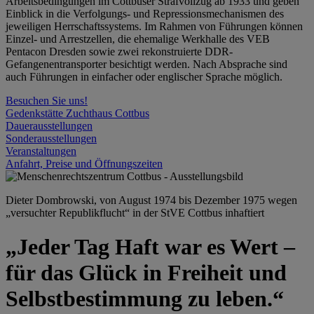
Arbeitsbedingungen im Cottbuser Strafvollzug ab 1933 und geben
Einblick in die Verfolgungs- und Repressionsmechanismen des
jeweiligen Herrschaftssystems. Im Rahmen von Führungen können
Einzel- und Arrestzellen, die ehemalige Werkhalle des VEB
Pentacon Dresden sowie zwei rekonstruierte DDR-
Gefangenentransporter besichtigt werden. Nach Absprache sind
auch Führungen in einfacher oder englischer Sprache möglich.
Besuchen Sie uns!
Gedenkstätte Zuchthaus Cottbus
Dauerausstellungen
Sonderausstellungen
Veranstaltungen
Anfahrt, Preise und Öffnungszeiten
Dieter Dombrowski, von August 1974 bis Dezember 1975 wegen
„versuchter Republikflucht“ in der StVE Cottbus inhaftiert
„Jeder Tag Haft war es Wert –
für das Glück in Freiheit und
Selbstbestimmung zu leben.“