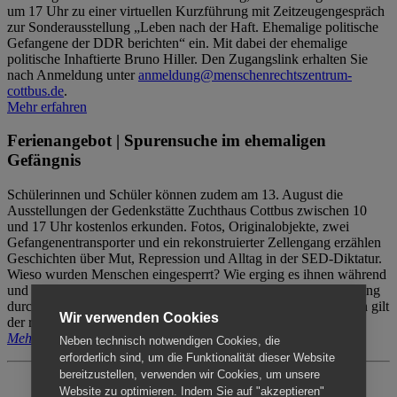
um 17 Uhr zu einer virtuellen Kurzführung mit Zeitzeugengespräch
zur Sonderausstellung „Leben nach der Haft. Ehemalige politische
Gefangene der DDR berichten“ ein. Mit dabei der ehemalige
politische Inhaftierte Bruno Hiller. Den Zugangslink erhalten Sie
nach Anmeldung unter
anmeldung@menschenrechtszentrum-
cottbus.de
.
Mehr erfahren
Ferienangebot | Spurensuche im ehemaligen
Gefängnis
Schülerinnen und Schüler können zudem am 13. August die
Ausstellungen der Gedenkstätte Zuchthaus Cottbus zwischen 10
und 17 Uhr kostenlos erkunden. Fotos, Originalobjekte, zwei
Gefangenentransporter und ein rekonstruierter Zellengang erzählen
Geschichten über Mut, Repression und Alltag in der SED-Diktatur.
Wieso wurden Menschen eingesperrt? Wie erging es ihnen während
und nach der Haft? Der Besuch erfolgt individuell ohne Betreuung
durch das Menschenrechtszentrum Cottbus. Für Begleitpersonen gilt
Wir verwenden Cookies
der reguläre Eintritt (8€ / ermäßigt 5€).
Mehr erfahren
Neben technisch notwendigen Cookies, die
erforderlich sind, um die Funktionalität dieser Website
bereitzustellen, verwenden wir Cookies, um unsere
Website zu optimieren. Indem Sie auf "akzeptieren"