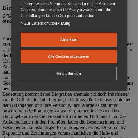
klicken, willigen Sie in die Verwendung aller Arten von
Die Gedenkstätte Zuchthaus Cottbus ist ein Ort
Cookies, darunter auch für Analysezwecke ein. Ihre
gegen das Vergessen. Anschaulich, nah und
Einstellungen können Sie jederzeit ändern.
einzigartig.
> Zur Datenschutzerklärung
Ehemalige politische Häftlinge der DDR gründeten im Oktober
Ablehnen
2007 den Verein Menschenrechtszentrum Cottbus e. V. (MRZ), der
seit 2011 Eigentümer des ehemaligen Gefängnisses (1860-2002) in
der Bautzener Straße und Träger der Gedenkstätte Zuchthaus
Alle Cookies akzeptieren
Cottbus ist. Im Zentrum der Arbeit der Gedenkstätte steht die
Auseinandersetzung mit politischem Unrecht während der
nationalsozialistischen Terrorherrschaft und der SED-Diktatur.
Einstellungen
Ganzjährig zeigen mehrere Dauer- und Sonderausstellungen in der
Gedenkstätte Zuchthaus Cottbus Beispiele politischen Unrechts aus
beiden deutschen Diktaturen des 20. Jahrhunderts. Eine besondere
Bedeutung kommt dabei Biografien ehemals politisch Inhaftierter
zu: die Gründe der Inhaftierung in Cottbus, die Lebensgeschichten
der Gefangenen und ihre Versuche, ihre Würde selbst unter
unwürdigen Bedingungen zu wahren, stehen im Fokus. Das
Hauptgebäude der Gedenkstätte im früheren Hafthaus I und das
Außengelände mit den Freihöfen laden die Besucherinnen und
Besucher zur selbständigen Erkundung ein. Fotos, Dokumente,
Exponate und Zeichnungen veranschaulichen die Haft- und