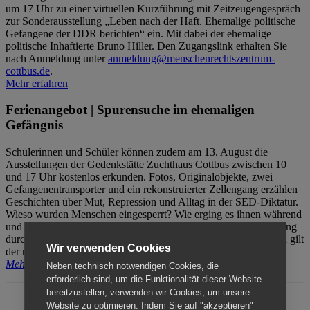
um 17 Uhr zu einer virtuellen Kurzführung mit Zeitzeugengespräch
zur Sonderausstellung „Leben nach der Haft. Ehemalige politische
Gefangene der DDR berichten“ ein. Mit dabei der ehemalige
politische Inhaftierte Bruno Hiller. Den Zugangslink erhalten Sie
nach Anmeldung unter
anmeldung@menschenrechtszentrum-
cottbus.de
.
Mehr erfahren
Ferienangebot | Spurensuche im ehemaligen
Gefängnis
Schülerinnen und Schüler können zudem am 13. August die
Ausstellungen der Gedenkstätte Zuchthaus Cottbus zwischen 10
und 17 Uhr kostenlos erkunden. Fotos, Originalobjekte, zwei
Gefangenentransporter und ein rekonstruierter Zellengang erzählen
Geschichten über Mut, Repression und Alltag in der SED-Diktatur.
Wieso wurden Menschen eingesperrt? Wie erging es ihnen während
und nach der Haft? Der Besuch erfolgt individuell ohne Betreuung
durch das Menschenrechtszentrum Cottbus. Für Begleitpersonen gilt
Wir verwenden Cookies
der reguläre Eintritt (8€ / ermäßigt 5€).
Mehr erfahren
Neben technisch notwendigen Cookies, die
erforderlich sind, um die Funktionalität dieser Website
bereitzustellen, verwenden wir Cookies, um unsere
Website zu optimieren. Indem Sie auf "akzeptieren"