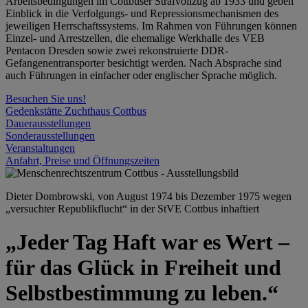
Arbeitsbedingungen im Cottbuser Strafvollzug ab 1933 und geben
Einblick in die Verfolgungs- und Repressionsmechanismen des
jeweiligen Herrschaftssystems. Im Rahmen von Führungen können
Einzel- und Arrestzellen, die ehemalige Werkhalle des VEB
Pentacon Dresden sowie zwei rekonstruierte DDR-
Gefangenentransporter besichtigt werden. Nach Absprache sind
auch Führungen in einfacher oder englischer Sprache möglich.
Besuchen Sie uns!
Gedenkstätte Zuchthaus Cottbus
Dauerausstellungen
Sonderausstellungen
Veranstaltungen
Anfahrt, Preise und Öffnungszeiten
Dieter Dombrowski, von August 1974 bis Dezember 1975 wegen
„versuchter Republikflucht“ in der StVE Cottbus inhaftiert
„Jeder Tag Haft war es Wert –
für das Glück in Freiheit und
Selbstbestimmung zu leben.“