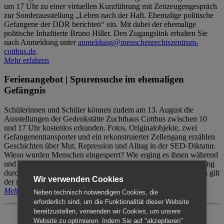
um 17 Uhr zu einer virtuellen Kurzführung mit Zeitzeugengespräch
zur Sonderausstellung „Leben nach der Haft. Ehemalige politische
Gefangene der DDR berichten“ ein. Mit dabei der ehemalige
politische Inhaftierte Bruno Hiller. Den Zugangslink erhalten Sie
nach Anmeldung unter
anmeldung@menschenrechtszentrum-
cottbus.de
.
Mehr erfahren
Ferienangebot | Spurensuche im ehemaligen
Gefängnis
Schülerinnen und Schüler können zudem am 13. August die
Ausstellungen der Gedenkstätte Zuchthaus Cottbus zwischen 10
und 17 Uhr kostenlos erkunden. Fotos, Originalobjekte, zwei
Gefangenentransporter und ein rekonstruierter Zellengang erzählen
Geschichten über Mut, Repression und Alltag in der SED-Diktatur.
Wieso wurden Menschen eingesperrt? Wie erging es ihnen während
und nach der Haft? Der Besuch erfolgt individuell ohne Betreuung
durch das Menschenrechtszentrum Cottbus. Für Begleitpersonen gilt
Wir verwenden Cookies
der reguläre Eintritt (8€ / ermäßigt 5€).
Mehr erfahren
Neben technisch notwendigen Cookies, die
erforderlich sind, um die Funktionalität dieser Website
bereitzustellen, verwenden wir Cookies, um unsere
Website zu optimieren. Indem Sie auf "akzeptieren"