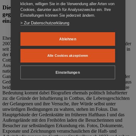
klicken, willigen Sie in die Verwendung aller Arten von
Die Gedenkstätte Zuchthaus Cottbus ist ein Ort
Cookies, darunter auch für Analysezwecke ein. Ihre
gegen das Vergessen. Anschaulich, nah und
Einstellungen können Sie jederzeit ändern.
einzigartig.
> Zur Datenschutzerklärung
Ehemalige politische Häftlinge der DDR gründeten im Oktober
Ablehnen
2007 den Verein Menschenrechtszentrum Cottbus e. V. (MRZ), der
seit 2011 Eigentümer des ehemaligen Gefängnisses (1860-2002) in
der Bautzener Straße und Träger der Gedenkstätte Zuchthaus
Alle Cookies akzeptieren
Cottbus ist. Im Zentrum der Arbeit der Gedenkstätte steht die
Auseinandersetzung mit politischem Unrecht während der
nationalsozialistischen Terrorherrschaft und der SED-Diktatur.
Einstellungen
Ganzjährig zeigen mehrere Dauer- und Sonderausstellungen in der
Gedenkstätte Zuchthaus Cottbus Beispiele politischen Unrechts aus
beiden deutschen Diktaturen des 20. Jahrhunderts. Eine besondere
Bedeutung kommt dabei Biografien ehemals politisch Inhaftierter
zu: die Gründe der Inhaftierung in Cottbus, die Lebensgeschichten
der Gefangenen und ihre Versuche, ihre Würde selbst unter
unwürdigen Bedingungen zu wahren, stehen im Fokus. Das
Hauptgebäude der Gedenkstätte im früheren Hafthaus I und das
Außengelände mit den Freihöfen laden die Besucherinnen und
Besucher zur selbständigen Erkundung ein. Fotos, Dokumente,
Exponate und Zeichnungen veranschaulichen die Haft- und