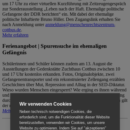
um 17 Uhr zu einer virtuellen Kurzführung mit Zeitzeugengespräch
zur Sonderausstellung „Leben nach der Haft. Ehemalige politische
Gefangene der DDR berichten“ ein. Mit dabei der ehemalige
politische Inhaftierte Bruno Hiller. Den Zugangslink erhalten Sie
nach Anmeldung unter
anmeldung@menschenrechtszentrum-
cottbus.de
.
Mehr erfahren
Ferienangebot | Spurensuche im ehemaligen
Gefängnis
Schülerinnen und Schüler können zudem am 13. August die
Ausstellungen der Gedenkstätte Zuchthaus Cottbus zwischen 10
und 17 Uhr kostenlos erkunden. Fotos, Originalobjekte, zwei
Gefangenentransporter und ein rekonstruierter Zellengang erzählen
Geschichten über Mut, Repression und Alltag in der SED-Diktatur.
Wieso wurden Menschen eingesperrt? Wie erging es ihnen während
und nach der Haft? Der Besuch erfolgt individuell ohne Betreuung
durch das Menschenrechtszentrum Cottbus. Für Begleitpersonen gilt
Wir verwenden Cookies
der reguläre Eintritt (8€ / ermäßigt 5€).
Mehr erfahren
Neben technisch notwendigen Cookies, die
erforderlich sind, um die Funktionalität dieser Website
bereitzustellen, verwenden wir Cookies, um unsere
Website zu optimieren. Indem Sie auf "akzeptieren"