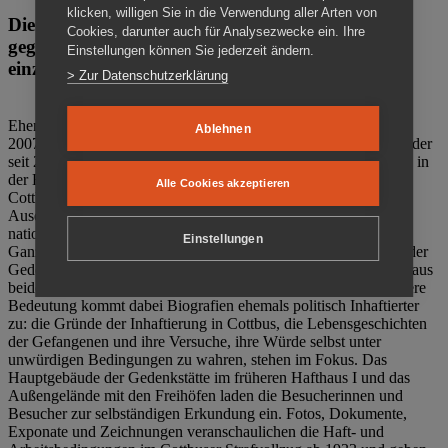
klicken, willigen Sie in die Verwendung aller Arten von
Die Gedenkstätte Zuchthaus Cottbus ist ein Ort
Cookies, darunter auch für Analysezwecke ein. Ihre
gegen das Vergessen. Anschaulich, nah und
Einstellungen können Sie jederzeit ändern.
einzigartig.
> Zur Datenschutzerklärung
Ehemalige politische Häftlinge der DDR gründeten im Oktober
Ablehnen
2007 den Verein Menschenrechtszentrum Cottbus e. V. (MRZ), der
seit 2011 Eigentümer des ehemaligen Gefängnisses (1860-2002) in
der Bautzener Straße und Träger der Gedenkstätte Zuchthaus
Alle Cookies akzeptieren
Cottbus ist. Im Zentrum der Arbeit der Gedenkstätte steht die
Auseinandersetzung mit politischem Unrecht während der
nationalsozialistischen Terrorherrschaft und der SED-Diktatur.
Einstellungen
Ganzjährig zeigen mehrere Dauer- und Sonderausstellungen in der
Gedenkstätte Zuchthaus Cottbus Beispiele politischen Unrechts aus
beiden deutschen Diktaturen des 20. Jahrhunderts. Eine besondere
Bedeutung kommt dabei Biografien ehemals politisch Inhaftierter
zu: die Gründe der Inhaftierung in Cottbus, die Lebensgeschichten
der Gefangenen und ihre Versuche, ihre Würde selbst unter
unwürdigen Bedingungen zu wahren, stehen im Fokus. Das
Hauptgebäude der Gedenkstätte im früheren Hafthaus I und das
Außengelände mit den Freihöfen laden die Besucherinnen und
Besucher zur selbständigen Erkundung ein. Fotos, Dokumente,
Exponate und Zeichnungen veranschaulichen die Haft- und