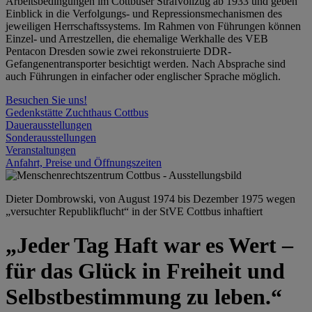
Arbeitsbedingungen im Cottbuser Strafvollzug ab 1933 und geben
Einblick in die Verfolgungs- und Repressionsmechanismen des
jeweiligen Herrschaftssystems. Im Rahmen von Führungen können
Einzel- und Arrestzellen, die ehemalige Werkhalle des VEB
Pentacon Dresden sowie zwei rekonstruierte DDR-
Gefangenentransporter besichtigt werden. Nach Absprache sind
auch Führungen in einfacher oder englischer Sprache möglich.
Besuchen Sie uns!
Gedenkstätte Zuchthaus Cottbus
Dauerausstellungen
Sonderausstellungen
Veranstaltungen
Anfahrt, Preise und Öffnungszeiten
Dieter Dombrowski, von August 1974 bis Dezember 1975 wegen
„versuchter Republikflucht“ in der StVE Cottbus inhaftiert
„Jeder Tag Haft war es Wert –
für das Glück in Freiheit und
Selbstbestimmung zu leben.“