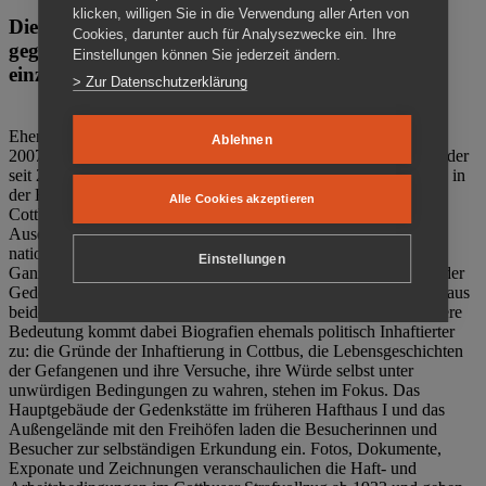
klicken, willigen Sie in die Verwendung aller Arten von
Die Gedenkstätte Zuchthaus Cottbus ist ein Ort
Cookies, darunter auch für Analysezwecke ein. Ihre
gegen das Vergessen. Anschaulich, nah und
Einstellungen können Sie jederzeit ändern.
einzigartig.
> Zur Datenschutzerklärung
Ehemalige politische Häftlinge der DDR gründeten im Oktober
Ablehnen
2007 den Verein Menschenrechtszentrum Cottbus e. V. (MRZ), der
seit 2011 Eigentümer des ehemaligen Gefängnisses (1860-2002) in
der Bautzener Straße und Träger der Gedenkstätte Zuchthaus
Alle Cookies akzeptieren
Cottbus ist. Im Zentrum der Arbeit der Gedenkstätte steht die
Auseinandersetzung mit politischem Unrecht während der
nationalsozialistischen Terrorherrschaft und der SED-Diktatur.
Einstellungen
Ganzjährig zeigen mehrere Dauer- und Sonderausstellungen in der
Gedenkstätte Zuchthaus Cottbus Beispiele politischen Unrechts aus
beiden deutschen Diktaturen des 20. Jahrhunderts. Eine besondere
Bedeutung kommt dabei Biografien ehemals politisch Inhaftierter
zu: die Gründe der Inhaftierung in Cottbus, die Lebensgeschichten
der Gefangenen und ihre Versuche, ihre Würde selbst unter
unwürdigen Bedingungen zu wahren, stehen im Fokus. Das
Hauptgebäude der Gedenkstätte im früheren Hafthaus I und das
Außengelände mit den Freihöfen laden die Besucherinnen und
Besucher zur selbständigen Erkundung ein. Fotos, Dokumente,
Exponate und Zeichnungen veranschaulichen die Haft- und