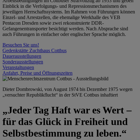
Arbeitsbedingungen im Cottbuser Strafvollzug ab 1933 und geben
Einblick in die Verfolgungs- und Repressionsmechanismen des
jeweiligen Herrschaftssystems. Im Rahmen von Führungen können
Einzel- und Arrestzellen, die ehemalige Werkhalle des VEB
Pentacon Dresden sowie zwei rekonstruierte DDR-
Gefangenentransporter besichtigt werden. Nach Absprache sind
auch Führungen in einfacher oder englischer Sprache möglich.
Besuchen Sie uns!
Gedenkstätte Zuchthaus Cottbus
Dauerausstellungen
Sonderausstellungen
Veranstaltungen
Anfahrt, Preise und Öffnungszeiten
Dieter Dombrowski, von August 1974 bis Dezember 1975 wegen
„versuchter Republikflucht“ in der StVE Cottbus inhaftiert
„Jeder Tag Haft war es Wert –
für das Glück in Freiheit und
Selbstbestimmung zu leben.“