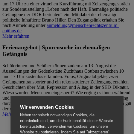
um 17 Uhr zu einer virtuellen Kurzführung mit Zeitzeugengespräch
zur Sonderausstellung „Leben nach der Haft. Ehemalige politische
Gefangene der DDR berichten“ ein. Mit dabei der ehemalige
politische Inhaftierte Bruno Hiller. Den Zugangslink erhalten Sie
nach Anmeldung unter
anmeldung@menschenrechtszentrum-
cottbus.de
.
Mehr erfahren
Ferienangebot | Spurensuche im ehemaligen
Gefängnis
Schülerinnen und Schüler können zudem am 13. August die
Ausstellungen der Gedenkstätte Zuchthaus Cottbus zwischen 10
und 17 Uhr kostenlos erkunden. Fotos, Originalobjekte, zwei
Gefangenentransporter und ein rekonstruierter Zellengang erzählen
Geschichten über Mut, Repression und Alltag in der SED-Diktatur.
Wieso wurden Menschen eingesperrt? Wie erging es ihnen während
und nach der Haft? Der Besuch erfolgt individuell ohne Betreuung
durch das Menschenrechtszentrum Cottbus. Für Begleitpersonen gilt
Wir verwenden Cookies
der reguläre Eintritt (8€ / ermäßigt 5€).
Mehr erfahren
Neben technisch notwendigen Cookies, die
erforderlich sind, um die Funktionalität dieser Website
bereitzustellen, verwenden wir Cookies, um unsere
Website zu optimieren. Indem Sie auf "akzeptieren"