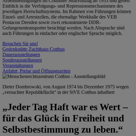
Arbeitsbedingungen im Cottbuser Strafvollzug ab 1933 und geben
Einblick in die Verfolgungs- und Repressionsmechanismen des
jeweiligen Herrschaftssystems. Im Rahmen von Führungen können
Einzel- und Arrestzellen, die ehemalige Werkhalle des VEB
Pentacon Dresden sowie zwei rekonstruierte DDR-
Gefangenentransporter besichtigt werden. Nach Absprache sind
auch Führungen in einfacher oder englischer Sprache möglich.
Besuchen Sie uns!
Gedenkstätte Zuchthaus Cottbus
Dauerausstellungen
Sonderausstellungen
Veranstaltungen
Anfahrt, Preise und Öffnungszeiten
Dieter Dombrowski, von August 1974 bis Dezember 1975 wegen
„versuchter Republikflucht“ in der StVE Cottbus inhaftiert
„Jeder Tag Haft war es Wert –
für das Glück in Freiheit und
Selbstbestimmung zu leben.“