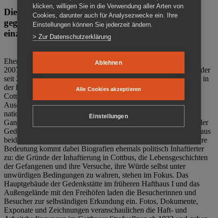
klicken, willigen Sie in die Verwendung aller Arten von
Die Gedenkstätte Zuchthaus Cottbus ist ein Ort
Cookies, darunter auch für Analysezwecke ein. Ihre
gegen das Vergessen. Anschaulich, nah und
Einstellungen können Sie jederzeit ändern.
einzigartig.
> Zur Datenschutzerklärung
Ehemalige politische Häftlinge der DDR gründeten im Oktober
Ablehnen
2007 den Verein Menschenrechtszentrum Cottbus e. V. (MRZ), der
seit 2011 Eigentümer des ehemaligen Gefängnisses (1860-2002) in
der Bautzener Straße und Träger der Gedenkstätte Zuchthaus
Alle Cookies akzeptieren
Cottbus ist. Im Zentrum der Arbeit der Gedenkstätte steht die
Auseinandersetzung mit politischem Unrecht während der
nationalsozialistischen Terrorherrschaft und der SED-Diktatur.
Einstellungen
Ganzjährig zeigen mehrere Dauer- und Sonderausstellungen in der
Gedenkstätte Zuchthaus Cottbus Beispiele politischen Unrechts aus
beiden deutschen Diktaturen des 20. Jahrhunderts. Eine besondere
Bedeutung kommt dabei Biografien ehemals politisch Inhaftierter
zu: die Gründe der Inhaftierung in Cottbus, die Lebensgeschichten
der Gefangenen und ihre Versuche, ihre Würde selbst unter
unwürdigen Bedingungen zu wahren, stehen im Fokus. Das
Hauptgebäude der Gedenkstätte im früheren Hafthaus I und das
Außengelände mit den Freihöfen laden die Besucherinnen und
Besucher zur selbständigen Erkundung ein. Fotos, Dokumente,
Exponate und Zeichnungen veranschaulichen die Haft- und