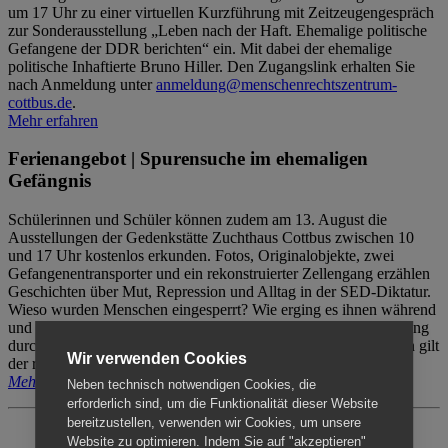
um 17 Uhr zu einer virtuellen Kurzführung mit Zeitzeugengespräch
zur Sonderausstellung „Leben nach der Haft. Ehemalige politische
Gefangene der DDR berichten“ ein. Mit dabei der ehemalige
politische Inhaftierte Bruno Hiller. Den Zugangslink erhalten Sie
nach Anmeldung unter
anmeldung@menschenrechtszentrum-
cottbus.de
.
Mehr erfahren
Ferienangebot | Spurensuche im ehemaligen
Gefängnis
Schülerinnen und Schüler können zudem am 13. August die
Ausstellungen der Gedenkstätte Zuchthaus Cottbus zwischen 10
und 17 Uhr kostenlos erkunden. Fotos, Originalobjekte, zwei
Gefangenentransporter und ein rekonstruierter Zellengang erzählen
Geschichten über Mut, Repression und Alltag in der SED-Diktatur.
Wieso wurden Menschen eingesperrt? Wie erging es ihnen während
und nach der Haft? Der Besuch erfolgt individuell ohne Betreuung
durch das Menschenrechtszentrum Cottbus. Für Begleitpersonen gilt
Wir verwenden Cookies
der reguläre Eintritt (8€ / ermäßigt 5€).
Mehr erfahren
Neben technisch notwendigen Cookies, die
erforderlich sind, um die Funktionalität dieser Website
bereitzustellen, verwenden wir Cookies, um unsere
Website zu optimieren. Indem Sie auf "akzeptieren"