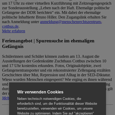
um 17 Uhr zu einer virtuellen Kurzführung mit Zeitzeugengespräch
zur Sonderausstellung „Leben nach der Haft. Ehemalige politische
Gefangene der DDR berichten“ ein. Mit dabei der ehemalige
politische Inhaftierte Bruno Hiller. Den Zugangslink erhalten Sie
nach Anmeldung unter
anmeldung@menschenrechtszentrum-
cottbus.de
.
Mehr erfahren
Ferienangebot | Spurensuche im ehemaligen
Gefängnis
Schülerinnen und Schüler können zudem am 13. August die
Ausstellungen der Gedenkstätte Zuchthaus Cottbus zwischen 10
und 17 Uhr kostenlos erkunden. Fotos, Originalobjekte, zwei
Gefangenentransporter und ein rekonstruierter Zellengang erzählen
Geschichten über Mut, Repression und Alltag in der SED-Diktatur.
Wieso wurden Menschen eingesperrt? Wie erging es ihnen während
und nach der Haft? Der Besuch erfolgt individuell ohne Betreuung
durch das Menschenrechtszentrum Cottbus. Für Begleitpersonen gilt
Wir verwenden Cookies
der reguläre Eintritt (8€ / ermäßigt 5€).
Mehr erfahren
Neben technisch notwendigen Cookies, die
erforderlich sind, um die Funktionalität dieser Website
bereitzustellen, verwenden wir Cookies, um unsere
Website zu optimieren. Indem Sie auf "akzeptieren"