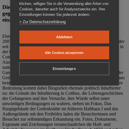
klicken, willigen Sie in die Verwendung aller Arten von
Die Gedenkstätte Zuchthaus Cottbus ist ein Ort
Cookies, darunter auch für Analysezwecke ein. Ihre
gegen das Vergessen. Anschaulich, nah und
Einstellungen können Sie jederzeit ändern.
einzigartig.
> Zur Datenschutzerklärung
Ehemalige politische Häftlinge der DDR gründeten im Oktober
Ablehnen
2007 den Verein Menschenrechtszentrum Cottbus e. V. (MRZ), der
seit 2011 Eigentümer des ehemaligen Gefängnisses (1860-2002) in
der Bautzener Straße und Träger der Gedenkstätte Zuchthaus
Alle Cookies akzeptieren
Cottbus ist. Im Zentrum der Arbeit der Gedenkstätte steht die
Auseinandersetzung mit politischem Unrecht während der
nationalsozialistischen Terrorherrschaft und der SED-Diktatur.
Einstellungen
Ganzjährig zeigen mehrere Dauer- und Sonderausstellungen in der
Gedenkstätte Zuchthaus Cottbus Beispiele politischen Unrechts aus
beiden deutschen Diktaturen des 20. Jahrhunderts. Eine besondere
Bedeutung kommt dabei Biografien ehemals politisch Inhaftierter
zu: die Gründe der Inhaftierung in Cottbus, die Lebensgeschichten
der Gefangenen und ihre Versuche, ihre Würde selbst unter
unwürdigen Bedingungen zu wahren, stehen im Fokus. Das
Hauptgebäude der Gedenkstätte im früheren Hafthaus I und das
Außengelände mit den Freihöfen laden die Besucherinnen und
Besucher zur selbständigen Erkundung ein. Fotos, Dokumente,
Exponate und Zeichnungen veranschaulichen die Haft- und