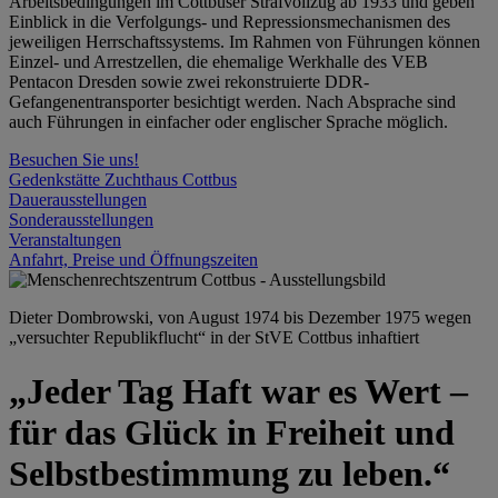
Arbeitsbedingungen im Cottbuser Strafvollzug ab 1933 und geben
Einblick in die Verfolgungs- und Repressionsmechanismen des
jeweiligen Herrschaftssystems. Im Rahmen von Führungen können
Einzel- und Arrestzellen, die ehemalige Werkhalle des VEB
Pentacon Dresden sowie zwei rekonstruierte DDR-
Gefangenentransporter besichtigt werden. Nach Absprache sind
auch Führungen in einfacher oder englischer Sprache möglich.
Besuchen Sie uns!
Gedenkstätte Zuchthaus Cottbus
Dauerausstellungen
Sonderausstellungen
Veranstaltungen
Anfahrt, Preise und Öffnungszeiten
Dieter Dombrowski, von August 1974 bis Dezember 1975 wegen
„versuchter Republikflucht“ in der StVE Cottbus inhaftiert
„Jeder Tag Haft war es Wert –
für das Glück in Freiheit und
Selbstbestimmung zu leben.“