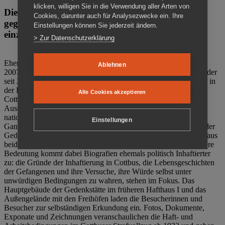
klicken, willigen Sie in die Verwendung aller Arten von
Die Gedenkstätte Zuchthaus Cottbus ist ein Ort
Cookies, darunter auch für Analysezwecke ein. Ihre
gegen das Vergessen. Anschaulich, nah und
Einstellungen können Sie jederzeit ändern.
einzigartig.
> Zur Datenschutzerklärung
Ehemalige politische Häftlinge der DDR gründeten im Oktober
Ablehnen
2007 den Verein Menschenrechtszentrum Cottbus e. V. (MRZ), der
seit 2011 Eigentümer des ehemaligen Gefängnisses (1860-2002) in
der Bautzener Straße und Träger der Gedenkstätte Zuchthaus
Alle Cookies akzeptieren
Cottbus ist. Im Zentrum der Arbeit der Gedenkstätte steht die
Auseinandersetzung mit politischem Unrecht während der
nationalsozialistischen Terrorherrschaft und der SED-Diktatur.
Einstellungen
Ganzjährig zeigen mehrere Dauer- und Sonderausstellungen in der
Gedenkstätte Zuchthaus Cottbus Beispiele politischen Unrechts aus
beiden deutschen Diktaturen des 20. Jahrhunderts. Eine besondere
Bedeutung kommt dabei Biografien ehemals politisch Inhaftierter
zu: die Gründe der Inhaftierung in Cottbus, die Lebensgeschichten
der Gefangenen und ihre Versuche, ihre Würde selbst unter
unwürdigen Bedingungen zu wahren, stehen im Fokus. Das
Hauptgebäude der Gedenkstätte im früheren Hafthaus I und das
Außengelände mit den Freihöfen laden die Besucherinnen und
Besucher zur selbständigen Erkundung ein. Fotos, Dokumente,
Exponate und Zeichnungen veranschaulichen die Haft- und