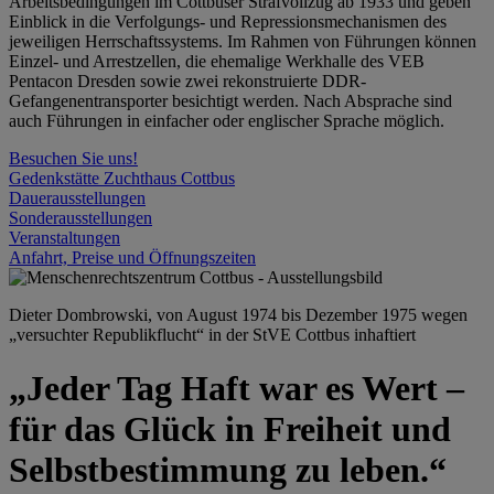
Arbeitsbedingungen im Cottbuser Strafvollzug ab 1933 und geben
Einblick in die Verfolgungs- und Repressionsmechanismen des
jeweiligen Herrschaftssystems. Im Rahmen von Führungen können
Einzel- und Arrestzellen, die ehemalige Werkhalle des VEB
Pentacon Dresden sowie zwei rekonstruierte DDR-
Gefangenentransporter besichtigt werden. Nach Absprache sind
auch Führungen in einfacher oder englischer Sprache möglich.
Besuchen Sie uns!
Gedenkstätte Zuchthaus Cottbus
Dauerausstellungen
Sonderausstellungen
Veranstaltungen
Anfahrt, Preise und Öffnungszeiten
Dieter Dombrowski, von August 1974 bis Dezember 1975 wegen
„versuchter Republikflucht“ in der StVE Cottbus inhaftiert
„Jeder Tag Haft war es Wert –
für das Glück in Freiheit und
Selbstbestimmung zu leben.“