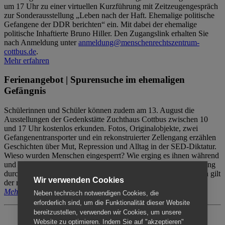
um 17 Uhr zu einer virtuellen Kurzführung mit Zeitzeugengespräch
zur Sonderausstellung „Leben nach der Haft. Ehemalige politische
Gefangene der DDR berichten“ ein. Mit dabei der ehemalige
politische Inhaftierte Bruno Hiller. Den Zugangslink erhalten Sie
nach Anmeldung unter
anmeldung@menschenrechtszentrum-
cottbus.de
.
Mehr erfahren
Ferienangebot | Spurensuche im ehemaligen
Gefängnis
Schülerinnen und Schüler können zudem am 13. August die
Ausstellungen der Gedenkstätte Zuchthaus Cottbus zwischen 10
und 17 Uhr kostenlos erkunden. Fotos, Originalobjekte, zwei
Gefangenentransporter und ein rekonstruierter Zellengang erzählen
Geschichten über Mut, Repression und Alltag in der SED-Diktatur.
Wieso wurden Menschen eingesperrt? Wie erging es ihnen während
und nach der Haft? Der Besuch erfolgt individuell ohne Betreuung
durch das Menschenrechtszentrum Cottbus. Für Begleitpersonen gilt
Wir verwenden Cookies
der reguläre Eintritt (8€ / ermäßigt 5€).
Mehr erfahren
Neben technisch notwendigen Cookies, die
erforderlich sind, um die Funktionalität dieser Website
bereitzustellen, verwenden wir Cookies, um unsere
Website zu optimieren. Indem Sie auf "akzeptieren"