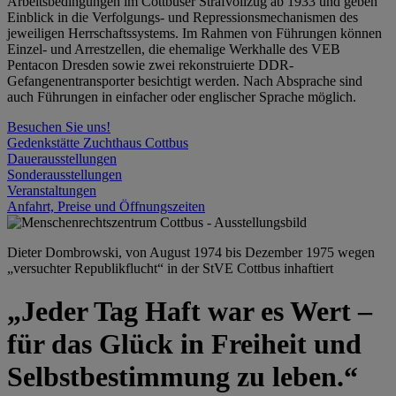
Arbeitsbedingungen im Cottbuser Strafvollzug ab 1933 und geben
Einblick in die Verfolgungs- und Repressionsmechanismen des
jeweiligen Herrschaftssystems. Im Rahmen von Führungen können
Einzel- und Arrestzellen, die ehemalige Werkhalle des VEB
Pentacon Dresden sowie zwei rekonstruierte DDR-
Gefangenentransporter besichtigt werden. Nach Absprache sind
auch Führungen in einfacher oder englischer Sprache möglich.
Besuchen Sie uns!
Gedenkstätte Zuchthaus Cottbus
Dauerausstellungen
Sonderausstellungen
Veranstaltungen
Anfahrt, Preise und Öffnungszeiten
Dieter Dombrowski, von August 1974 bis Dezember 1975 wegen
„versuchter Republikflucht“ in der StVE Cottbus inhaftiert
„Jeder Tag Haft war es Wert –
für das Glück in Freiheit und
Selbstbestimmung zu leben.“