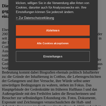
klicken, willigen Sie in die Verwendung aller Arten von
Die Gedenkstätte Zuchthaus Cottbus ist ein Ort
Cookies, darunter auch für Analysezwecke ein. Ihre
gegen das Vergessen. Anschaulich, nah und
Einstellungen können Sie jederzeit ändern.
einzigartig.
> Zur Datenschutzerklärung
Ehemalige politische Häftlinge der DDR gründeten im Oktober
Ablehnen
2007 den Verein Menschenrechtszentrum Cottbus e. V. (MRZ), der
seit 2011 Eigentümer des ehemaligen Gefängnisses (1860-2002) in
der Bautzener Straße und Träger der Gedenkstätte Zuchthaus
Alle Cookies akzeptieren
Cottbus ist. Im Zentrum der Arbeit der Gedenkstätte steht die
Auseinandersetzung mit politischem Unrecht während der
nationalsozialistischen Terrorherrschaft und der SED-Diktatur.
Einstellungen
Ganzjährig zeigen mehrere Dauer- und Sonderausstellungen in der
Gedenkstätte Zuchthaus Cottbus Beispiele politischen Unrechts aus
beiden deutschen Diktaturen des 20. Jahrhunderts. Eine besondere
Bedeutung kommt dabei Biografien ehemals politisch Inhaftierter
zu: die Gründe der Inhaftierung in Cottbus, die Lebensgeschichten
der Gefangenen und ihre Versuche, ihre Würde selbst unter
unwürdigen Bedingungen zu wahren, stehen im Fokus. Das
Hauptgebäude der Gedenkstätte im früheren Hafthaus I und das
Außengelände mit den Freihöfen laden die Besucherinnen und
Besucher zur selbständigen Erkundung ein. Fotos, Dokumente,
Exponate und Zeichnungen veranschaulichen die Haft- und