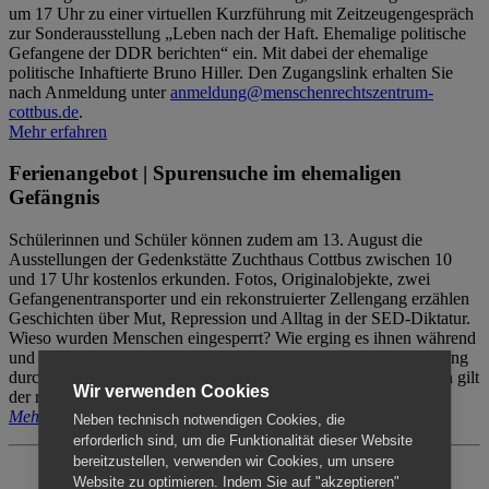
um 17 Uhr zu einer virtuellen Kurzführung mit Zeitzeugengespräch
zur Sonderausstellung „Leben nach der Haft. Ehemalige politische
Gefangene der DDR berichten“ ein. Mit dabei der ehemalige
politische Inhaftierte Bruno Hiller. Den Zugangslink erhalten Sie
nach Anmeldung unter
anmeldung@menschenrechtszentrum-
cottbus.de
.
Mehr erfahren
Ferienangebot | Spurensuche im ehemaligen
Gefängnis
Schülerinnen und Schüler können zudem am 13. August die
Ausstellungen der Gedenkstätte Zuchthaus Cottbus zwischen 10
und 17 Uhr kostenlos erkunden. Fotos, Originalobjekte, zwei
Gefangenentransporter und ein rekonstruierter Zellengang erzählen
Geschichten über Mut, Repression und Alltag in der SED-Diktatur.
Wieso wurden Menschen eingesperrt? Wie erging es ihnen während
und nach der Haft? Der Besuch erfolgt individuell ohne Betreuung
durch das Menschenrechtszentrum Cottbus. Für Begleitpersonen gilt
Wir verwenden Cookies
der reguläre Eintritt (8€ / ermäßigt 5€).
Mehr erfahren
Neben technisch notwendigen Cookies, die
erforderlich sind, um die Funktionalität dieser Website
bereitzustellen, verwenden wir Cookies, um unsere
Website zu optimieren. Indem Sie auf "akzeptieren"