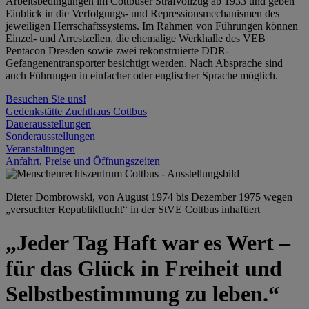
Arbeitsbedingungen im Cottbuser Strafvollzug ab 1933 und geben
Einblick in die Verfolgungs- und Repressionsmechanismen des
jeweiligen Herrschaftssystems. Im Rahmen von Führungen können
Einzel- und Arrestzellen, die ehemalige Werkhalle des VEB
Pentacon Dresden sowie zwei rekonstruierte DDR-
Gefangenentransporter besichtigt werden. Nach Absprache sind
auch Führungen in einfacher oder englischer Sprache möglich.
Besuchen Sie uns!
Gedenkstätte Zuchthaus Cottbus
Dauerausstellungen
Sonderausstellungen
Veranstaltungen
Anfahrt, Preise und Öffnungszeiten
Dieter Dombrowski, von August 1974 bis Dezember 1975 wegen
„versuchter Republikflucht“ in der StVE Cottbus inhaftiert
„Jeder Tag Haft war es Wert –
für das Glück in Freiheit und
Selbstbestimmung zu leben.“