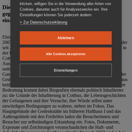
klicken, willigen Sie in die Verwendung aller Arten von
Die Gedenkstätte Zuchthaus Cottbus ist ein Ort
Cookies, darunter auch für Analysezwecke ein. Ihre
gegen das Vergessen. Anschaulich, nah und
Einstellungen können Sie jederzeit ändern.
einzigartig.
> Zur Datenschutzerklärung
Ehemalige politische Häftlinge der DDR gründeten im Oktober
Ablehnen
2007 den Verein Menschenrechtszentrum Cottbus e. V. (MRZ), der
seit 2011 Eigentümer des ehemaligen Gefängnisses (1860-2002) in
der Bautzener Straße und Träger der Gedenkstätte Zuchthaus
Alle Cookies akzeptieren
Cottbus ist. Im Zentrum der Arbeit der Gedenkstätte steht die
Auseinandersetzung mit politischem Unrecht während der
nationalsozialistischen Terrorherrschaft und der SED-Diktatur.
Einstellungen
Ganzjährig zeigen mehrere Dauer- und Sonderausstellungen in der
Gedenkstätte Zuchthaus Cottbus Beispiele politischen Unrechts aus
beiden deutschen Diktaturen des 20. Jahrhunderts. Eine besondere
Bedeutung kommt dabei Biografien ehemals politisch Inhaftierter
zu: die Gründe der Inhaftierung in Cottbus, die Lebensgeschichten
der Gefangenen und ihre Versuche, ihre Würde selbst unter
unwürdigen Bedingungen zu wahren, stehen im Fokus. Das
Hauptgebäude der Gedenkstätte im früheren Hafthaus I und das
Außengelände mit den Freihöfen laden die Besucherinnen und
Besucher zur selbständigen Erkundung ein. Fotos, Dokumente,
Exponate und Zeichnungen veranschaulichen die Haft- und