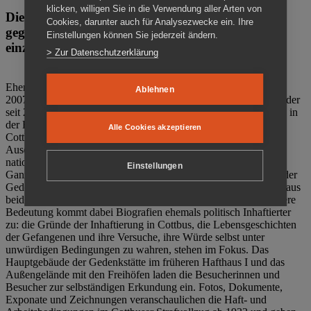
klicken, willigen Sie in die Verwendung aller Arten von
Die Gedenkstätte Zuchthaus Cottbus ist ein Ort
Cookies, darunter auch für Analysezwecke ein. Ihre
gegen das Vergessen. Anschaulich, nah und
Einstellungen können Sie jederzeit ändern.
einzigartig.
> Zur Datenschutzerklärung
Ehemalige politische Häftlinge der DDR gründeten im Oktober
Ablehnen
2007 den Verein Menschenrechtszentrum Cottbus e. V. (MRZ), der
seit 2011 Eigentümer des ehemaligen Gefängnisses (1860-2002) in
der Bautzener Straße und Träger der Gedenkstätte Zuchthaus
Alle Cookies akzeptieren
Cottbus ist. Im Zentrum der Arbeit der Gedenkstätte steht die
Auseinandersetzung mit politischem Unrecht während der
nationalsozialistischen Terrorherrschaft und der SED-Diktatur.
Einstellungen
Ganzjährig zeigen mehrere Dauer- und Sonderausstellungen in der
Gedenkstätte Zuchthaus Cottbus Beispiele politischen Unrechts aus
beiden deutschen Diktaturen des 20. Jahrhunderts. Eine besondere
Bedeutung kommt dabei Biografien ehemals politisch Inhaftierter
zu: die Gründe der Inhaftierung in Cottbus, die Lebensgeschichten
der Gefangenen und ihre Versuche, ihre Würde selbst unter
unwürdigen Bedingungen zu wahren, stehen im Fokus. Das
Hauptgebäude der Gedenkstätte im früheren Hafthaus I und das
Außengelände mit den Freihöfen laden die Besucherinnen und
Besucher zur selbständigen Erkundung ein. Fotos, Dokumente,
Exponate und Zeichnungen veranschaulichen die Haft- und