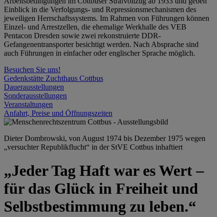
Arbeitsbedingungen im Cottbuser Strafvollzug ab 1933 und geben
Einblick in die Verfolgungs- und Repressionsmechanismen des
jeweiligen Herrschaftssystems. Im Rahmen von Führungen können
Einzel- und Arrestzellen, die ehemalige Werkhalle des VEB
Pentacon Dresden sowie zwei rekonstruierte DDR-
Gefangenentransporter besichtigt werden. Nach Absprache sind
auch Führungen in einfacher oder englischer Sprache möglich.
Besuchen Sie uns!
Gedenkstätte Zuchthaus Cottbus
Dauerausstellungen
Sonderausstellungen
Veranstaltungen
Anfahrt, Preise und Öffnungszeiten
Dieter Dombrowski, von August 1974 bis Dezember 1975 wegen
„versuchter Republikflucht“ in der StVE Cottbus inhaftiert
„Jeder Tag Haft war es Wert –
für das Glück in Freiheit und
Selbstbestimmung zu leben.“