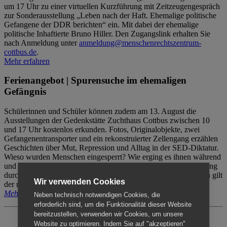
um 17 Uhr zu einer virtuellen Kurzführung mit Zeitzeugengespräch
zur Sonderausstellung „Leben nach der Haft. Ehemalige politische
Gefangene der DDR berichten“ ein. Mit dabei der ehemalige
politische Inhaftierte Bruno Hiller. Den Zugangslink erhalten Sie
nach Anmeldung unter
anmeldung@menschenrechtszentrum-
cottbus.de
.
Mehr erfahren
Ferienangebot | Spurensuche im ehemaligen
Gefängnis
Schülerinnen und Schüler können zudem am 13. August die
Ausstellungen der Gedenkstätte Zuchthaus Cottbus zwischen 10
und 17 Uhr kostenlos erkunden. Fotos, Originalobjekte, zwei
Gefangenentransporter und ein rekonstruierter Zellengang erzählen
Geschichten über Mut, Repression und Alltag in der SED-Diktatur.
Wieso wurden Menschen eingesperrt? Wie erging es ihnen während
und nach der Haft? Der Besuch erfolgt individuell ohne Betreuung
durch das Menschenrechtszentrum Cottbus. Für Begleitpersonen gilt
Wir verwenden Cookies
der reguläre Eintritt (8€ / ermäßigt 5€).
Mehr erfahren
Neben technisch notwendigen Cookies, die
erforderlich sind, um die Funktionalität dieser Website
bereitzustellen, verwenden wir Cookies, um unsere
Website zu optimieren. Indem Sie auf "akzeptieren"