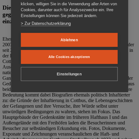
klicken, willigen Sie in die Verwendung aller Arten von
Die Gedenkstätte Zuchthaus Cottbus ist ein Ort
Cookies, darunter auch für Analysezwecke ein. Ihre
gegen das Vergessen. Anschaulich, nah und
Einstellungen können Sie jederzeit ändern.
einzigartig.
> Zur Datenschutzerklärung
Ehemalige politische Häftlinge der DDR gründeten im Oktober
Ablehnen
2007 den Verein Menschenrechtszentrum Cottbus e. V. (MRZ), der
seit 2011 Eigentümer des ehemaligen Gefängnisses (1860-2002) in
der Bautzener Straße und Träger der Gedenkstätte Zuchthaus
Alle Cookies akzeptieren
Cottbus ist. Im Zentrum der Arbeit der Gedenkstätte steht die
Auseinandersetzung mit politischem Unrecht während der
nationalsozialistischen Terrorherrschaft und der SED-Diktatur.
Einstellungen
Ganzjährig zeigen mehrere Dauer- und Sonderausstellungen in der
Gedenkstätte Zuchthaus Cottbus Beispiele politischen Unrechts aus
beiden deutschen Diktaturen des 20. Jahrhunderts. Eine besondere
Bedeutung kommt dabei Biografien ehemals politisch Inhaftierter
zu: die Gründe der Inhaftierung in Cottbus, die Lebensgeschichten
der Gefangenen und ihre Versuche, ihre Würde selbst unter
unwürdigen Bedingungen zu wahren, stehen im Fokus. Das
Hauptgebäude der Gedenkstätte im früheren Hafthaus I und das
Außengelände mit den Freihöfen laden die Besucherinnen und
Besucher zur selbständigen Erkundung ein. Fotos, Dokumente,
Exponate und Zeichnungen veranschaulichen die Haft- und