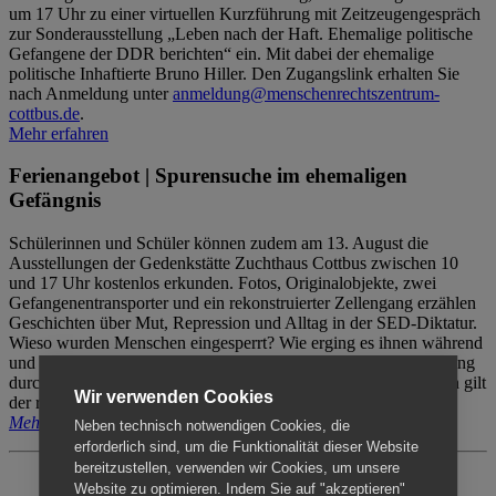
um 17 Uhr zu einer virtuellen Kurzführung mit Zeitzeugengespräch
zur Sonderausstellung „Leben nach der Haft. Ehemalige politische
Gefangene der DDR berichten“ ein. Mit dabei der ehemalige
politische Inhaftierte Bruno Hiller. Den Zugangslink erhalten Sie
nach Anmeldung unter
anmeldung@menschenrechtszentrum-
cottbus.de
.
Mehr erfahren
Ferienangebot | Spurensuche im ehemaligen
Gefängnis
Schülerinnen und Schüler können zudem am 13. August die
Ausstellungen der Gedenkstätte Zuchthaus Cottbus zwischen 10
und 17 Uhr kostenlos erkunden. Fotos, Originalobjekte, zwei
Gefangenentransporter und ein rekonstruierter Zellengang erzählen
Geschichten über Mut, Repression und Alltag in der SED-Diktatur.
Wieso wurden Menschen eingesperrt? Wie erging es ihnen während
und nach der Haft? Der Besuch erfolgt individuell ohne Betreuung
durch das Menschenrechtszentrum Cottbus. Für Begleitpersonen gilt
Wir verwenden Cookies
der reguläre Eintritt (8€ / ermäßigt 5€).
Mehr erfahren
Neben technisch notwendigen Cookies, die
erforderlich sind, um die Funktionalität dieser Website
bereitzustellen, verwenden wir Cookies, um unsere
Website zu optimieren. Indem Sie auf "akzeptieren"