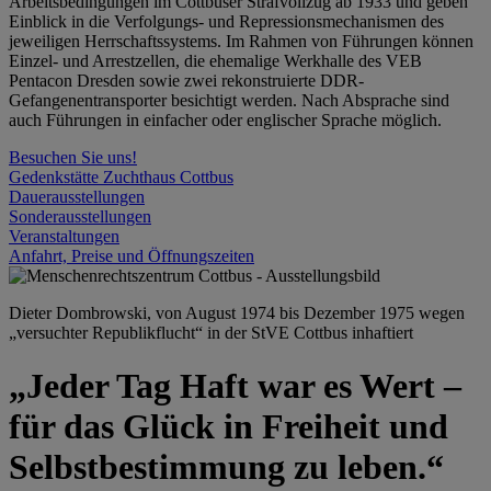
Arbeitsbedingungen im Cottbuser Strafvollzug ab 1933 und geben
Einblick in die Verfolgungs- und Repressionsmechanismen des
jeweiligen Herrschaftssystems. Im Rahmen von Führungen können
Einzel- und Arrestzellen, die ehemalige Werkhalle des VEB
Pentacon Dresden sowie zwei rekonstruierte DDR-
Gefangenentransporter besichtigt werden. Nach Absprache sind
auch Führungen in einfacher oder englischer Sprache möglich.
Besuchen Sie uns!
Gedenkstätte Zuchthaus Cottbus
Dauerausstellungen
Sonderausstellungen
Veranstaltungen
Anfahrt, Preise und Öffnungszeiten
Dieter Dombrowski, von August 1974 bis Dezember 1975 wegen
„versuchter Republikflucht“ in der StVE Cottbus inhaftiert
„Jeder Tag Haft war es Wert –
für das Glück in Freiheit und
Selbstbestimmung zu leben.“