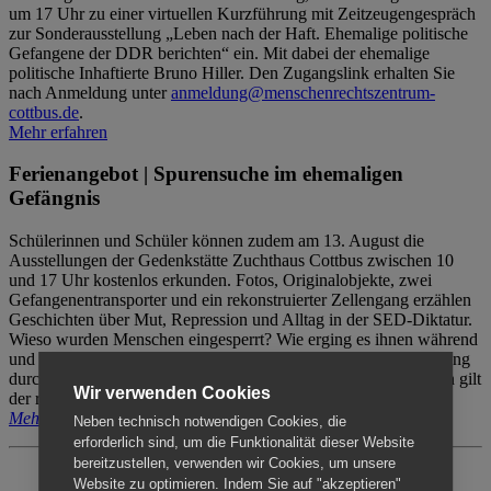
um 17 Uhr zu einer virtuellen Kurzführung mit Zeitzeugengespräch
zur Sonderausstellung „Leben nach der Haft. Ehemalige politische
Gefangene der DDR berichten“ ein. Mit dabei der ehemalige
politische Inhaftierte Bruno Hiller. Den Zugangslink erhalten Sie
nach Anmeldung unter
anmeldung@menschenrechtszentrum-
cottbus.de
.
Mehr erfahren
Ferienangebot | Spurensuche im ehemaligen
Gefängnis
Schülerinnen und Schüler können zudem am 13. August die
Ausstellungen der Gedenkstätte Zuchthaus Cottbus zwischen 10
und 17 Uhr kostenlos erkunden. Fotos, Originalobjekte, zwei
Gefangenentransporter und ein rekonstruierter Zellengang erzählen
Geschichten über Mut, Repression und Alltag in der SED-Diktatur.
Wieso wurden Menschen eingesperrt? Wie erging es ihnen während
und nach der Haft? Der Besuch erfolgt individuell ohne Betreuung
durch das Menschenrechtszentrum Cottbus. Für Begleitpersonen gilt
Wir verwenden Cookies
der reguläre Eintritt (8€ / ermäßigt 5€).
Mehr erfahren
Neben technisch notwendigen Cookies, die
erforderlich sind, um die Funktionalität dieser Website
bereitzustellen, verwenden wir Cookies, um unsere
Website zu optimieren. Indem Sie auf "akzeptieren"