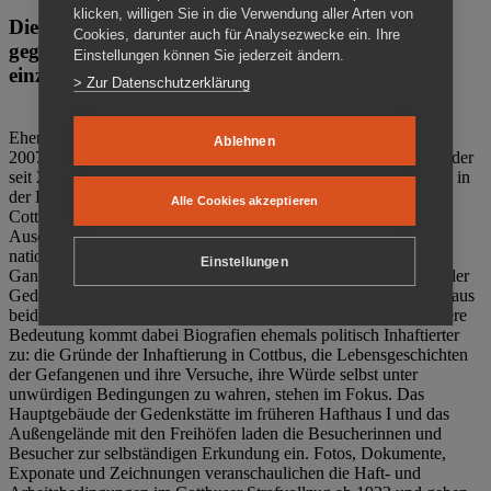
klicken, willigen Sie in die Verwendung aller Arten von
Die Gedenkstätte Zuchthaus Cottbus ist ein Ort
Cookies, darunter auch für Analysezwecke ein. Ihre
gegen das Vergessen. Anschaulich, nah und
Einstellungen können Sie jederzeit ändern.
einzigartig.
> Zur Datenschutzerklärung
Ehemalige politische Häftlinge der DDR gründeten im Oktober
Ablehnen
2007 den Verein Menschenrechtszentrum Cottbus e. V. (MRZ), der
seit 2011 Eigentümer des ehemaligen Gefängnisses (1860-2002) in
der Bautzener Straße und Träger der Gedenkstätte Zuchthaus
Alle Cookies akzeptieren
Cottbus ist. Im Zentrum der Arbeit der Gedenkstätte steht die
Auseinandersetzung mit politischem Unrecht während der
nationalsozialistischen Terrorherrschaft und der SED-Diktatur.
Einstellungen
Ganzjährig zeigen mehrere Dauer- und Sonderausstellungen in der
Gedenkstätte Zuchthaus Cottbus Beispiele politischen Unrechts aus
beiden deutschen Diktaturen des 20. Jahrhunderts. Eine besondere
Bedeutung kommt dabei Biografien ehemals politisch Inhaftierter
zu: die Gründe der Inhaftierung in Cottbus, die Lebensgeschichten
der Gefangenen und ihre Versuche, ihre Würde selbst unter
unwürdigen Bedingungen zu wahren, stehen im Fokus. Das
Hauptgebäude der Gedenkstätte im früheren Hafthaus I und das
Außengelände mit den Freihöfen laden die Besucherinnen und
Besucher zur selbständigen Erkundung ein. Fotos, Dokumente,
Exponate und Zeichnungen veranschaulichen die Haft- und