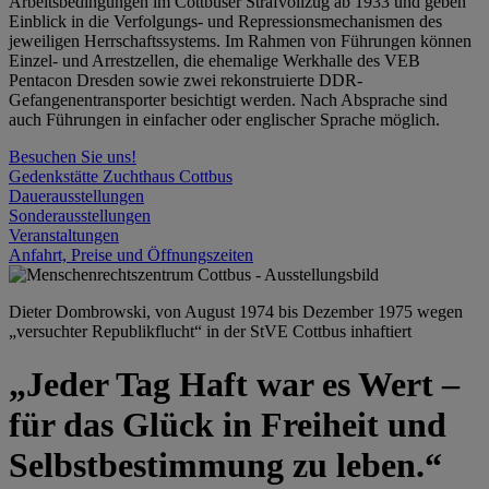
Arbeitsbedingungen im Cottbuser Strafvollzug ab 1933 und geben
Einblick in die Verfolgungs- und Repressionsmechanismen des
jeweiligen Herrschaftssystems. Im Rahmen von Führungen können
Einzel- und Arrestzellen, die ehemalige Werkhalle des VEB
Pentacon Dresden sowie zwei rekonstruierte DDR-
Gefangenentransporter besichtigt werden. Nach Absprache sind
auch Führungen in einfacher oder englischer Sprache möglich.
Besuchen Sie uns!
Gedenkstätte Zuchthaus Cottbus
Dauerausstellungen
Sonderausstellungen
Veranstaltungen
Anfahrt, Preise und Öffnungszeiten
Dieter Dombrowski, von August 1974 bis Dezember 1975 wegen
„versuchter Republikflucht“ in der StVE Cottbus inhaftiert
„Jeder Tag Haft war es Wert –
für das Glück in Freiheit und
Selbstbestimmung zu leben.“