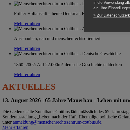
in die Verwendung all
ein. Ihre Einstellung
Früher Haftanstalt – heute Denkmal: Einen Ort im Wandel erle
> Zur Datenschutzerk
Mehr erfahren
Anschaulich, nah und menschenrechtsorientiert
Mehr erfahren
2
1860–2002: Auf 22.000m
deutsche Geschichte entdecken
Mehr erfahren
AKTUELLES
13. August 2026 |
65 Jahre Mauerbau - Leben mit und
Die Gedenkstätte Zuchthaus Cottbus lädt anlässlich des 65. Jahrest
Sonderausstellung „Leben nach der Haft. Ehemalige politische Gefang
unter
anmeldung@menschenrechtszentrum-cottbus.de
.
Mehr erfahren