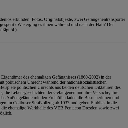
enlos erkunden. Fotos, Originalobjekte, zwei Gefangenentransporter
ngesperrt? Wie erging es ihnen während und nach der Haft? Der
äßigt 5€).
 Eigentümer des ehemaligen Gefängnisses (1860-2002) in der
it politischem Unrecht während der nationalsozialistischen
eispiele politischen Unrechts aus beiden deutschen Diktaturen des
us, die Lebensgeschichten der Gefangenen und ihre Versuche, ihre
das Außengelände mit den Freihöfen laden die Besucherinnen und
en im Cottbuser Strafvollzug ab 1933 und geben Einblick in die
, die ehemalige Werkhalle des VEB Pentacon Dresden sowie zwei
öglich.