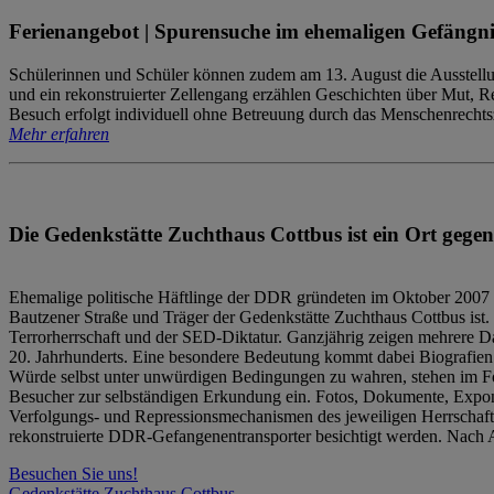
Ferienangebot | Spurensuche im ehemaligen Gefängni
Schülerinnen und Schüler können zudem am 13. August die Ausstellu
und ein rekonstruierter Zellengang erzählen Geschichten über Mut, 
Besuch erfolgt individuell ohne Betreuung durch das Menschenrechtszen
Mehr erfahren
Die Gedenkstätte Zuchthaus Cottbus ist ein Ort gegen
Ehemalige politische Häftlinge der DDR gründeten im Oktober 2007 
Bautzener Straße und Träger der Gedenkstätte Zuchthaus Cottbus ist. 
Terrorherrschaft und der SED-Diktatur. Ganzjährig zeigen mehrere Da
20. Jahrhunderts. Eine besondere Bedeutung kommt dabei Biografien e
Würde selbst unter unwürdigen Bedingungen zu wahren, stehen im Fo
Besucher zur selbständigen Erkundung ein. Fotos, Dokumente, Expon
Verfolgungs- und Repressionsmechanismen des jeweiligen Herrschaf
rekonstruierte DDR-Gefangenentransporter besichtigt werden. Nach A
Besuchen Sie uns!
Gedenkstätte Zuchthaus Cottbus