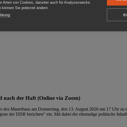
er Arten von Cookies, darunter auch für Analysezwecke
en können Sie jederzeit ändern.
ben
lärung
Ei
 nach der Haft (Online via Zoom)
ages des Mauerbaus am Donnerstag, den 13. August 2026 um 17 Uhr zu e
ene der DDR berichten“ ein. Mit dabei der ehemalige politische Inhaf