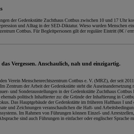
s
ngen der Gedenkstätte Zuchthaus Cottbus zwischen 10 und 17 Uhr kost
Repression und Alltag in der SED-Diktatur. Wieso wurden Menschen ei
trum Cottbus. Für Begleitpersonen gilt der reguläre Eintritt (8€ / erm
 das Vergessen. Anschaulich, nah und einzigartig.
den Verein Menschenrechtszentrum Cottbus e. V. (MRZ), der seit 2011
Im Zentrum der Arbeit der Gedenkstätte steht die Auseinandersetzung m
uer- und Sonderausstellungen in der Gedenkstätte Zuchthaus Cottbus B
hemals politisch Inhaftierter zu: die Gründe der Inhaftierung in Cottb
kus. Das Hauptgebäude der Gedenkstätte im früheren Hafthaus I und 
ate und Zeichnungen veranschaulichen die Haft- und Arbeitsbedingung
tssystems. Im Rahmen von Führungen können Einzel- und Arrestzellen
bsprache sind auch Führungen in einfacher oder englischer Sprache m