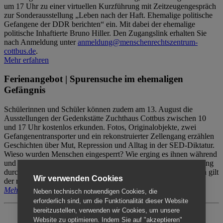
um 17 Uhr zu einer virtuellen Kurzführung mit Zeitzeugengespräch
zur Sonderausstellung „Leben nach der Haft. Ehemalige politische
Gefangene der DDR berichten“ ein. Mit dabei der ehemalige
politische Inhaftierte Bruno Hiller. Den Zugangslink erhalten Sie
nach Anmeldung unter
anmeldung@menschenrechtszentrum-
cottbus.de
.
Mehr erfahren
Ferienangebot | Spurensuche im ehemaligen
Gefängnis
Schülerinnen und Schüler können zudem am 13. August die
Ausstellungen der Gedenkstätte Zuchthaus Cottbus zwischen 10
und 17 Uhr kostenlos erkunden. Fotos, Originalobjekte, zwei
Gefangenentransporter und ein rekonstruierter Zellengang erzählen
Geschichten über Mut, Repression und Alltag in der SED-Diktatur.
Wieso wurden Menschen eingesperrt? Wie erging es ihnen während
und nach der Haft? Der Besuch erfolgt individuell ohne Betreuung
durch das Menschenrechtszentrum Cottbus. Für Begleitpersonen gilt
Wir verwenden Cookies
der reguläre Eintritt (8€ / ermäßigt 5€).
Mehr erfahren
Neben technisch notwendigen Cookies, die
erforderlich sind, um die Funktionalität dieser Website
bereitzustellen, verwenden wir Cookies, um unsere
Website zu optimieren. Indem Sie auf "akzeptieren"