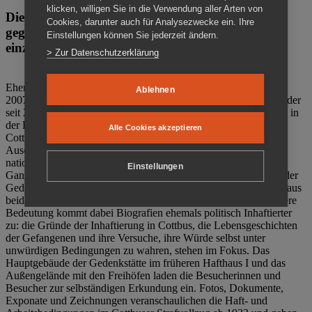
klicken, willigen Sie in die Verwendung aller Arten von
Die Gedenkstätte Zuchthaus Cottbus ist ein Ort
Cookies, darunter auch für Analysezwecke ein. Ihre
gegen das Vergessen. Anschaulich, nah und
Einstellungen können Sie jederzeit ändern.
einzigartig.
> Zur Datenschutzerklärung
Ehemalige politische Häftlinge der DDR gründeten im Oktober
Ablehnen
2007 den Verein Menschenrechtszentrum Cottbus e. V. (MRZ), der
seit 2011 Eigentümer des ehemaligen Gefängnisses (1860-2002) in
der Bautzener Straße und Träger der Gedenkstätte Zuchthaus
Alle Cookies akzeptieren
Cottbus ist. Im Zentrum der Arbeit der Gedenkstätte steht die
Auseinandersetzung mit politischem Unrecht während der
nationalsozialistischen Terrorherrschaft und der SED-Diktatur.
Einstellungen
Ganzjährig zeigen mehrere Dauer- und Sonderausstellungen in der
Gedenkstätte Zuchthaus Cottbus Beispiele politischen Unrechts aus
beiden deutschen Diktaturen des 20. Jahrhunderts. Eine besondere
Bedeutung kommt dabei Biografien ehemals politisch Inhaftierter
zu: die Gründe der Inhaftierung in Cottbus, die Lebensgeschichten
der Gefangenen und ihre Versuche, ihre Würde selbst unter
unwürdigen Bedingungen zu wahren, stehen im Fokus. Das
Hauptgebäude der Gedenkstätte im früheren Hafthaus I und das
Außengelände mit den Freihöfen laden die Besucherinnen und
Besucher zur selbständigen Erkundung ein. Fotos, Dokumente,
Exponate und Zeichnungen veranschaulichen die Haft- und