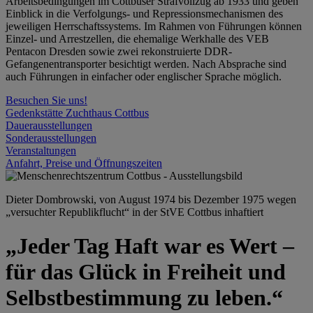
Arbeitsbedingungen im Cottbuser Strafvollzug ab 1933 und geben
Einblick in die Verfolgungs- und Repressionsmechanismen des
jeweiligen Herrschaftssystems. Im Rahmen von Führungen können
Einzel- und Arrestzellen, die ehemalige Werkhalle des VEB
Pentacon Dresden sowie zwei rekonstruierte DDR-
Gefangenentransporter besichtigt werden. Nach Absprache sind
auch Führungen in einfacher oder englischer Sprache möglich.
Besuchen Sie uns!
Gedenkstätte Zuchthaus Cottbus
Dauerausstellungen
Sonderausstellungen
Veranstaltungen
Anfahrt, Preise und Öffnungszeiten
Dieter Dombrowski, von August 1974 bis Dezember 1975 wegen
„versuchter Republikflucht“ in der StVE Cottbus inhaftiert
„Jeder Tag Haft war es Wert –
für das Glück in Freiheit und
Selbstbestimmung zu leben.“