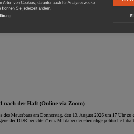
er Arten von Cookies, darunter auch für Analysezwecke
en können Sie jederzeit ändern.
ben
lärung
Ei
 nach der Haft (Online via Zoom)
ages des Mauerbaus am Donnerstag, den 13. August 2026 um 17 Uhr zu e
ene der DDR berichten“ ein. Mit dabei der ehemalige politische Inhaf