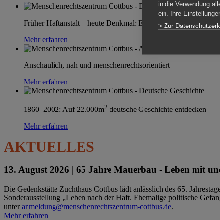
in die Verwendung all
ein. Ihre Einstellung
Früher Haftanstalt – heute Denkmal: Einen Ort im Wandel erle
> Zur Datenschutzerk
Mehr erfahren
Anschaulich, nah und menschenrechtsorientiert
Mehr erfahren
2
1860–2002: Auf 22.000m
deutsche Geschichte entdecken
Mehr erfahren
AKTUELLES
13. August 2026 |
65 Jahre Mauerbau - Leben mit und
Die Gedenkstätte Zuchthaus Cottbus lädt anlässlich des 65. Jahrest
Sonderausstellung „Leben nach der Haft. Ehemalige politische Gefang
unter
anmeldung@menschenrechtszentrum-cottbus.de
.
Mehr erfahren