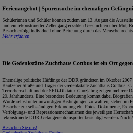
Ferienangebot | Spurensuche im ehemaligen Gefängni
Schülerinnen und Schüler können zudem am 13. August die Ausstellu
und ein rekonstruierter Zellengang erzählen Geschichten über Mut, 
Besuch erfolgt individuell ohne Betreuung durch das Menschenrechtszen
Mehr erfahren
Die Gedenkstätte Zuchthaus Cottbus ist ein Ort gegen
Ehemalige politische Häftlinge der DDR gründeten im Oktober 2007 
Bautzener Straße und Träger der Gedenkstätte Zuchthaus Cottbus ist. 
Terrorherrschaft und der SED-Diktatur. Ganzjährig zeigen mehrere Da
20. Jahrhunderts. Eine besondere Bedeutung kommt dabei Biografien e
Würde selbst unter unwürdigen Bedingungen zu wahren, stehen im Fo
Besucher zur selbständigen Erkundung ein. Fotos, Dokumente, Expon
Verfolgungs- und Repressionsmechanismen des jeweiligen Herrschaf
rekonstruierte DDR-Gefangenentransporter besichtigt werden. Nach A
Besuchen Sie uns!
Gedenkstätte Zuchthaus Cottbus