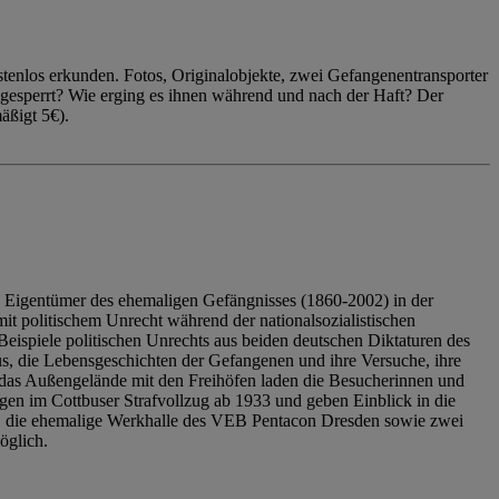
enlos erkunden. Fotos, Originalobjekte, zwei Gefangenentransporter
ngesperrt? Wie erging es ihnen während und nach der Haft? Der
äßigt 5€).
 Eigentümer des ehemaligen Gefängnisses (1860-2002) in der
it politischem Unrecht während der nationalsozialistischen
eispiele politischen Unrechts aus beiden deutschen Diktaturen des
us, die Lebensgeschichten der Gefangenen und ihre Versuche, ihre
das Außengelände mit den Freihöfen laden die Besucherinnen und
en im Cottbuser Strafvollzug ab 1933 und geben Einblick in die
, die ehemalige Werkhalle des VEB Pentacon Dresden sowie zwei
öglich.