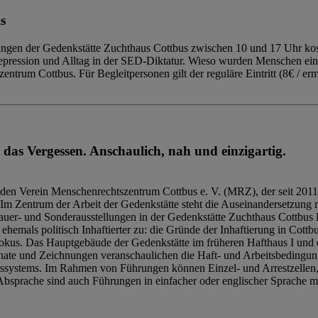
s
ngen der Gedenkstätte Zuchthaus Cottbus zwischen 10 und 17 Uhr kost
Repression und Alltag in der SED-Diktatur. Wieso wurden Menschen ei
trum Cottbus. Für Begleitpersonen gilt der reguläre Eintritt (8€ / erm
 das Vergessen. Anschaulich, nah und einzigartig.
den Verein Menschenrechtszentrum Cottbus e. V. (MRZ), der seit 2011
Im Zentrum der Arbeit der Gedenkstätte steht die Auseinandersetzung m
uer- und Sonderausstellungen in der Gedenkstätte Zuchthaus Cottbus B
hemals politisch Inhaftierter zu: die Gründe der Inhaftierung in Cottb
kus. Das Hauptgebäude der Gedenkstätte im früheren Hafthaus I und 
ate und Zeichnungen veranschaulichen die Haft- und Arbeitsbedingung
tssystems. Im Rahmen von Führungen können Einzel- und Arrestzellen
bsprache sind auch Führungen in einfacher oder englischer Sprache m